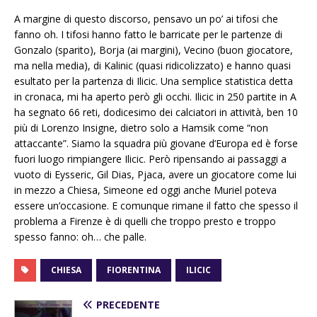
A margine di questo discorso, pensavo un po’ ai tifosi che
fanno oh. I tifosi hanno fatto le barricate per le partenze di
Gonzalo (sparito), Borja (ai margini), Vecino (buon giocatore,
ma nella media), di Kalinic (quasi ridicolizzato) e hanno quasi
esultato per la partenza di Ilicic. Una semplice statistica detta
in cronaca, mi ha aperto però gli occhi. Ilicic in 250 partite in A
ha segnato 66 reti, dodicesimo dei calciatori in attività, ben 10
più di Lorenzo Insigne, dietro solo a Hamsik come “non
attaccante”. Siamo la squadra più giovane d’Europa ed è forse
fuori luogo rimpiangere Ilicic. Però ripensando ai passaggi a
vuoto di Eysseric, Gil Dias, Pjaca, avere un giocatore come lui
in mezzo a Chiesa, Simeone ed oggi anche Muriel poteva
essere un’occasione. E comunque rimane il fatto che spesso il
problema a Firenze è di quelli che troppo presto e troppo
spesso fanno: oh… che palle.
CHIESA
FIORENTINA
ILICIC
PRECEDENTE