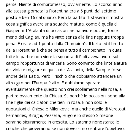
perse. Niente di compromesso, ovviamente. Lo scorso anno
alla stessa giornata la Fiorentina era a 6 punti dal settimo
posto e ben 16 dal quarto. Però la partita di stasera dimostra
cosa significa avere una squadra matura, come è quella di
Gasperini. L’Atalanta di occasioni ne ha avute poche, forse
meno del Cagliari, ma ha vinto senza alla fine neppure troppa
pena. E ora è ad 1 punto dalla Champion’s. Il bello ed il brutto
della Fiorentina è che se pensi a tutto il campionato, in quasi
tutte le partite non vinte la squadra di Pioli aveva avuto sul
campo l’opportunità di vincerla. Sono convinto che l’intelaiatura
dei viola è migliore di quella dell’Atalanta, della Samp e forse
anche della Lazio. Però il rischio che dobbiamo attendere un
altro giro per l’Europa è alto. E dobbiamo sperare
eventualmente che questo non crei scollamenti nella rosa, a
partire ovviamente da Chiesa. Si, perché le occasioni sono alla
fine figlie dei calciatori che tieni in rosa. E non solo le
quotazioni di Chiesa e Milenkovic, ma anche quelle di Veretout,
Fernandes, Biraghi, Pezzella, Hugo e lo stesso Simeone
saranno sicuramente in crescita. Lo saranno nonostante le
critiche che pioveranno se non dovessimo centrare l’obiettivo.