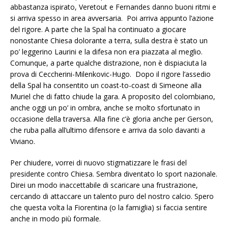
abbastanza ispirato, Veretout e Fernandes danno buoni ritmi e
si arriva spesso in area avversaria. Poi arriva appunto l’azione
del rigore. A parte che la Spal ha continuato a giocare
nonostante Chiesa dolorante a terra, sulla destra è stato un
po’ leggerino Laurini e la difesa non era piazzata al meglio.
Comunque, a parte qualche distrazione, non è dispiaciuta la
prova di Ceccherini-Milenkovic-Hugo. Dopo il rigore l’assedio
della Spal ha consentito un coast-to-coast di Simeone alla
Muriel che di fatto chiude la gara. A proposito del colombiano,
anche oggi un po’ in ombra, anche se molto sfortunato in
occasione della traversa. Alla fine c’è gloria anche per Gerson,
che ruba palla all’ultimo difensore e arriva da solo davanti a
Viviano.
Per chiudere, vorrei di nuovo stigmatizzare le frasi del
presidente contro Chiesa. Sembra diventato lo sport nazionale.
Direi un modo inaccettabile di scaricare una frustrazione,
cercando di attaccare un talento puro del nostro calcio. Spero
che questa volta la Fiorentina (o la famiglia) si faccia sentire
anche in modo più formale.