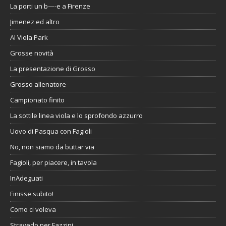
La porti un b—-e a Firenze
Jimenez ed altro
Al Viola Park
Grosse novità
La presentazione di Grosso
Grosso allenatore
Campionato finito
La sottile linea viola e lo sprofondo azzurro
Uovo di Pasqua con Fagioli
No, non siamo da buttar via
Fagioli, per piacere, in tavola
InAdeguati
Finisse subito!
Como ci voleva
Stravedo per Fazzini