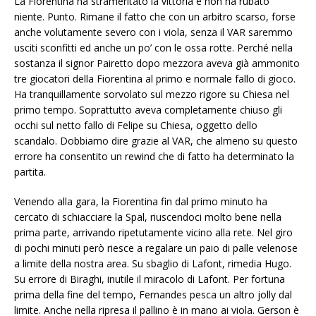
La Fiorentina ha strameritato la vittoria e non ha rubato
niente. Punto. Rimane il fatto che con un arbitro scarso, forse
anche volutamente severo con i viola, senza il VAR saremmo
usciti sconfitti ed anche un po’ con le ossa rotte. Perché nella
sostanza il signor Pairetto dopo mezzora aveva già ammonito
tre giocatori della Fiorentina al primo e normale fallo di gioco.
Ha tranquillamente sorvolato sul mezzo rigore su Chiesa nel
primo tempo. Soprattutto aveva completamente chiuso gli
occhi sul netto fallo di Felipe su Chiesa, oggetto dello
scandalo. Dobbiamo dire grazie al VAR, che almeno su questo
errore ha consentito un rewind che di fatto ha determinato la
partita.
Venendo alla gara, la Fiorentina fin dal primo minuto ha
cercato di schiacciare la Spal, riuscendoci molto bene nella
prima parte, arrivando ripetutamente vicino alla rete. Nel giro
di pochi minuti però riesce a regalare un paio di palle velenose
a limite della nostra area. Su sbaglio di Lafont, rimedia Hugo.
Su errore di Biraghi, inutile il miracolo di Lafont. Per fortuna
prima della fine del tempo, Fernandes pesca un altro jolly dal
limite. Anche nella ripresa il pallino è in mano ai viola. Gerson è