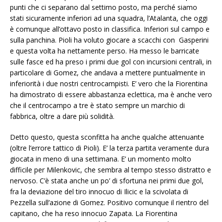
punti che ci separano dal settimo posto, ma perché siamo
stati sicuramente inferiori ad una squadra, l’Atalanta, che oggi
è comunque all’ottavo posto in classifica. Inferiori sul campo e
sulla panchina. Pioli ha voluto giocare a scacchi con Gasperini
e questa volta ha nettamente perso. Ha messo le barricate
sulle fasce ed ha preso i primi due gol con incursioni centrali, in
particolare di Gomez, che andava a mettere puntualmente in
inferiorità i due nostri centrocampisti. E’ vero che la Fiorentina
ha dimostrato di essere abbastanza eclettica, ma è anche vero
che il centrocampo a tre è stato sempre un marchio di
fabbrica, oltre a dare più solidità.
Detto questo, questa sconfitta ha anche qualche attenuante
(oltre l’errore tattico di Pioli). E’ la terza partita veramente dura
giocata in meno di una settimana. E’ un momento molto
difficile per Milenkovic, che sembra al tempo stesso distratto e
nervoso. C’è stata anche un po’ di sfortuna nei primi due gol,
fra la deviazione del tiro innocuo di Ilicic e la scivolata di
Pezzella sull’azione di Gomez. Positivo comunque il rientro del
capitano, che ha reso innocuo Zapata. La Fiorentina