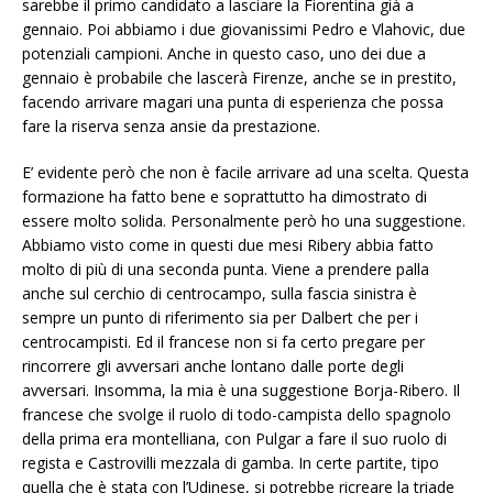
sarebbe il primo candidato a lasciare la Fiorentina già a
gennaio. Poi abbiamo i due giovanissimi Pedro e Vlahovic, due
potenziali campioni. Anche in questo caso, uno dei due a
gennaio è probabile che lascerà Firenze, anche se in prestito,
facendo arrivare magari una punta di esperienza che possa
fare la riserva senza ansie da prestazione.
E’ evidente però che non è facile arrivare ad una scelta. Questa
formazione ha fatto bene e soprattutto ha dimostrato di
essere molto solida. Personalmente però ho una suggestione.
Abbiamo visto come in questi due mesi Ribery abbia fatto
molto di più di una seconda punta. Viene a prendere palla
anche sul cerchio di centrocampo, sulla fascia sinistra è
sempre un punto di riferimento sia per Dalbert che per i
centrocampisti. Ed il francese non si fa certo pregare per
rincorrere gli avversari anche lontano dalle porte degli
avversari. Insomma, la mia è una suggestione Borja-Ribero. Il
francese che svolge il ruolo di todo-campista dello spagnolo
della prima era montelliana, con Pulgar a fare il suo ruolo di
regista e Castrovilli mezzala di gamba. In certe partite, tipo
quella che è stata con l’Udinese, si potrebbe ricreare la triade