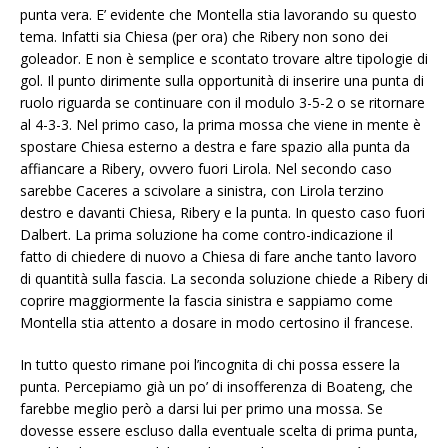
punta vera. E’ evidente che Montella stia lavorando su questo
tema. Infatti sia Chiesa (per ora) che Ribery non sono dei
goleador. E non è semplice e scontato trovare altre tipologie di
gol. Il punto dirimente sulla opportunità di inserire una punta di
ruolo riguarda se continuare con il modulo 3-5-2 o se ritornare
al 4-3-3. Nel primo caso, la prima mossa che viene in mente è
spostare Chiesa esterno a destra e fare spazio alla punta da
affiancare a Ribery, ovvero fuori Lirola. Nel secondo caso
sarebbe Caceres a scivolare a sinistra, con Lirola terzino
destro e davanti Chiesa, Ribery e la punta. In questo caso fuori
Dalbert. La prima soluzione ha come contro-indicazione il
fatto di chiedere di nuovo a Chiesa di fare anche tanto lavoro
di quantità sulla fascia. La seconda soluzione chiede a Ribery di
coprire maggiormente la fascia sinistra e sappiamo come
Montella stia attento a dosare in modo certosino il francese.
In tutto questo rimane poi l’incognita di chi possa essere la
punta. Percepiamo già un po’ di insofferenza di Boateng, che
farebbe meglio però a darsi lui per primo una mossa. Se
dovesse essere escluso dalla eventuale scelta di prima punta,