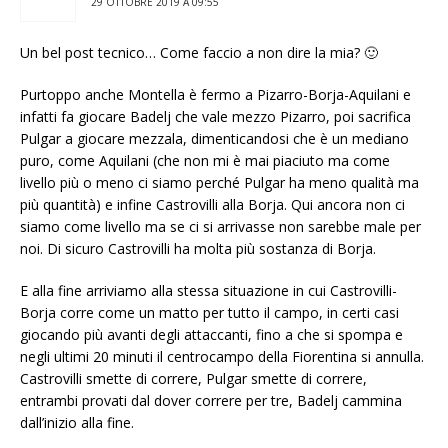
29 OTTOBRE 2019 A 09:55
Un bel post tecnico… Come faccio a non dire la mia? 🙂
Purtoppo anche Montella è fermo a Pizarro-Borja-Aquilani e
infatti fa giocare Badelj che vale mezzo Pizarro, poi sacrifica
Pulgar a giocare mezzala, dimenticandosi che è un mediano
puro, come Aquilani (che non mi è mai piaciuto ma come
livello più o meno ci siamo perché Pulgar ha meno qualità ma
più quantità) e infine Castrovilli alla Borja. Qui ancora non ci
siamo come livello ma se ci si arrivasse non sarebbe male per
noi. Di sicuro Castrovilli ha molta più sostanza di Borja.
E alla fine arriviamo alla stessa situazione in cui Castrovilli-
Borja corre come un matto per tutto il campo, in certi casi
giocando più avanti degli attaccanti, fino a che si spompa e
negli ultimi 20 minuti il centrocampo della Fiorentina si annulla.
Castrovilli smette di correre, Pulgar smette di correre,
entrambi provati dal dover correre per tre, Badelj cammina
dall’inizio alla fine.