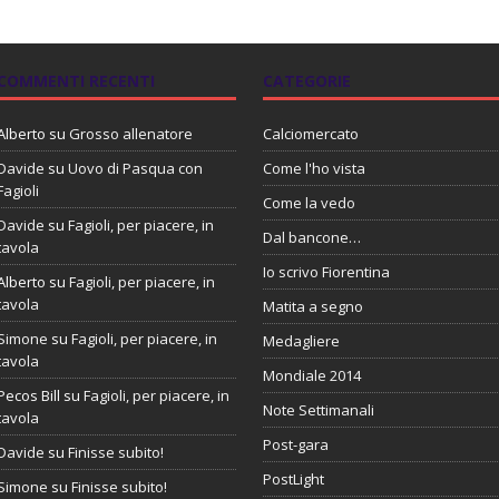
COMMENTI RECENTI
CATEGORIE
Alberto
su
Grosso allenatore
Calciomercato
Davide
su
Uovo di Pasqua con
Come l'ho vista
Fagioli
Come la vedo
Davide
su
Fagioli, per piacere, in
Dal bancone…
tavola
Io scrivo Fiorentina
Alberto
su
Fagioli, per piacere, in
tavola
Matita a segno
Simone
su
Fagioli, per piacere, in
Medagliere
tavola
Mondiale 2014
Pecos Bill
su
Fagioli, per piacere, in
Note Settimanali
tavola
Post-gara
Davide
su
Finisse subito!
PostLight
Simone
su
Finisse subito!