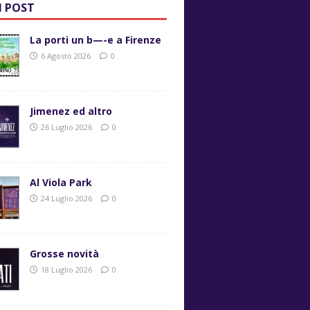
I POST
La porti un b—-e a Firenze
6 Agosto 2026
0
Jimenez ed altro
26 Luglio 2026
0
Al Viola Park
24 Luglio 2026
0
Grosse novità
18 Luglio 2026
0