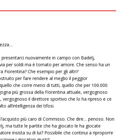
stezza…
o presentarci nuovamente in campo con Badelj,
ia per soldi ma è tornato per amore. Che senso ha un
 Fiorentina? Che esempio per gli altri?
ostruito per fare rendere al meglio il peggior
quello che corre meno di tutti, quello che per 100.000
rgogna più grossa della Fiorentina attuale, vergognoso
o, vergognoso il direttore sportivo che lo ha ripreso e ce
 all’intelligenza dei tifosi.
 l’acquisto più caro di Commisso. Che dire… penoso. Non
j, ma tutte le partite che ha giocato le ha giocate
tore insista su di lui? Possibile che continui a riproporre
izione i giocatori giusti?