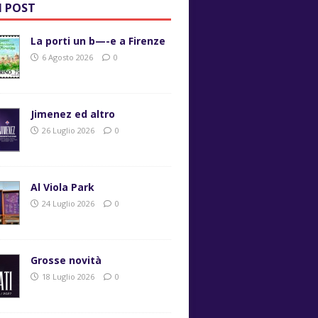
I POST
La porti un b—-e a Firenze
6 Agosto 2026
0
Jimenez ed altro
26 Luglio 2026
0
Al Viola Park
24 Luglio 2026
0
Grosse novità
18 Luglio 2026
0