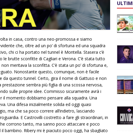
ULTIM
 volta in casa, contro una neo-promossa e siamo
’ evidente che, oltre ad un po’ di sfortuna ed una squadra
vo, chi ci ha portato nel tunnel è Montella. Stasera c’è
le brutte sconfitte di Cagliari e Verona. C’è stata tutto
n meritava la sconfitta. C’è stata un po’ di sfortuna e,
deguato. Nonostante questo, comunque, non è facile
e da questo tunnel. Certo, gira il nome di Gattuso e non
 prestazione sembra più figlia di una scossa nervosa,
fondo sulle proprie idee. Commisso sicuramente avrà i
 per il momento dobbiamo pensare alla squadra. Una
va. Una difesa inizialmente solida ed oggi quasi
o, ma che sa poco correre all’indietro, lasciando
guardia. E Castrovilli costretto a fare gli straordinari, in
i che corrono tanto, ma sanno poco attaccare e poco
ed il bambino. Ribery mi è piaciuto poco oggi, ha sbagliato