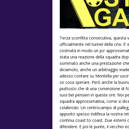
Terza sconfitta consecutiva, questa
ufficialmente nel tunnel della crisi. E
costruita in modo un po’ approssimati
stata una reazione della squadra dopo 
sommato anche una prestazione che no
diciamolo, anche un arbitraggio ina
adesso contare su Montella per uscir
so cosa sperare. Però anche la buona
piuttosto che di una convinzione di 
suoi bei pensieri in queste ore. Noi
squadra approssimativa, come si dice
colabrodo. Un centrocampo di palleggi
appunto spesso indifesa la nostra retro
continui coast to coast. Due estern
difendere. E poi le punte, il vecchio 