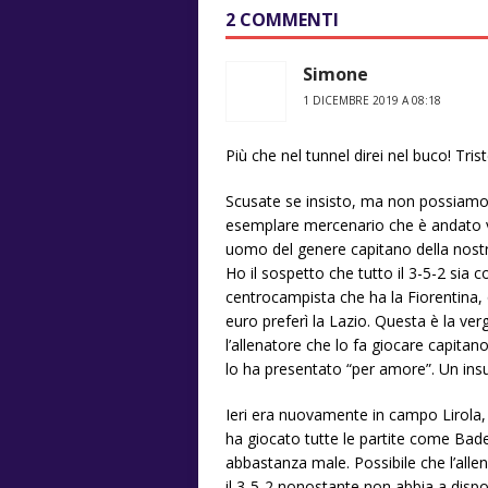
2 COMMENTI
Simone
1 DICEMBRE 2019 A 08:18
Più che nel tunnel direi nel buco! Tri
Scusate se insisto, ma non possiam
esemplare mercenario che è andato v
uomo del genere capitano della nostra
Ho il sospetto che tutto il 3-5-2 sia c
centrocampista che ha la Fiorentina, 
euro preferì la Lazio. Questa è la ve
l’allenatore che lo fa giocare capitan
lo ha presentato “per amore”. Un insulto
Ieri era nuovamente in campo Lirola,
ha giocato tutte le partite come Badel
abbastanza male. Possibile che l’allena
il 3-5-2 nonostante non abbia a dispos