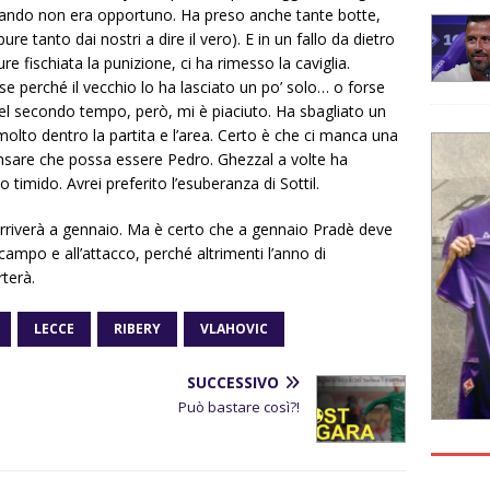
uando non era opportuno. Ha preso anche tante botte,
ure tanto dai nostri a dire il vero). E in un fallo da dietro
 fischiata la punizione, ci ha rimesso la caviglia.
e perché il vecchio lo ha lasciato un po’ solo… o forse
l secondo tempo, però, mi è piaciuto. Ha sbagliato un
olto dentro la partita e l’area. Certo è che ci manca una
pensare che possa essere Pedro. Ghezzal a volte ha
mido. Avrei preferito l’esuberanza di Sottil.
rriverà a gennaio. Ma è certo che a gennaio Pradè deve
ampo e all’attacco, perché altrimenti l’anno di
terà.
LECCE
RIBERY
VLAHOVIC
SUCCESSIVO
Può bastare così?!