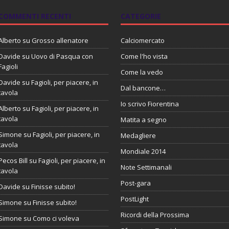
COMMENTI RECENTI
CATEGORIE
Alberto
su
Grosso allenatore
Calciomercato
Davide
su
Uovo di Pasqua con
Come l'ho vista
Fagioli
Come la vedo
Davide
su
Fagioli, per piacere, in
Dal bancone…
tavola
Io scrivo Fiorentina
Alberto
su
Fagioli, per piacere, in
tavola
Matita a segno
Simone
su
Fagioli, per piacere, in
Medagliere
tavola
Mondiale 2014
Pecos Bill
su
Fagioli, per piacere, in
Note Settimanali
tavola
Post-gara
Davide
su
Finisse subito!
PostLight
Simone
su
Finisse subito!
Ricordi della Prossima
Simone
su
Como ci voleva