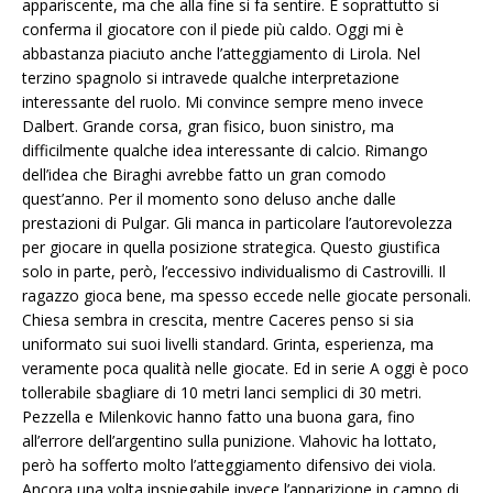
appariscente, ma che alla fine si fa sentire. E soprattutto si
conferma il giocatore con il piede più caldo. Oggi mi è
abbastanza piaciuto anche l’atteggiamento di Lirola. Nel
terzino spagnolo si intravede qualche interpretazione
interessante del ruolo. Mi convince sempre meno invece
Dalbert. Grande corsa, gran fisico, buon sinistro, ma
difficilmente qualche idea interessante di calcio. Rimango
dell’idea che Biraghi avrebbe fatto un gran comodo
quest’anno. Per il momento sono deluso anche dalle
prestazioni di Pulgar. Gli manca in particolare l’autorevolezza
per giocare in quella posizione strategica. Questo giustifica
solo in parte, però, l’eccessivo individualismo di Castrovilli. Il
ragazzo gioca bene, ma spesso eccede nelle giocate personali.
Chiesa sembra in crescita, mentre Caceres penso si sia
uniformato sui suoi livelli standard. Grinta, esperienza, ma
veramente poca qualità nelle giocate. Ed in serie A oggi è poco
tollerabile sbagliare di 10 metri lanci semplici di 30 metri.
Pezzella e Milenkovic hanno fatto una buona gara, fino
all’errore dell’argentino sulla punizione. Vlahovic ha lottato,
però ha sofferto molto l’atteggiamento difensivo dei viola.
Ancora una volta inspiegabile invece l’apparizione in campo di