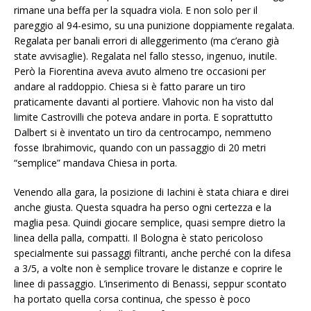
rimane una beffa per la squadra viola. E non solo per il
pareggio al 94-esimo, su una punizione doppiamente regalata.
Regalata per banali errori di alleggerimento (ma c’erano già
state avvisaglie). Regalata nel fallo stesso, ingenuo, inutile.
Però la Fiorentina aveva avuto almeno tre occasioni per
andare al raddoppio. Chiesa si è fatto parare un tiro
praticamente davanti al portiere. Vlahovic non ha visto dal
limite Castrovilli che poteva andare in porta. E soprattutto
Dalbert si è inventato un tiro da centrocampo, nemmeno
fosse Ibrahimovic, quando con un passaggio di 20 metri
“semplice” mandava Chiesa in porta.
Venendo alla gara, la posizione di Iachini è stata chiara e direi
anche giusta. Questa squadra ha perso ogni certezza e la
maglia pesa. Quindi giocare semplice, quasi sempre dietro la
linea della palla, compatti. Il Bologna è stato pericoloso
specialmente sui passaggi filtranti, anche perché con la difesa
a 3/5, a volte non è semplice trovare le distanze e coprire le
linee di passaggio. L’inserimento di Benassi, seppur scontato
ha portato quella corsa continua, che spesso è poco