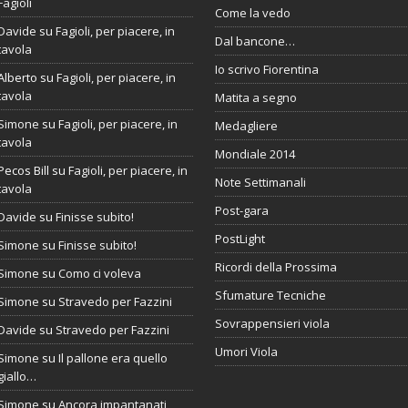
Fagioli
Come la vedo
Davide
su
Fagioli, per piacere, in
Dal bancone…
tavola
Io scrivo Fiorentina
Alberto
su
Fagioli, per piacere, in
tavola
Matita a segno
Simone
su
Fagioli, per piacere, in
Medagliere
tavola
Mondiale 2014
Pecos Bill
su
Fagioli, per piacere, in
Note Settimanali
tavola
Post-gara
Davide
su
Finisse subito!
PostLight
Simone
su
Finisse subito!
Ricordi della Prossima
Simone
su
Como ci voleva
Sfumature Tecniche
Simone
su
Stravedo per Fazzini
Sovrappensieri viola
Davide
su
Stravedo per Fazzini
Umori Viola
Simone
su
Il pallone era quello
giallo…
Simone
su
Ancora impantanati