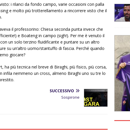
isto: i rilanci da fondo campo, varie occasioni con palla
ng e molto più trotterellamento a rincorrere visto che il
o.
e aveva il professorino: Chiesa seconda punta invece che
fficiente!) e Boateng in campo (sigh!). Per me è venuto il
on un solo terzino fluidificante e puntare su un altro
re su un’altro uomo/stantuffo di fascia. Perché quando
remo giocare?
 ha più tecnica nel breve di Biraghi, più fisico, più corsa,
on infila nemmeno un cross, almeno Biraghi uno su tre lo
prestito.
SUCCESSIVO
Sospirone