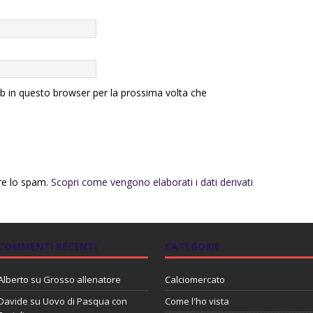
eb in questo browser per la prossima volta che
rre lo spam.
Scopri come vengono elaborati i dati derivati
COMMENTI RECENTI
CATEGORIE
Alberto
su
Grosso allenatore
Calciomercato
Davide
su
Uovo di Pasqua con
Come l'ho vista