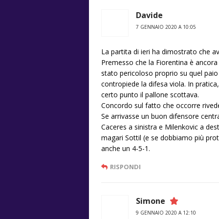
Davide
7 GENNAIO 2020 A 10:05
La partita di ieri ha dimostrato che 
Premesso che la Fiorentina è ancora 
stato pericoloso proprio su quel paio 
contropiede la difesa viola. In pratica
certo punto il pallone scottava.
Concordo sul fatto che occorre rived
Se arrivasse un buon difensore central
Caceres a sinistra e Milenkovic a dest
magari Sottil (e se dobbiamo più prot
anche un 4-5-1.
RISPONDI
Simone
9 GENNAIO 2020 A 12:10