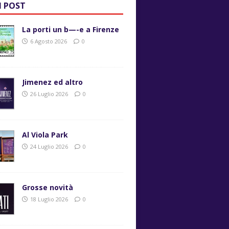
I POST
La porti un b—-e a Firenze
6 Agosto 2026
0
Jimenez ed altro
26 Luglio 2026
0
Al Viola Park
24 Luglio 2026
0
Grosse novità
18 Luglio 2026
0