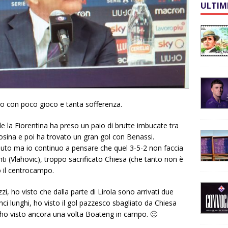
ULTIM
no con poco gioco e tanta sofferenza.
le la Fiorentina ha preso un paio di brutte imbucate tra
osina e poi ha trovato un gran gol con Benassi.
iuto ma io continuo a pensare che quel 3-5-2 non faccia
anti (Vlahovic), troppo sacrificato Chiesa (che tanto non è
 il centrocampo.
i, ho visto che dalla parte di Lirola sono arrivati due
anci lunghi, ho visto il gol pazzesco sbagliato da Chiesa
 ho visto ancora una volta Boateng in campo. 🙁