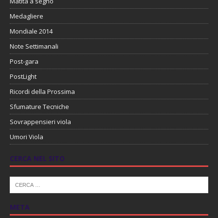
Matita a segno
Medagliere
Mondiale 2014
Note Settimanali
Post-gara
PostLight
Ricordi della Prossima
Sfumature Tecniche
Sovrappensieri viola
Umori Viola
CERCA NEL SITO
META