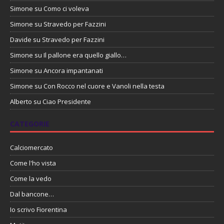
Simone
su
Como ci voleva
Simone
su
Stravedo per Fazzini
Davide
su
Stravedo per Fazzini
Simone
su
Il pallone era quello giallo…
Simone
su
Ancora impantanati
Simone
su
Con Rocco nel cuore e Vanoli nella testa
Alberto
su
Ciao Presidente
CATEGORIE
Calciomercato
Come l'ho vista
Come la vedo
Dal bancone…
Io scrivo Fiorentina