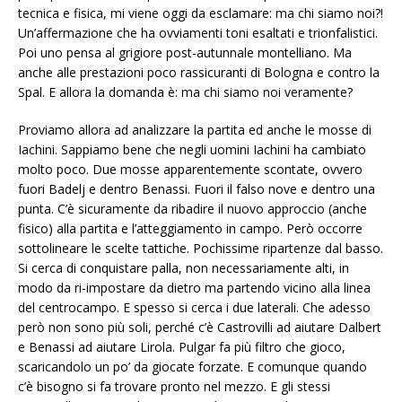
tecnica e fisica, mi viene oggi da esclamare: ma chi siamo noi?!
Un’affermazione che ha ovviamenti toni esaltati e trionfalistici.
Poi uno pensa al grigiore post-autunnale montelliano. Ma
anche alle prestazioni poco rassicuranti di Bologna e contro la
Spal. E allora la domanda è: ma chi siamo noi veramente?
Proviamo allora ad analizzare la partita ed anche le mosse di
Iachini. Sappiamo bene che negli uomini Iachini ha cambiato
molto poco. Due mosse apparentemente scontate, ovvero
fuori Badelj e dentro Benassi. Fuori il falso nove e dentro una
punta. C’è sicuramente da ribadire il nuovo approccio (anche
fisico) alla partita e l’atteggiamento in campo. Però occorre
sottolineare le scelte tattiche. Pochissime ripartenze dal basso.
Si cerca di conquistare palla, non necessariamente alti, in
modo da ri-impostare da dietro ma partendo vicino alla linea
del centrocampo. E spesso si cerca i due laterali. Che adesso
però non sono più soli, perché c’è Castrovilli ad aiutare Dalbert
e Benassi ad aiutare Lirola. Pulgar fa più filtro che gioco,
scaricandolo un po’ da giocate forzate. E comunque quando
c’è bisogno si fa trovare pronto nel mezzo. E gli stessi