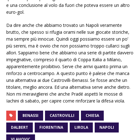
e una conclusione al volo da fuori che poteva essere un altro
euro-gol.
Da dire anche che abbiamo trovato un Napoli veramente
brutto, che spesso si rifugia orami nelle sue giocate storiche,
ma sempre più innocue. Quindi oggi possiamo essere un po’
più sereni, ma è ovvio che non possiamo troppo cullarci sugli
allori. Sappiamo bene che abbiamo una serie di partite davvero
impegnative, compreso il quarto di Coppa Italia a Milano,
apparentemente proibitivo. Serve che arrivi quanto prima un
rinforzo a centrocampo. A questo punto è palese che manca
una alternativa ai due Castrovilli-Benassi. Se fosse anche un
titolare, meglio ancora. Ed una alternativa serve anche dietro.
Non mi meraviglierei che anche Pradé aspetti le mosse di
Iachini di sabato, per capire come rinforzare la difesa viola.
BENASSI
CASTROVILLI
CHIESA
DALBERT
FIORENTINA
LIROLA
NAPOLI
VLAHOVIC