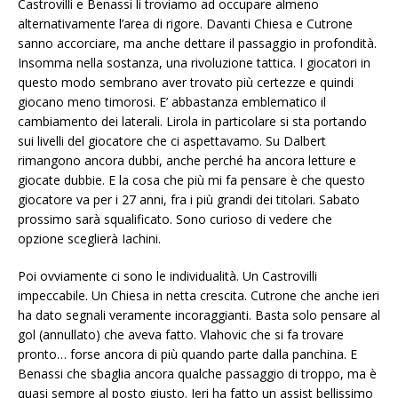
Castrovilli e Benassi li troviamo ad occupare almeno
alternativamente l’area di rigore. Davanti Chiesa e Cutrone
sanno accorciare, ma anche dettare il passaggio in profondità.
Insomma nella sostanza, una rivoluzione tattica. I giocatori in
questo modo sembrano aver trovato più certezze e quindi
giocano meno timorosi. E’ abbastanza emblematico il
cambiamento dei laterali. Lirola in particolare si sta portando
sui livelli del giocatore che ci aspettavamo. Su Dalbert
rimangono ancora dubbi, anche perché ha ancora letture e
giocate dubbie. E la cosa che più mi fa pensare è che questo
giocatore va per i 27 anni, fra i più grandi dei titolari. Sabato
prossimo sarà squalificato. Sono curioso di vedere che
opzione sceglierà Iachini.
Poi ovviamente ci sono le individualità. Un Castrovilli
impeccabile. Un Chiesa in netta crescita. Cutrone che anche ieri
ha dato segnali veramente incoraggianti. Basta solo pensare al
gol (annullato) che aveva fatto. Vlahovic che si fa trovare
pronto… forse ancora di più quando parte dalla panchina. E
Benassi che sbaglia ancora qualche passaggio di troppo, ma è
quasi sempre al posto giusto. Ieri ha fatto un assist bellissimo