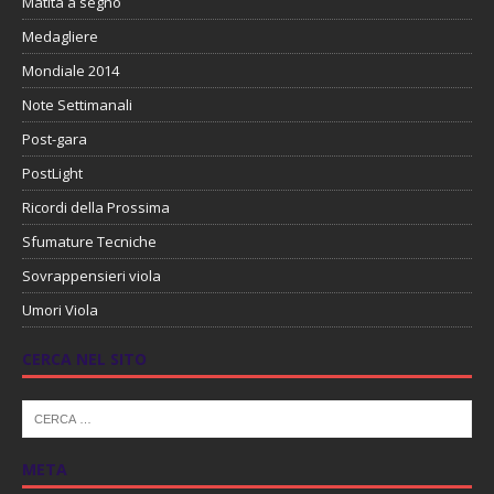
Matita a segno
Medagliere
Mondiale 2014
Note Settimanali
Post-gara
PostLight
Ricordi della Prossima
Sfumature Tecniche
Sovrappensieri viola
Umori Viola
CERCA NEL SITO
META