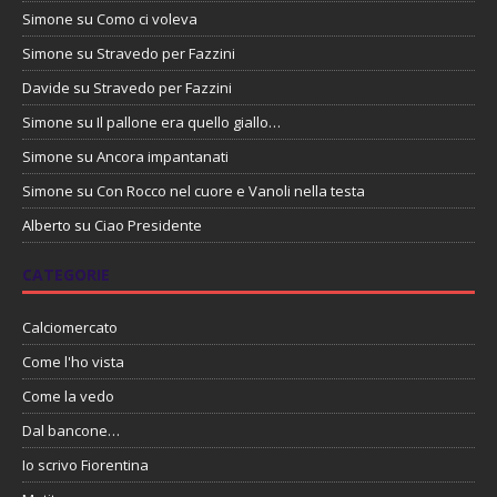
Simone
su
Como ci voleva
Simone
su
Stravedo per Fazzini
Davide
su
Stravedo per Fazzini
Simone
su
Il pallone era quello giallo…
Simone
su
Ancora impantanati
Simone
su
Con Rocco nel cuore e Vanoli nella testa
Alberto
su
Ciao Presidente
CATEGORIE
Calciomercato
Come l'ho vista
Come la vedo
Dal bancone…
Io scrivo Fiorentina