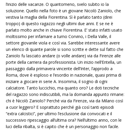
l’inizio delle vacanze. O quantomeno, svelo subito io la
soluzione. Quello nella foto è un giovane Nicolò Zaniolo, che
vestiva la maglia della Fiorentina. Sì è parlato tanto (direi
troppo) di questo ragazzo negli ultimi due anni. E se ne è
parlato molto anche in chiave Fiorentina. E’ stato infatti usato
moltissimo per infamare a turno Corvino, i Della Valle, il
settore giovanile viola e così via. Sarebbe interessante avere
un elenco di quante parole si sono scritte e dette sul fatto che
Zaniolo fu lasciato andare (o volle andare) via da Firenze alle
porte della carriera da professionista. Un inizio nell’Entella, un
passaggio dalla primavera vincente dell’Inter, l’approdo a
Roma, dove è esploso e l’esordio in nazionale, quasi prima di
iniziare a giocare in serie A. Insomma, il sogno di ogni
calciatore. Tanto luccichio, ma quanto oro? Le doti tecniche
del ragazzo sono indiscutibili, ma la domanda appunto rimane:
chi è Nicolò Zaniolo? Perché via da Firenze, via da Milano così
a cuor leggero? E soprattuto perché già così tanti episodi
“extra calcistici”, per ultimo l’esclusione dai convocati e il
successivo ripescaggio all’ultima ora? Nell’ultimo anno, con le
luci della ribalta, si è capito che è un personaggio non facile.