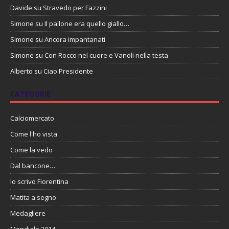
Davide
su
Stravedo per Fazzini
Simone
su
Il pallone era quello giallo…
Simone
su
Ancora impantanati
Simone
su
Con Rocco nel cuore e Vanoli nella testa
Alberto
su
Ciao Presidente
CATEGORIE
Calciomercato
Come l'ho vista
Come la vedo
Dal bancone…
Io scrivo Fiorentina
Matita a segno
Medagliere