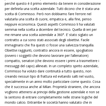
perché questo è il primo elemento da tenere in considerazione
per definirla una scelta aziendale. Tutti dicono che è stata una
scelta di Commisso. Però non dobbiamo fare l’errore nel
valutarla una scelta di cuore, empatica e, alla fine, penso
neppure economica. Questi aspetti Commisso li ha valutati
semmai nella scelta a dicembre del tecnico. Quella di ieri per
me rimane una scelta aziendale a 360°. E’ stato siglato un
contratto a cui sono stati associati degli obiettivi. Facile
immaginarsi che fra questi ci fosse una salvezza tranquilla.
Obiettivi raggiunti, contratto ancora in essere, spogliatoio
(ovvero i soggetti che devono lavorare per l’allenatore)
compatto, senatori (che devono essere i primi a trasmettere i
messaggi del capo) allineati. In un completo spirito aziendale,
Commisso ha voluto dare continuità a tutto questo, non
creando nessun tipo di frattura ed evitando salti nel vuoto,
specialmente in un anno molto particolare come questo. Cosa
che è successa anche al Milan. Proprietà straniere, che ancora
vogliono attenersi ai principi della gestione aziendale e non se
la sentono di entrare completamente nelle strane logiche del
mondo calcio. Entrambe le società hanno valutato che in