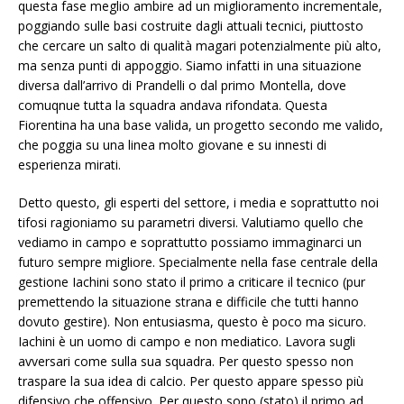
questa fase meglio ambire ad un miglioramento incrementale,
poggiando sulle basi costruite dagli attuali tecnici, piuttosto
che cercare un salto di qualità magari potenzialmente più alto,
ma senza punti di appoggio. Siamo infatti in una situazione
diversa dall’arrivo di Prandelli o dal primo Montella, dove
comuqnue tutta la squadra andava rifondata. Questa
Fiorentina ha una base valida, un progetto secondo me valido,
che poggia su una linea molto giovane e su innesti di
esperienza mirati.
Detto questo, gli esperti del settore, i media e soprattutto noi
tifosi ragioniamo su parametri diversi. Valutiamo quello che
vediamo in campo e soprattutto possiamo immaginarci un
futuro sempre migliore. Specialmente nella fase centrale della
gestione Iachini sono stato il primo a criticare il tecnico (pur
premettendo la situazione strana e difficile che tutti hanno
dovuto gestire). Non entusiasma, questo è poco ma sicuro.
Iachini è un uomo di campo e non mediatico. Lavora sugli
avversari come sulla sua squadra. Per questo spesso non
traspare la sua idea di calcio. Per questo appare spesso più
difensivo che offensivo. Per questo sono (stato) il primo ad