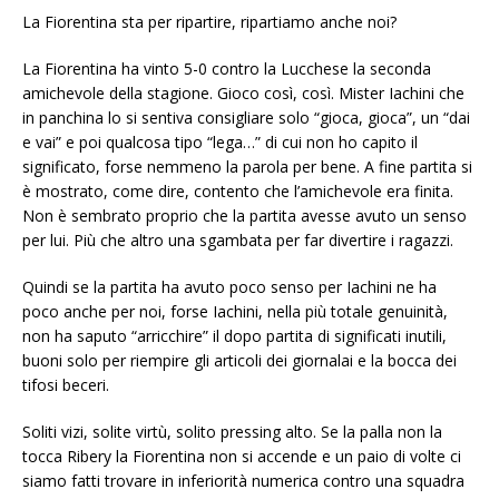
La Fiorentina sta per ripartire, ripartiamo anche noi?
La Fiorentina ha vinto 5-0 contro la Lucchese la seconda
amichevole della stagione. Gioco così, così. Mister Iachini che
in panchina lo si sentiva consigliare solo “gioca, gioca”, un “dai
e vai” e poi qualcosa tipo “lega…” di cui non ho capito il
significato, forse nemmeno la parola per bene. A fine partita si
è mostrato, come dire, contento che l’amichevole era finita.
Non è sembrato proprio che la partita avesse avuto un senso
per lui. Più che altro una sgambata per far divertire i ragazzi.
Quindi se la partita ha avuto poco senso per Iachini ne ha
poco anche per noi, forse Iachini, nella più totale genuinità,
non ha saputo “arricchire” il dopo partita di significati inutili,
buoni solo per riempire gli articoli dei giornalai e la bocca dei
tifosi beceri.
Soliti vizi, solite virtù, solito pressing alto. Se la palla non la
tocca Ribery la Fiorentina non si accende e un paio di volte ci
siamo fatti trovare in inferiorità numerica contro una squadra