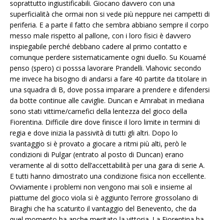
soprattutto ingiustificabili. Giocano davvero con una
superficialità che ormai non si vede più neppure nei campetti di
periferia. E a parte il fatto che sembra abbiano sempre il corpo
messo male rispetto al pallone, con i loro fisici è davvero
inspiegabile perché debbano cadere al primo contatto e
comunque perdere sistematicamente ogni duello. Su Kouamé
penso (spero) ci posssa lavorare Prandelli. Vlahovic secondo
me invece ha bisogno di andarsi a fare 40 partite da titolare in
una squadra di B, dove possa imparare a prendere e difendersi
da botte continue alle caviglie. Duncan e Amrabat in mediana
sono stati vittime/carnefici della lentezza del gioco della
Fiorentina. Difficile dire dove finisce il loro limite in termini di
regia e dove inizia la passività di tutti gli altri. Dopo lo
svantaggio si è provato a giocare a ritmi più alti, però le
condizioni di Pulgar (entrato al posto di Duncan) erano
veramente al di sotto dell’accettabilità per una gara di serie A.
E tutti hanno dimostrato una condizione fisica non eccellente.
Ovviamente i problemi non vengono mai soli e insieme al
piattume del gioco viola si è aggiunto l’errore grossolano di
Biraghi che ha scaturito il vantaggio del Benevento, che da
quel momento ha anche meritato la vittoria. La Fiorentina ha