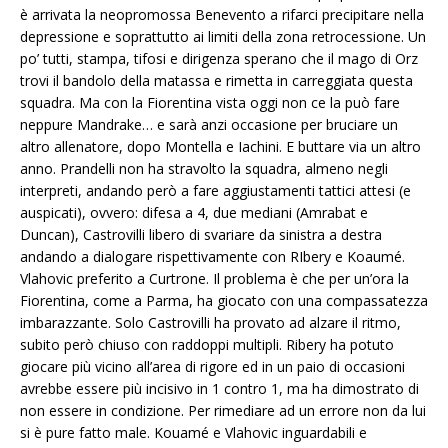
è arrivata la neopromossa Benevento a rifarci precipitare nella
depressione e soprattutto ai limiti della zona retrocessione. Un
po’ tutti, stampa, tifosi e dirigenza sperano che il mago di Orz
trovi il bandolo della matassa e rimetta in carreggiata questa
squadra. Ma con la Fiorentina vista oggi non ce la può fare
neppure Mandrake… e sarà anzi occasione per bruciare un
altro allenatore, dopo Montella e Iachini. E buttare via un altro
anno. Prandelli non ha stravolto la squadra, almeno negli
interpreti, andando però a fare aggiustamenti tattici attesi (e
auspicati), ovvero: difesa a 4, due mediani (Amrabat e
Duncan), Castrovilli libero di svariare da sinistra a destra
andando a dialogare rispettivamente con RIbery e Koaumé.
Vlahovic preferito a Curtrone. Il problema è che per un’ora la
Fiorentina, come a Parma, ha giocato con una compassatezza
imbarazzante. Solo Castrovilli ha provato ad alzare il ritmo,
subito però chiuso con raddoppi multipli. Ribery ha potuto
giocare più vicino all’area di rigore ed in un paio di occasioni
avrebbe essere più incisivo in 1 contro 1, ma ha dimostrato di
non essere in condizione. Per rimediare ad un errore non da lui
si è pure fatto male. Kouamé e Vlahovic inguardabili e