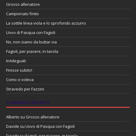
Grosso allenatore
Campionato finito
La sottile linea viola e lo sprofondo azzurro
Uovo di Pasqua con Fagioli
No, non siamo da buttar via
Fagioli, per piacere, in tavola
InAdeguati
Finisse subito!
Como ci voleva
Stravedo per Fazzini
COMMENTI RECENTI
Alberto
su
Grosso allenatore
Davide
su
Uovo di Pasqua con Fagioli
Davide
su
Fagioli, per piacere, in tavola