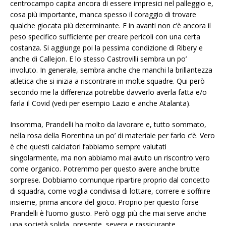
centrocampo capita ancora di essere impresici nel palleggio e,
cosa più importante, manca spesso il coraggio di trovare
qualche giocata più determinante. E in avanti non c’è ancora il
peso specifico sufficiente per creare pericoli con una certa
costanza. Si aggiunge poi la pessima condizione di Ribery e
anche di Callejon. E lo stesso Castrovilli sembra un po’
involuto. In generale, sembra anche che manchi la brillantezza
atletica che si inizia a riscontrare in molte squadre. Qui però
secondo me la differenza potrebbe davverlo averla fatta e/o
farla il Covid (vedi per esempio Lazio e anche Atalanta).
Insomma, Prandelli ha molto da lavorare e, tutto sommato,
nella rosa della Fiorentina un po’ di materiale per farlo c’è. Vero
è che questi calciatori l’abbiamo sempre valutati
singolarmente, ma non abbiamo mai avuto un riscontro vero
come organico. Potremmo per questo avere anche brutte
sorprese. Dobbiamo comunque ripartire proprio dal concetto
di squadra, come voglia condivisa di lottare, correre e soffrire
insieme, prima ancora del gioco. Proprio per questo forse
Prandelli è l’uomo giusto. Però oggi più che mai serve anche
una società solida, presente, severa e rassicurante.