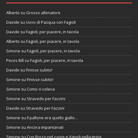
Alberto
su
Grosso allenatore
Davide
su
Uovo di Pasqua con Fagioli
Davide
su
Fagioli, per piacere, in tavola
Alberto
su
Fagioli, per piacere, in tavola
Simone
su
Fagioli, per piacere, in tavola
Pecos Bill
su
Fagioli, per piacere, in tavola
Davide
su
Finisse subito!
Simone
su
Finisse subito!
Simone
su
Como ci voleva
Simone
su
Stravedo per Fazzini
Davide
su
Stravedo per Fazzini
Simone
su
Il pallone era quello giallo…
Simone
su
Ancora impantanati
Simone
su
Con Rocco nel cuore e Vanoli nella testa