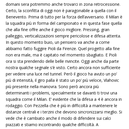
domani sera potremmo anche trovarci in zona retrocessione.
Certo, la sconfitta di oggi non è paragonabile a quella con il
Benevento. Prima di tutto per la forza dell’avversario. Il Milan è
la squadra più in forma del campionato e in questa fase quella
che alla fine offre anche il gioco migliore. Pressing, gran
palleggio, verticalizzazioni sempre pericolose e difesa attenta.
In questo momento buio, un pensiero va anche a come
abbiamo fatto fuggire Pioli da Firenze. Quel progetto alla fine
non era male, ma è capitato nel momento sbagliato. E Pioli
ora si sta prendendo delle belle rivincite. Oggi anche da parte
nostra qualche segnale s’è visto. Certo ancora non sufficiente
per vedere una luce nel tunnel. Però il gioco ha avuto un po’
più di intensità, il giro palla è stato un po’ più veloce, Vlahovic
più presente nella manovra. Sono però ancora più
determinanti i problemi, specialmente se davanti ti trovi una
squadra come il Milan. E’ evidente che la difesa a 4 è ancora in
rodaggio. Con Pezzella che è più in difficoltà a mantenere le
distanze centrali e i terzini che devono sincronizzarsi meglio. Si
vede che è cambiato anche il modo di difendere sui calci
piazzati e stiamo incontrando qualche difficoltà. A