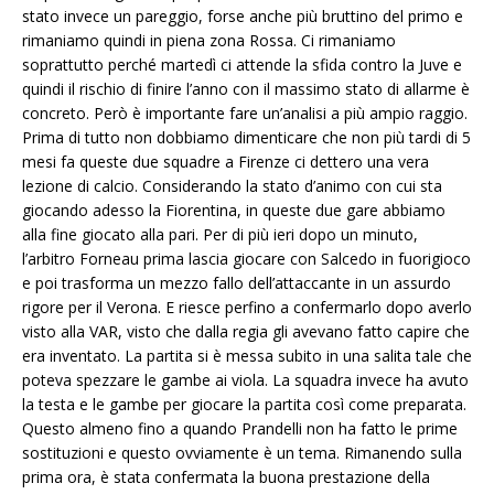
stato invece un pareggio, forse anche più bruttino del primo e
rimaniamo quindi in piena zona Rossa. Ci rimaniamo
soprattutto perché martedì ci attende la sfida contro la Juve e
quindi il rischio di finire l’anno con il massimo stato di allarme è
concreto. Però è importante fare un’analisi a più ampio raggio.
Prima di tutto non dobbiamo dimenticare che non più tardi di 5
mesi fa queste due squadre a Firenze ci dettero una vera
lezione di calcio. Considerando la stato d’animo con cui sta
giocando adesso la Fiorentina, in queste due gare abbiamo
alla fine giocato alla pari. Per di più ieri dopo un minuto,
l’arbitro Forneau prima lascia giocare con Salcedo in fuorigioco
e poi trasforma un mezzo fallo dell’attaccante in un assurdo
rigore per il Verona. E riesce perfino a confermarlo dopo averlo
visto alla VAR, visto che dalla regia gli avevano fatto capire che
era inventato. La partita si è messa subito in una salita tale che
poteva spezzare le gambe ai viola. La squadra invece ha avuto
la testa e le gambe per giocare la partita così come preparata.
Questo almeno fino a quando Prandelli non ha fatto le prime
sostituzioni e questo ovviamente è un tema. Rimanendo sulla
prima ora, è stata confermata la buona prestazione della