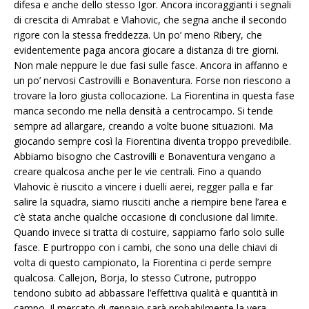
difesa e anche dello stesso Igor. Ancora incoraggianti i segnali
di crescita di Amrabat e Vlahovic, che segna anche il secondo
rigore con la stessa freddezza. Un po’ meno Ribery, che
evidentemente paga ancora giocare a distanza di tre giorni.
Non male neppure le due fasi sulle fasce. Ancora in affanno e
un po’ nervosi Castrovilli e Bonaventura. Forse non riescono a
trovare la loro giusta collocazione. La Fiorentina in questa fase
manca secondo me nella densità a centrocampo. Si tende
sempre ad allargare, creando a volte buone situazioni. Ma
giocando sempre così la Fiorentina diventa troppo prevedibile.
Abbiamo bisogno che Castrovilli e Bonaventura vengano a
creare qualcosa anche per le vie centrali. Fino a quando
Vlahovic è riuscito a vincere i duelli aerei, regger palla e far
salire la squadra, siamo riusciti anche a riempire bene l’area e
c’è stata anche qualche occasione di conclusione dal limite.
Quando invece si tratta di costuire, sappiamo farlo solo sulle
fasce. E purtroppo con i cambi, che sono una delle chiavi di
volta di questo campionato, la Fiorentina ci perde sempre
qualcosa. Callejon, Borja, lo stesso Cutrone, putroppo
tendono subito ad abbassare l’effettiva qualità e quantità in
campo. Il mercato di gennaio sarà probabilmente la vera