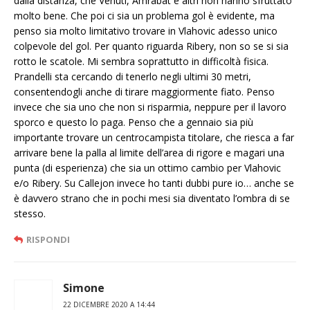
dalla distanza, che Venuti, Amrabat e altri non hanno sfruttato
molto bene. Che poi ci sia un problema gol è evidente, ma
penso sia molto limitativo trovare in Vlahovic adesso unico
colpevole del gol. Per quanto riguarda Ribery, non so se si sia
rotto le scatole. Mi sembra soprattutto in difficoltà fisica.
Prandelli sta cercando di tenerlo negli ultimi 30 metri,
consentendogli anche di tirare maggiormente fiato. Penso
invece che sia uno che non si risparmia, neppure per il lavoro
sporco e questo lo paga. Penso che a gennaio sia più
importante trovare un centrocampista titolare, che riesca a far
arrivare bene la palla al limite dell’area di rigore e magari una
punta (di esperienza) che sia un ottimo cambio per Vlahovic
e/o Ribery. Su Callejon invece ho tanti dubbi pure io… anche se
è davvero strano che in pochi mesi sia diventato l’ombra di se
stesso.
RISPONDI
Simone
22 DICEMBRE 2020 A 14:44