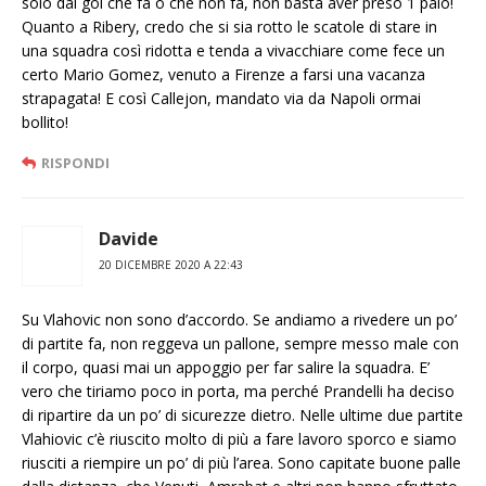
solo dai gol che fa o che non fa, non basta aver preso 1 palo!
Quanto a Ribery, credo che si sia rotto le scatole di stare in
una squadra così ridotta e tenda a vivacchiare come fece un
certo Mario Gomez, venuto a Firenze a farsi una vacanza
strapagata! E così Callejon, mandato via da Napoli ormai
bollito!
RISPONDI
Davide
20 DICEMBRE 2020 A 22:43
Su Vlahovic non sono d’accordo. Se andiamo a rivedere un po’
di partite fa, non reggeva un pallone, sempre messo male con
il corpo, quasi mai un appoggio per far salire la squadra. E’
vero che tiriamo poco in porta, ma perché Prandelli ha deciso
di ripartire da un po’ di sicurezze dietro. Nelle ultime due partite
Vlahiovic c’è riuscito molto di più a fare lavoro sporco e siamo
riusciti a riempire un po’ di più l’area. Sono capitate buone palle