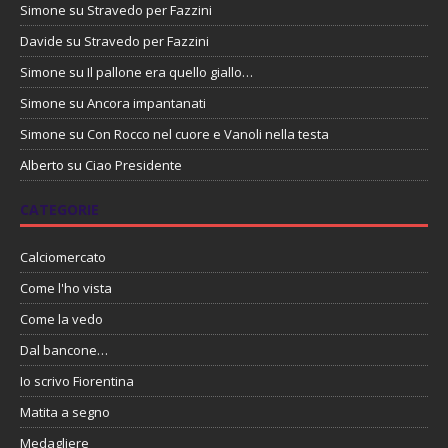
Simone
su
Stravedo per Fazzini
Davide
su
Stravedo per Fazzini
Simone
su
Il pallone era quello giallo…
Simone
su
Ancora impantanati
Simone
su
Con Rocco nel cuore e Vanoli nella testa
Alberto
su
Ciao Presidente
CATEGORIE
Calciomercato
Come l'ho vista
Come la vedo
Dal bancone…
Io scrivo Fiorentina
Matita a segno
Medagliere