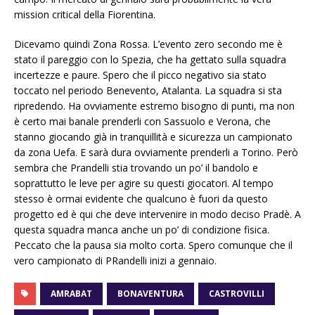
mission critical della Fiorentina.
Dicevamo quindi Zona Rossa. L’evento zero secondo me è
stato il pareggio con lo Spezia, che ha gettato sulla squadra
incertezze e paure. Spero che il picco negativo sia stato
toccato nel periodo Benevento, Atalanta. La squadra si sta
ripredendo. Ha ovviamente estremo bisogno di punti, ma non
è certo mai banale prenderli con Sassuolo e Verona, che
stanno giocando già in tranquillità e sicurezza un campionato
da zona Uefa. E sarà dura ovviamente prenderli a Torino. Però
sembra che Prandelli stia trovando un po’ il bandolo e
soprattutto le leve per agire su questi giocatori. Al tempo
stesso è ormai evidente che qualcuno è fuori da questo
progetto ed è qui che deve intervenire in modo deciso Pradè. A
questa squadra manca anche un po’ di condizione fisica.
Peccato che la pausa sia molto corta. Spero comunque che il
vero campionato di PRandelli inizi a gennaio.
AMRABAT
BONAVENTURA
CASTROVILLI