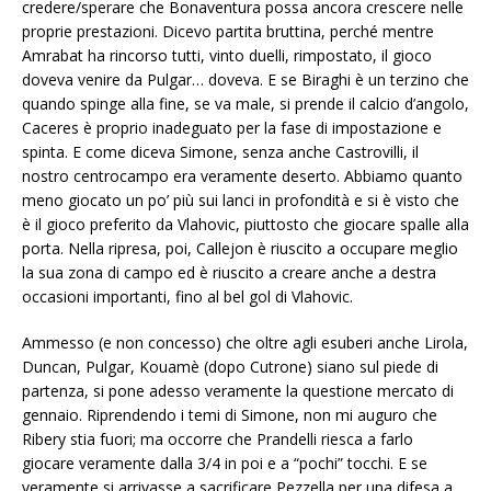
credere/sperare che Bonaventura possa ancora crescere nelle
proprie prestazioni. Dicevo partita bruttina, perché mentre
Amrabat ha rincorso tutti, vinto duelli, rimpostato, il gioco
doveva venire da Pulgar… doveva. E se Biraghi è un terzino che
quando spinge alla fine, se va male, si prende il calcio d’angolo,
Caceres è proprio inadeguato per la fase di impostazione e
spinta. E come diceva Simone, senza anche Castrovilli, il
nostro centrocampo era veramente deserto. Abbiamo quanto
meno giocato un po’ più sui lanci in profondità e si è visto che
è il gioco preferito da Vlahovic, piuttosto che giocare spalle alla
porta. Nella ripresa, poi, Callejon è riuscito a occupare meglio
la sua zona di campo ed è riuscito a creare anche a destra
occasioni importanti, fino al bel gol di Vlahovic.
Ammesso (e non concesso) che oltre agli esuberi anche Lirola,
Duncan, Pulgar, Kouamè (dopo Cutrone) siano sul piede di
partenza, si pone adesso veramente la questione mercato di
gennaio. Riprendendo i temi di Simone, non mi auguro che
Ribery stia fuori; ma occorre che Prandelli riesca a farlo
giocare veramente dalla 3/4 in poi e a “pochi” tocchi. E se
veramente si arrivasse a sacrificare Pezzella per una difesa a