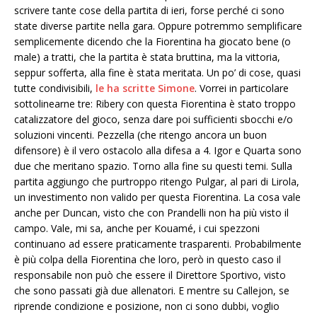
scrivere tante cose della partita di ieri, forse perché ci sono
state diverse partite nella gara. Oppure potremmo semplificare
semplicemente dicendo che la Fiorentina ha giocato bene (o
male) a tratti, che la partita è stata bruttina, ma la vittoria,
seppur sofferta, alla fine è stata meritata. Un po’ di cose, quasi
tutte condivisibili,
le ha scritte Simone
. Vorrei in particolare
sottolinearne tre: Ribery con questa Fiorentina è stato troppo
catalizzatore del gioco, senza dare poi sufficienti sbocchi e/o
soluzioni vincenti. Pezzella (che ritengo ancora un buon
difensore) è il vero ostacolo alla difesa a 4. Igor e Quarta sono
due che meritano spazio. Torno alla fine su questi temi. Sulla
partita aggiungo che purtroppo ritengo Pulgar, al pari di Lirola,
un investimento non valido per questa Fiorentina. La cosa vale
anche per Duncan, visto che con Prandelli non ha più visto il
campo. Vale, mi sa, anche per Kouamé, i cui spezzoni
continuano ad essere praticamente trasparenti. Probabilmente
è più colpa della Fiorentina che loro, però in questo caso il
responsabile non può che essere il Direttore Sportivo, visto
che sono passati già due allenatori. E mentre su Callejon, se
riprende condizione e posizione, non ci sono dubbi, voglio