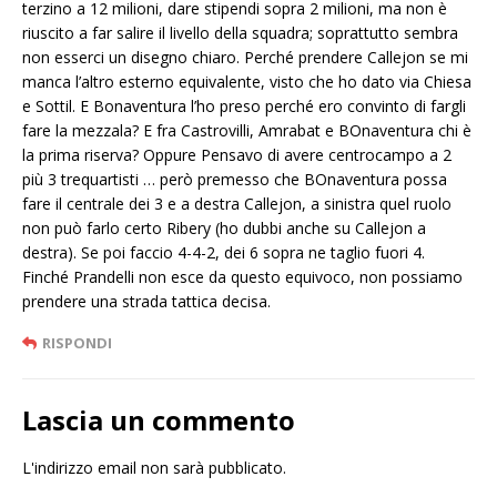
terzino a 12 milioni, dare stipendi sopra 2 milioni, ma non è
riuscito a far salire il livello della squadra; soprattutto sembra
non esserci un disegno chiaro. Perché prendere Callejon se mi
manca l’altro esterno equivalente, visto che ho dato via Chiesa
e Sottil. E Bonaventura l’ho preso perché ero convinto di fargli
fare la mezzala? E fra Castrovilli, Amrabat e BOnaventura chi è
la prima riserva? Oppure Pensavo di avere centrocampo a 2
più 3 trequartisti … però premesso che BOnaventura possa
fare il centrale dei 3 e a destra Callejon, a sinistra quel ruolo
non può farlo certo Ribery (ho dubbi anche su Callejon a
destra). Se poi faccio 4-4-2, dei 6 sopra ne taglio fuori 4.
Finché Prandelli non esce da questo equivoco, non possiamo
prendere una strada tattica decisa.
RISPONDI
Lascia un commento
L'indirizzo email non sarà pubblicato.