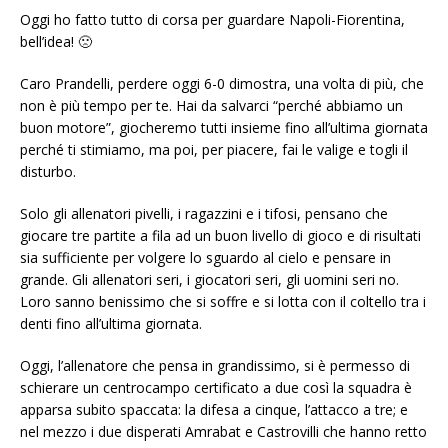
Oggi ho fatto tutto di corsa per guardare Napoli-Fiorentina,
bell’idea! 🙁
Caro Prandelli, perdere oggi 6-0 dimostra, una volta di più, che
non è più tempo per te. Hai da salvarci “perché abbiamo un
buon motore”, giocheremo tutti insieme fino all’ultima giornata
perché ti stimiamo, ma poi, per piacere, fai le valige e togli il
disturbo.
Solo gli allenatori pivelli, i ragazzini e i tifosi, pensano che
giocare tre partite a fila ad un buon livello di gioco e di risultati
sia sufficiente per volgere lo sguardo al cielo e pensare in
grande. Gli allenatori seri, i giocatori seri, gli uomini seri no.
Loro sanno benissimo che si soffre e si lotta con il coltello tra i
denti fino all’ultima giornata.
Oggi, l’allenatore che pensa in grandissimo, si è permesso di
schierare un centrocampo certificato a due così la squadra è
apparsa subito spaccata: la difesa a cinque, l’attacco a tre; e
nel mezzo i due disperati Amrabat e Castrovilli che hanno retto