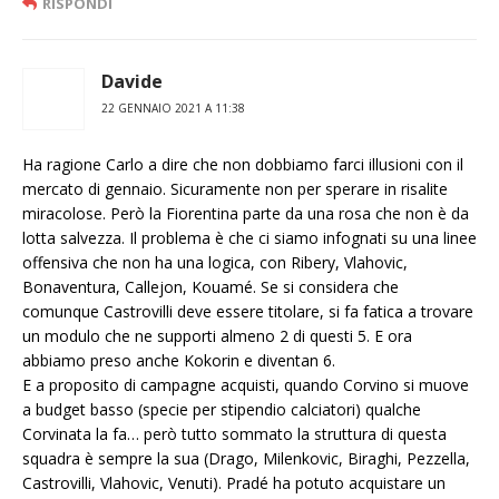
RISPONDI
Davide
22 GENNAIO 2021 A 11:38
Ha ragione Carlo a dire che non dobbiamo farci illusioni con il
mercato di gennaio. Sicuramente non per sperare in risalite
miracolose. Però la Fiorentina parte da una rosa che non è da
lotta salvezza. Il problema è che ci siamo infognati su una linee
offensiva che non ha una logica, con Ribery, Vlahovic,
Bonaventura, Callejon, Kouamé. Se si considera che
comunque Castrovilli deve essere titolare, si fa fatica a trovare
un modulo che ne supporti almeno 2 di questi 5. E ora
abbiamo preso anche Kokorin e diventan 6.
E a proposito di campagne acquisti, quando Corvino si muove
a budget basso (specie per stipendio calciatori) qualche
Corvinata la fa… però tutto sommato la struttura di questa
squadra è sempre la sua (Drago, Milenkovic, Biraghi, Pezzella,
Castrovilli, Vlahovic, Venuti). Pradé ha potuto acquistare un