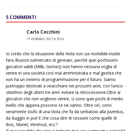
5 COMMENTI
Carlo Cecchini
17 GENNAIO 2021 A 19:02
Io credo che la situazione della Viola non sia risolvibile.Inutile
farsi illusioni sulmercato di gennaio, perché quei pochissimi
giocatori validi (Milik, Gomez) non hanno nessuna voglia di
venire in una società così mal amministrata e mal gestita che
non ha un minimo di programmazione per il futuro. Siamo
purtroppo destinati a vivacchiare nei prossimi anni, con l’unico
obiettivo degli ultimi tre anni: evitare la retrocessione.Oltre ai
giocatori che non vogliono venire, ci sono quei pochi di medio
livello che appena possono se ne vanno. Oltre ciò, sono
veramente stufo di una Viola che fa da serbatoio alla Juventus,
da Baggio in poi! E che cosa dire di cessioni come quelle di
Ilicic, Muriel, Veretout, ecc.?
E’ mai possibile che non si indovini mai una campagna acquisti?