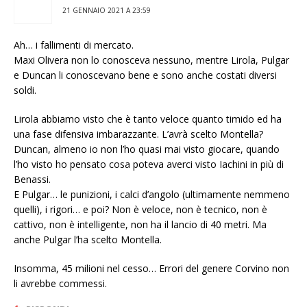
21 GENNAIO 2021 A 23:59
Ah… i fallimenti di mercato.
Maxi Olivera non lo conosceva nessuno, mentre Lirola, Pulgar
e Duncan li conoscevano bene e sono anche costati diversi
soldi.
Lirola abbiamo visto che è tanto veloce quanto timido ed ha
una fase difensiva imbarazzante. L’avrà scelto Montella?
Duncan, almeno io non l’ho quasi mai visto giocare, quando
l’ho visto ho pensato cosa poteva averci visto Iachini in più di
Benassi.
E Pulgar… le punizioni, i calci d’angolo (ultimamente nemmeno
quelli), i rigori… e poi? Non è veloce, non è tecnico, non è
cattivo, non è intelligente, non ha il lancio di 40 metri. Ma
anche Pulgar l’ha scelto Montella.
Insomma, 45 milioni nel cesso… Errori del genere Corvino non
li avrebbe commessi.