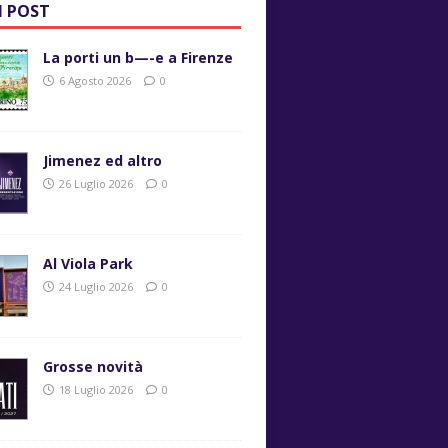
I POST
La porti un b—-e a Firenze
6 Agosto 2026
0
Jimenez ed altro
26 Luglio 2026
0
Al Viola Park
24 Luglio 2026
0
Grosse novità
18 Luglio 2026
0