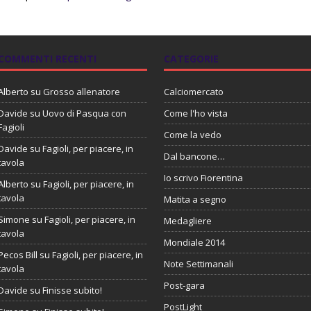
COMMENTI RECENTI
CATEGORIE
Alberto
su
Grosso allenatore
Calciomercato
Davide
su
Uovo di Pasqua con
Come l'ho vista
Fagioli
Come la vedo
Davide
su
Fagioli, per piacere, in
Dal bancone…
tavola
Io scrivo Fiorentina
Alberto
su
Fagioli, per piacere, in
tavola
Matita a segno
Simone
su
Fagioli, per piacere, in
Medagliere
tavola
Mondiale 2014
Pecos Bill
su
Fagioli, per piacere, in
Note Settimanali
tavola
Post-gara
Davide
su
Finisse subito!
PostLight