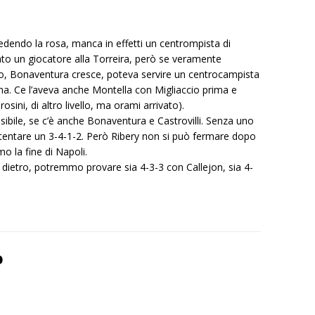
edendo la rosa, manca in effetti un centrompista di
to un giocatore alla Torreira, però se veramente
o, Bonaventura cresce, poteva servire un centrocampista
na. Ce l’aveva anche Montella con Migliaccio prima e
ini, di altro livello, ma orami arrivato).
ibile, se c’è anche Bonaventura e Castrovilli. Senza uno
 tentare un 3-4-1-2. Però Ribery non si può fermare dopo
mo la fine di Napoli.
 dietro, potremmo provare sia 4-3-3 con Callejon, sia 4-
o