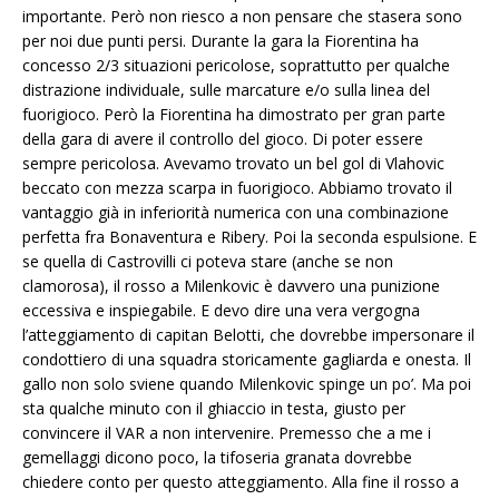
importante. Però non riesco a non pensare che stasera sono
per noi due punti persi. Durante la gara la Fiorentina ha
concesso 2/3 situazioni pericolose, soprattutto per qualche
distrazione individuale, sulle marcature e/o sulla linea del
fuorigioco. Però la Fiorentina ha dimostrato per gran parte
della gara di avere il controllo del gioco. Di poter essere
sempre pericolosa. Avevamo trovato un bel gol di Vlahovic
beccato con mezza scarpa in fuorigioco. Abbiamo trovato il
vantaggio già in inferiorità numerica con una combinazione
perfetta fra Bonaventura e Ribery. Poi la seconda espulsione. E
se quella di Castrovilli ci poteva stare (anche se non
clamorosa), il rosso a Milenkovic è davvero una punizione
eccessiva e inspiegabile. E devo dire una vera vergogna
l’atteggiamento di capitan Belotti, che dovrebbe impersonare il
condottiero di una squadra storicamente gagliarda e onesta. Il
gallo non solo sviene quando Milenkovic spinge un po’. Ma poi
sta qualche minuto con il ghiaccio in testa, giusto per
convincere il VAR a non intervenire. Premesso che a me i
gemellaggi dicono poco, la tifoseria granata dovrebbe
chiedere conto per questo atteggiamento. Alla fine il rosso a