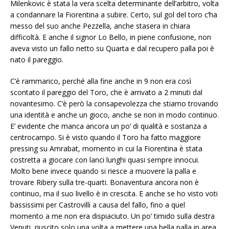
Milenkovic è stata la vera scelta determinante dell’arbitro, volta
a condannare la Fiorentina a subire. Certo, sul gol del toro c’ha
messo del suo anche Pezzella, anche stasera in chiara
difficoltà. E anche il signor Lo Bello, in piene confusione, non
aveva visto un fallo netto su Quarta e dal recupero palla poi è
nato il pareggio.
C’è rammarico, perché alla fine anche in 9 non era così
scontato il pareggio del Toro, che è arrivato a 2 minuti dal
novantesimo. C’è però la consapevolezza che stiamo trovando
una identità e anche un gioco, anche se non in modo continuo.
E’ evidente che manca ancora un po’ di qualità e sostanza a
centrocampo. Si è visto quando il Toro ha fatto maggiore
pressing su Amrabat, momento in cui la Fiorentina è stata
costretta a giocare con lanci lunghi quasi sempre innocui.
Molto bene invece quando si riesce a muovere la palla e
trovare Ribery sulla tre-quarti. Bonaventura ancora non è
continuo, ma il suo livello è in crescita. E anche se ho visto voti
bassissimi per Castrovilli a causa del fallo, fino a quel
momento a me non era dispiaciuto. Un po’ timido sulla destra
Venuti, riuscito solo una volta a mettere una bella palla in area,