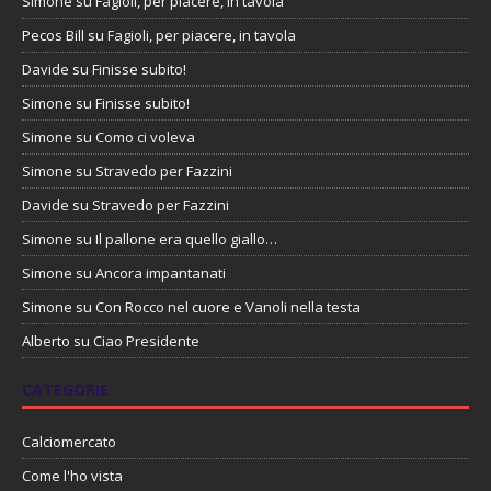
Simone
su
Fagioli, per piacere, in tavola
Pecos Bill
su
Fagioli, per piacere, in tavola
Davide
su
Finisse subito!
Simone
su
Finisse subito!
Simone
su
Como ci voleva
Simone
su
Stravedo per Fazzini
Davide
su
Stravedo per Fazzini
Simone
su
Il pallone era quello giallo…
Simone
su
Ancora impantanati
Simone
su
Con Rocco nel cuore e Vanoli nella testa
Alberto
su
Ciao Presidente
CATEGORIE
Calciomercato
Come l'ho vista