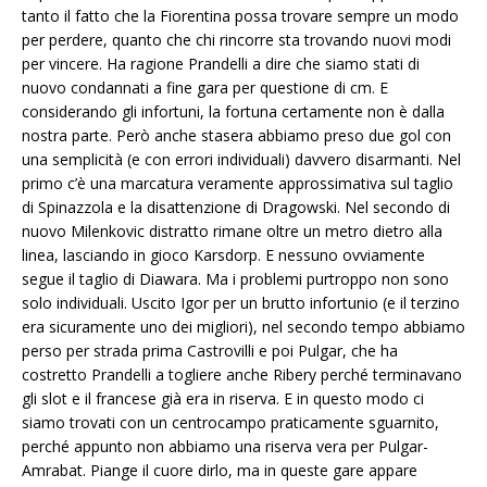
tanto il fatto che la Fiorentina possa trovare sempre un modo
per perdere, quanto che chi rincorre sta trovando nuovi modi
per vincere. Ha ragione Prandelli a dire che siamo stati di
nuovo condannati a fine gara per questione di cm. E
considerando gli infortuni, la fortuna certamente non è dalla
nostra parte. Però anche stasera abbiamo preso due gol con
una semplicità (e con errori individuali) davvero disarmanti. Nel
primo c’è una marcatura veramente approssimativa sul taglio
di Spinazzola e la disattenzione di Dragowski. Nel secondo di
nuovo Milenkovic distratto rimane oltre un metro dietro alla
linea, lasciando in gioco Karsdorp. E nessuno ovviamente
segue il taglio di Diawara. Ma i problemi purtroppo non sono
solo individuali. Uscito Igor per un brutto infortunio (e il terzino
era sicuramente uno dei migliori), nel secondo tempo abbiamo
perso per strada prima Castrovilli e poi Pulgar, che ha
costretto Prandelli a togliere anche Ribery perché terminavano
gli slot e il francese già era in riserva. E in questo modo ci
siamo trovati con un centrocampo praticamente sguarnito,
perché appunto non abbiamo una riserva vera per Pulgar-
Amrabat. Piange il cuore dirlo, ma in queste gare appare