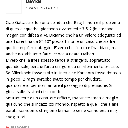
Davide
5 MARZO 2021 A 11:08
Ciao Gattaccio. Io sono dell’idea che Biraghi non è il problema
di questa squadra, giocando ovviamente 3-5-2 (lo sarebbe
magari con difesa a 4). Diciamo che ha un valore adeguato ad
una Fiorentina da 8°-10° posto. E non è un caso che sia fra
quelli con più minutaggio. E’ vero che l’Inter ce l’ha ridato, ma
anche noi abbiamo fatto veloce a ridare Dalbert.
E’ vero che la linea spesso tende a stringersi, soprattutto
quando sale, perché l’area di rigore da un riferimento preciso.
Se Milenkovic fosse stato in linea e se Karsdorp fosse rimasto
in gioco, BIraghi avrebbe avuto tempo per chiudere,
quantomeno per non far fare il passaggio di precisione. Si
gioca sulle frazioni di secondo.
Sicuramente è un carattere difficile, ma sinceramente meglio
qualcuno che si incazzi col mondo, rispetto a quelli che a fine
partita sorridono, stringono le mani e se ne vanno beati negli
spogliatori.
RISPONDI