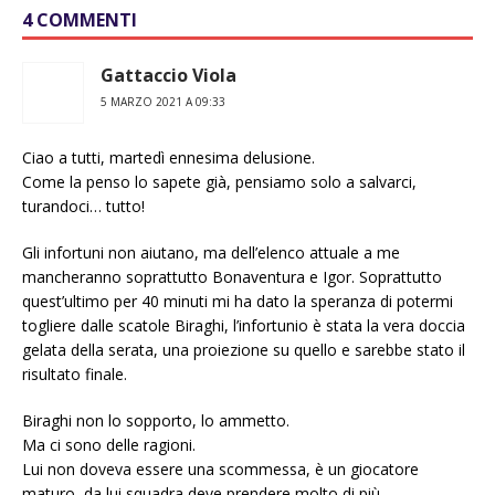
4 COMMENTI
Gattaccio Viola
5 MARZO 2021 A 09:33
Ciao a tutti, martedì ennesima delusione.
Come la penso lo sapete già, pensiamo solo a salvarci,
turandoci… tutto!
Gli infortuni non aiutano, ma dell’elenco attuale a me
mancheranno soprattutto Bonaventura e Igor. Soprattutto
quest’ultimo per 40 minuti mi ha dato la speranza di potermi
togliere dalle scatole Biraghi, l’infortunio è stata la vera doccia
gelata della serata, una proiezione su quello e sarebbe stato il
risultato finale.
Biraghi non lo sopporto, lo ammetto.
Ma ci sono delle ragioni.
Lui non doveva essere una scommessa, è un giocatore
maturo, da lui squadra deve prendere molto di più.