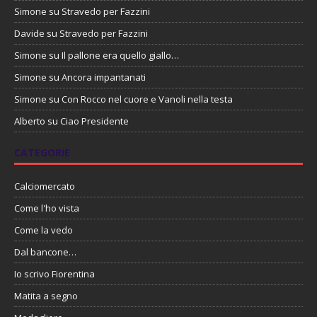
Simone
su
Stravedo per Fazzini
Davide
su
Stravedo per Fazzini
Simone
su
Il pallone era quello giallo…
Simone
su
Ancora impantanati
Simone
su
Con Rocco nel cuore e Vanoli nella testa
Alberto
su
Ciao Presidente
CATEGORIE
Calciomercato
Come l'ho vista
Come la vedo
Dal bancone…
Io scrivo Fiorentina
Matita a segno