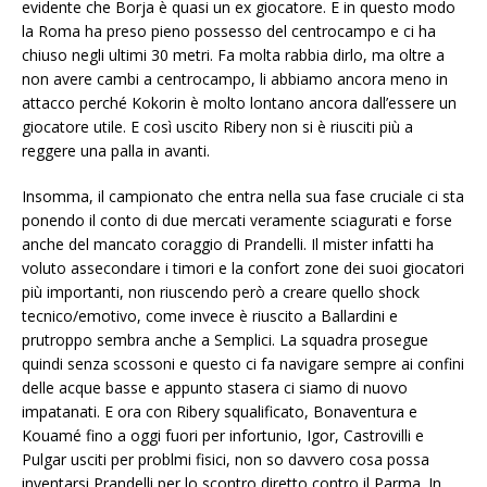
evidente che Borja è quasi un ex giocatore. E in questo modo
la Roma ha preso pieno possesso del centrocampo e ci ha
chiuso negli ultimi 30 metri. Fa molta rabbia dirlo, ma oltre a
non avere cambi a centrocampo, li abbiamo ancora meno in
attacco perché Kokorin è molto lontano ancora dall’essere un
giocatore utile. E così uscito Ribery non si è riusciti più a
reggere una palla in avanti.
Insomma, il campionato che entra nella sua fase cruciale ci sta
ponendo il conto di due mercati veramente sciagurati e forse
anche del mancato coraggio di Prandelli. Il mister infatti ha
voluto assecondare i timori e la confort zone dei suoi giocatori
più importanti, non riuscendo però a creare quello shock
tecnico/emotivo, come invece è riuscito a Ballardini e
prutroppo sembra anche a Semplici. La squadra prosegue
quindi senza scossoni e questo ci fa navigare sempre ai confini
delle acque basse e appunto stasera ci siamo di nuovo
impatanati. E ora con Ribery squalificato, Bonaventura e
Kouamé fino a oggi fuori per infortunio, Igor, Castrovilli e
Pulgar usciti per problmi fisici, non so davvero cosa possa
inventarsi Prandelli per lo scontro diretto contro il Parma. In