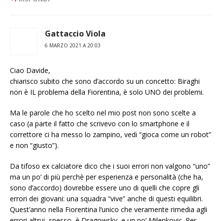
Gattaccio Viola
6 MARZO 2021 A 20:03
Ciao Davide,
chiarisco subito che sono d’accordo su un concetto: Biraghi
non è IL problema della Fiorentina, è solo UNO dei problemi.
Ma le parole che ho scelto nel mio post non sono scelte a
caso (a parte il fatto che scrivevo con lo smartphone e il
correttore ci ha messo lo zampino, vedi “gioca come un robot”
e non “giusto”).
Da tifoso ex calciatore dico che i suoi errori non valgono “uno”
ma un po’ di più perchè per esperienza e personalità (che ha,
sono d’accordo) dovrebbe essere uno di quelli che copre gli
errori dei giovani: una squadra “vive” anche di questi equilibri.
Quest’anno nella Fiorentina l’unico che veramente rimedia agli
errori altrui, spesso, è Dragowsky, e un po’ Milenkovic. Per