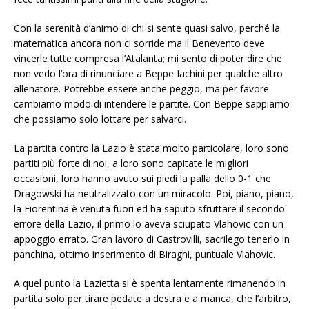
Con la serenità d’animo di chi si sente quasi salvo, perché la
matematica ancora non ci sorride ma il Benevento deve
vincerle tutte compresa l’Atalanta; mi sento di poter dire che
non vedo l’ora di rinunciare a Beppe Iachini per qualche altro
allenatore. Potrebbe essere anche peggio, ma per favore
cambiamo modo di intendere le partite. Con Beppe sappiamo
che possiamo solo lottare per salvarci.
La partita contro la Lazio è stata molto particolare, loro sono
partiti più forte di noi, a loro sono capitate le migliori
occasioni, loro hanno avuto sui piedi la palla dello 0-1 che
Dragowski ha neutralizzato con un miracolo. Poi, piano, piano,
la Fiorentina è venuta fuori ed ha saputo sfruttare il secondo
errore della Lazio, il primo lo aveva sciupato Vlahovic con un
appoggio errato. Gran lavoro di Castrovilli, sacrilego tenerlo in
panchina, ottimo inserimento di Biraghi, puntuale Vlahovic.
A quel punto la Lazietta si è spenta lentamente rimanendo in
partita solo per tirare pedate a destra e a manca, che l’arbitro,