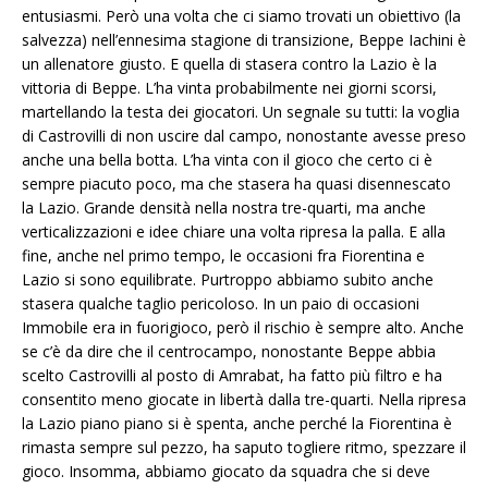
entusiasmi. Però una volta che ci siamo trovati un obiettivo (la
salvezza) nell’ennesima stagione di transizione, Beppe Iachini è
un allenatore giusto. E quella di stasera contro la Lazio è la
vittoria di Beppe. L’ha vinta probabilmente nei giorni scorsi,
martellando la testa dei giocatori. Un segnale su tutti: la voglia
di Castrovilli di non uscire dal campo, nonostante avesse preso
anche una bella botta. L’ha vinta con il gioco che certo ci è
sempre piacuto poco, ma che stasera ha quasi disennescato
la Lazio. Grande densità nella nostra tre-quarti, ma anche
verticalizzazioni e idee chiare una volta ripresa la palla. E alla
fine, anche nel primo tempo, le occasioni fra Fiorentina e
Lazio si sono equilibrate. Purtroppo abbiamo subito anche
stasera qualche taglio pericoloso. In un paio di occasioni
Immobile era in fuorigioco, però il rischio è sempre alto. Anche
se c’è da dire che il centrocampo, nonostante Beppe abbia
scelto Castrovilli al posto di Amrabat, ha fatto più filtro e ha
consentito meno giocate in libertà dalla tre-quarti. Nella ripresa
la Lazio piano piano si è spenta, anche perché la Fiorentina è
rimasta sempre sul pezzo, ha saputo togliere ritmo, spezzare il
gioco. Insomma, abbiamo giocato da squadra che si deve