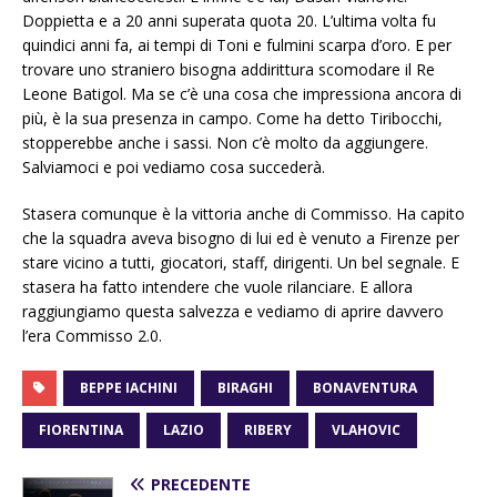
Doppietta e a 20 anni superata quota 20. L’ultima volta fu
quindici anni fa, ai tempi di Toni e fulmini scarpa d’oro. E per
trovare uno straniero bisogna addirittura scomodare il Re
Leone Batigol. Ma se c’è una cosa che impressiona ancora di
più, è la sua presenza in campo. Come ha detto Tiribocchi,
stopperebbe anche i sassi. Non c’è molto da aggiungere.
Salviamoci e poi vediamo cosa succederà.
Stasera comunque è la vittoria anche di Commisso. Ha capito
che la squadra aveva bisogno di lui ed è venuto a Firenze per
stare vicino a tutti, giocatori, staff, dirigenti. Un bel segnale. E
stasera ha fatto intendere che vuole rilanciare. E allora
raggiungiamo questa salvezza e vediamo di aprire davvero
l’era Commisso 2.0.
BEPPE IACHINI
BIRAGHI
BONAVENTURA
FIORENTINA
LAZIO
RIBERY
VLAHOVIC
PRECEDENTE