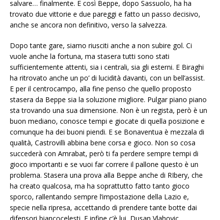
salvare… finalmente. E così Beppe, dopo Sassuolo, ha ha
trovato due vittorie e due pareggi e fatto un passo decisivo,
anche se ancora non definitivo, verso la salvezza.
Dopo tante gare, siamo riusciti anche a non subire gol. Ci
vuole anche la fortuna, ma stasera tutti sono stati
sufficientemente attenti, sia i centrali, sia gli esterni. E Biraghi
ha ritrovato anche un po’ di lucidità davanti, con un bell’assist.
E per il centrocampo, alla fine penso che quello proposto
stasera da Beppe sia la soluzione migliore. Pulgar piano piano
sta trovando una sua dimensione. Non è un regista, però è un
buon mediano, conosce tempi e giocate di quella posizione e
comunque ha dei buoni piendi. E se Bonaventua è mezzala di
qualità, Castrovilli abbina bene corsa e gioco. Non so cosa
succederà con Amrabat, però ti fa perdere sempre tempi di
gioco importanti e se vuoi far correre il pallone questo è un
problema. Stasera una prova alla Beppe anche di RIbery, che
ha creato qualcosa, ma ha soprattutto fatto tanto gioco
sporco, rallentando sempre l’impostazione della Lazio e,
specie nella ripresa, accettando di prendere tante botte dai
difensori biancocelesti. E infine c’è lui, Dusan Vlahovic.