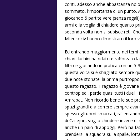
conti, adesso anche abbastanza noiosi,
sommato, l’importanza di un punto. Al
giocando 5 partite vere (senza regali)
armi e la voglia di chiudere quanto p
seconda volta non si subisce reti. Che
Milenkociv hanno dimostrato il loro v
Ed entrando maggiormente nei temi di 
chiari. Iachini ha ridato e rafforzato
filtro e giocando in pratica con un 5
questa volta si è sbagliato sempre qu
due note stonate: la prima purtroppo 
questo ragazzo. Il ragazzo è giovane (
contropiedi, perde quasi tutti i duell
Amrabat. Non ricordo bene le sue pre
spazi grandi e a correre sempre avan
spesso gli uomi smarcati, rallentando 
di Callejon, voglio chiudere invece d
anche un paio di appoggi. Però ha fat
prendersi la squadra sulla spalle, lot