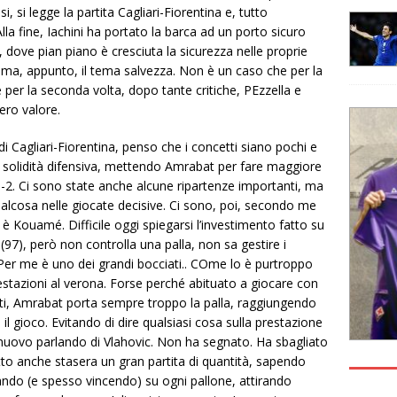
 si legge la partita Cagliari-Fiorentina e, tutto
la fine, Iachini ha portato la barca ad un porto sicuro
, dove pian piano è cresciuta la sicurezza nelle proprie
rima, appunto, il tema salvezza. Non è un caso che per la
 per la seconda volta, dopo tante critiche, PEzzella e
ero valore.
Cagliari-Fiorentina, penso che i concetti siano pochi e
 la solidità difensiva, mettendo Amrabat per fare maggiore
-3-2. Ci sono state anche alcune ripartenze importanti, ma
alcosa nelle giocate decisive. Ci sono, poi, secondo me
è Kouamé. Difficile oggi spiegarsi l’investimento fatto su
97), però non controlla una palla, non sa gestire i
i. Per me è uno dei grandi bocciati.. COme lo è purtroppo
stazioni al verona. Forse perché abituato a giocare con
ti, Amrabat porta sempre troppo la palla, raggiungendo
il gioco. Evitando di dire qualsiasi cosa sulla prestazione
i nuovo parlando di Vlahovic. Non ha segnato. Ha sbagliato
to anche stasera un gran partita di quantità, sapendo
tando (e spesso vincendo) su ogni pallone, attirando