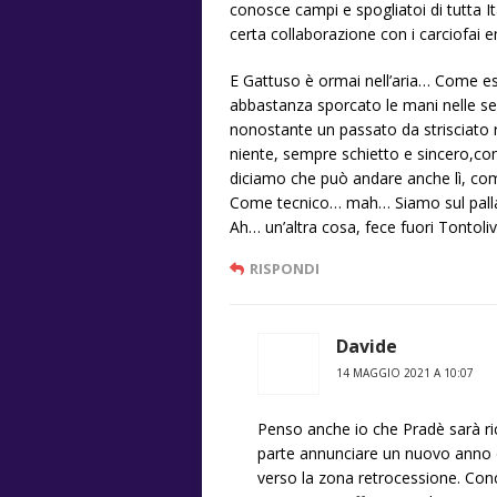
conosce campi e spogliatoi di tutta 
certa collaborazione con i carciofai 
E Gattuso è ormai nell’aria… Come e
abbastanza sporcato le mani nelle s
nonostante un passato da strisciato
niente, sempre schietto e sincero,com
diciamo che può andare anche lì, com
Come tecnico… mah… Siamo sul palla
Ah… un’altra cosa, fece fuori Tontoliv
RISPONDI
Davide
14 MAGGIO 2021 A 10:07
Penso anche io che Pradè sarà r
parte annunciare un nuovo anno d
verso la zona retrocessione. Conc