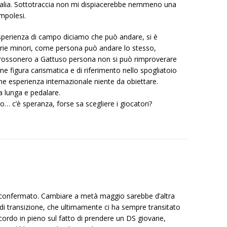
Italia. Sottotraccia non mi dispiacerebbe nemmeno una
empolesi.
sperienza di campo diciamo che può andare, si è
erie minori, come persona può andare lo stesso,
 rossonero a Gattuso persona non si può rimproverare
e figura carismatica e di riferimento nello spogliatoio
e esperienza internazionale niente da obiettare.
 lunga e pedalare.
o… c’è speranza, forse sa scegliere i giocatori?
iconfermato. Cambiare a metà maggio sarebbe d’altra
i transizione, che ultimamente ci ha sempre transitato
ordo in pieno sul fatto di prendere un DS giovane,