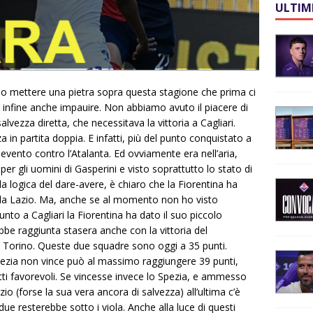
ULTIM
o mettere una pietra sopra questa stagione che prima ci
ed infine anche impauire. Non abbiamo avuto il piacere di
alvezza diretta, che necessitava la vittoria a Cagliari.
in partita doppia. E infatti, più del punto conquistato a
nevento contro l’Atalanta. Ed ovviamente era nell’aria,
per gli uomini di Gasperini e visto soprattutto lo stato di
ella logica del dare-avere, è chiaro che la Fiorentina ha
 la Lazio. Ma, anche se al momento non ho visto
unto a Cagliari la Fiorentina ha dato il suo piccolo
bbe raggiunta stasera anche con la vittoria del
a e Torino. Queste due squadre sono oggi a 35 punti.
ezia non vince può al massimo raggiungere 39 punti,
tti favorevoli. Se vincesse invece lo Spezia, e ammesso
zio (forse la sua vera ancora di salvezza) all’ultima c’è
ue resterebbe sotto i viola. Anche alla luce di questi