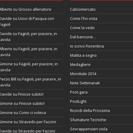
Alberto
su
Grosso allenatore
Calciomercato
Davide
su
Uovo di Pasqua con
Come l'ho vista
Fagioli
Come la vedo
Davide
su
Fagioli, per piacere, in
Dal bancone…
tavola
Io scrivo Fiorentina
Alberto
su
Fagioli, per piacere, in
tavola
Matita a segno
Simone
su
Fagioli, per piacere, in
Medagliere
tavola
Mondiale 2014
Pecos Bill
su
Fagioli, per piacere, in
Note Settimanali
tavola
Post-gara
Davide
su
Finisse subito!
PostLight
Simone
su
Finisse subito!
Ricordi della Prossima
Simone
su
Como ci voleva
Sfumature Tecniche
Simone
su
Stravedo per Fazzini
Sovrappensieri viola
Davide
su
Stravedo per Fazzini