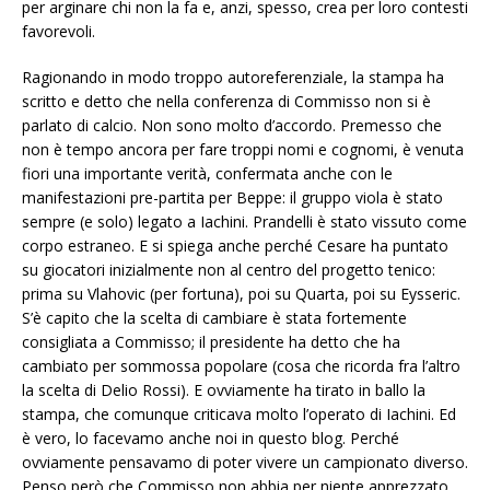
per arginare chi non la fa e, anzi, spesso, crea per loro contesti
favorevoli.
Ragionando in modo troppo autoreferenziale, la stampa ha
scritto e detto che nella conferenza di Commisso non si è
parlato di calcio. Non sono molto d’accordo. Premesso che
non è tempo ancora per fare troppi nomi e cognomi, è venuta
fiori una importante verità, confermata anche con le
manifestazioni pre-partita per Beppe: il gruppo viola è stato
sempre (e solo) legato a Iachini. Prandelli è stato vissuto come
corpo estraneo. E si spiega anche perché Cesare ha puntato
su giocatori inizialmente non al centro del progetto tenico:
prima su Vlahovic (per fortuna), poi su Quarta, poi su Eysseric.
S’è capito che la scelta di cambiare è stata fortemente
consigliata a Commisso; il presidente ha detto che ha
cambiato per sommossa popolare (cosa che ricorda fra l’altro
la scelta di Delio Rossi). E ovviamente ha tirato in ballo la
stampa, che comunque criticava molto l’operato di Iachini. Ed
è vero, lo facevamo anche noi in questo blog. Perché
ovviamente pensavamo di poter vivere un campionato diverso.
Penso però che Commisso non abbia per niente apprezzato