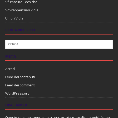
Sfumature Tecniche
Sovrappensieri viola
Umori Viola
CERCA NEL SITO
META
Accedi
Feed dei contenuti
Feed dei commenti
WordPress.org
DISCLAIMER
Questo sito non rappresenta una testata giornalistica poiché non