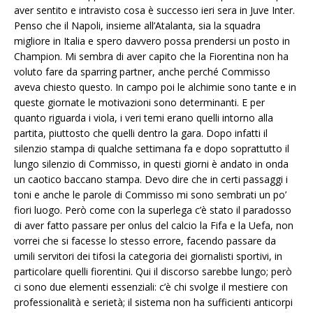
aver sentito e intravisto cosa è successo ieri sera in Juve Inter.
Penso che il Napoli, insieme all’Atalanta, sia la squadra
migliore in Italia e spero davvero possa prendersi un posto in
Champion. Mi sembra di aver capito che la Fiorentina non ha
voluto fare da sparring partner, anche perché Commisso
aveva chiesto questo. In campo poi le alchimie sono tante e in
queste giornate le motivazioni sono determinanti. E per
quanto riguarda i viola, i veri temi erano quelli intorno alla
partita, piuttosto che quelli dentro la gara. Dopo infatti il
silenzio stampa di qualche settimana fa e dopo soprattutto il
lungo silenzio di Commisso, in questi giorni è andato in onda
un caotico baccano stampa. Devo dire che in certi passaggi i
toni e anche le parole di Commisso mi sono sembrati un po’
fiori luogo. Però come con la superlega c’è stato il paradosso
di aver fatto passare per onlus del calcio la Fifa e la Uefa, non
vorrei che si facesse lo stesso errore, facendo passare da
umili servitori dei tifosi la categoria dei giornalisti sportivi, in
particolare quelli fiorentini. Qui il discorso sarebbe lungo; però
ci sono due elementi essenziali: c’è chi svolge il mestiere con
professionalità e serietà; il sistema non ha sufficienti anticorpi