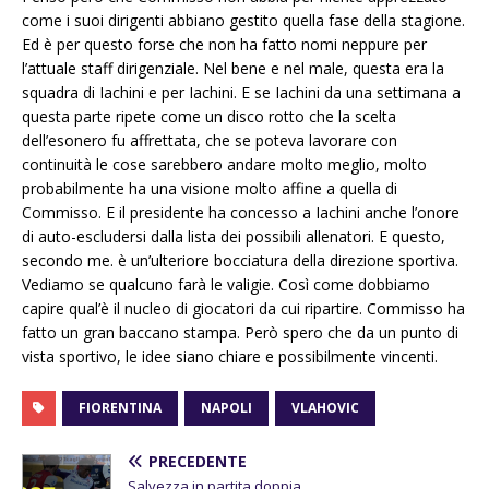
come i suoi dirigenti abbiano gestito quella fase della stagione.
Ed è per questo forse che non ha fatto nomi neppure per
l’attuale staff dirigenziale. Nel bene e nel male, questa era la
squadra di Iachini e per Iachini. E se Iachini da una settimana a
questa parte ripete come un disco rotto che la scelta
dell’esonero fu affrettata, che se poteva lavorare con
continuità le cose sarebbero andare molto meglio, molto
probabilmente ha una visione molto affine a quella di
Commisso. E il presidente ha concesso a Iachini anche l’onore
di auto-escludersi dalla lista dei possibili allenatori. E questo,
secondo me. è un’ulteriore bocciatura della direzione sportiva.
Vediamo se qualcuno farà le valigie. Così come dobbiamo
capire qual’è il nucleo di giocatori da cui ripartire. Commisso ha
fatto un gran baccano stampa. Però spero che da un punto di
vista sportivo, le idee siano chiare e possibilmente vincenti.
FIORENTINA
NAPOLI
VLAHOVIC
PRECEDENTE
Salvezza in partita doppia