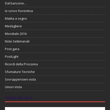
Dal bancone…
Io scrivo Fiorentina
Matita a segno
Medagliere
Mondiale 2014
Note Settimanali
Post-gara
PostLight
Ricordi della Prossima
Sfumature Tecniche
Sovrappensieri viola
Umori Viola
CERCA NEL SITO