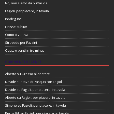
No, non siamo da buttar via
Fagioli, per piacere, in tavola
InAdeguati
Finisse subito!
Como ci voleva
Stravedo per Fazzini
Quattro punti in tre minuti
COMMENTI RECENTI
Alberto
su
Grosso allenatore
Davide
su
Uovo di Pasqua con Fagioli
Davide
su
Fagioli, per piacere, in tavola
Alberto
su
Fagioli, per piacere, in tavola
Simone
su
Fagioli, per piacere, in tavola
Pecos Bill
su
Fagioli, per piacere, in tavola