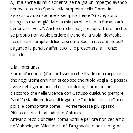
A), ma anche lui mi disorienta: se hai già un impegno avendo
rinnovato con lo Spezia, alla proposta della Fiorentina
avresti dovuto rispondere semplicemente “Grazie, sono
lusingato ma ho già dato la mia parola e la mia firma, sarà
per un’altra volta”. Anche qui chi sbaglia è soprattutto lui che,
se proprio non vuole perdere il treno della Viola, dovrebbe
accollarsi il compito di liberarsi dallo Spezia (accordandosi?
pagando la penale? affari suoi…) e presentarsi a Firenze,
tutto lì.
E la Fiorentina?
Siamo d’accordo (d’accordissimo) che Pradè non mi piace e
che negli ultimi anni non si capisce che ruolo voglia (e possa)
avere nella gerarchia del calcio italiano, siamo anche
d’accordo che nelle vicenda con Gattuso qualcuno (sempre
Pardè?) sia dimenticato di leggere le “noticine in calce”, ma
poi si è comportata come … vorrei facesse più spesso.
Rifiuto dei ricatti, quindi ciao Gattuso.
Arrivano Nico Gonzales, torna Sottil e per ora non cediamo
nè Vlahovic, nè Milenkovic, nè Dragowski, o nostri migliori.