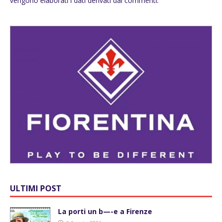
vengono elaborati i dati derivati dai commenti
.
ULTIMI POST
La porti un b—-e a Firenze