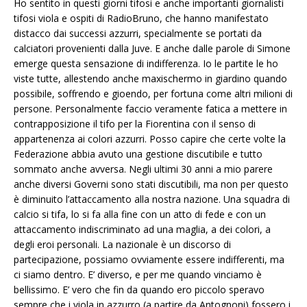
Ho sentito in questi giorni tifosi e anche importanti giornalisti
tifosi viola e ospiti di RadioBruno, che hanno manifestato
distacco dai successi azzurri, specialmente se portati da
calciatori provenienti dalla Juve. E anche dalle parole di Simone
emerge questa sensazione di indifferenza. Io le partite le ho
viste tutte, allestendo anche maxischermo in giardino quando
possibile, soffrendo e gioendo, per fortuna come altri milioni di
persone. Personalmente faccio veramente fatica a mettere in
contrapposizione il tifo per la Fiorentina con il senso di
appartenenza ai colori azzurri. Posso capire che certe volte la
Federazione abbia avuto una gestione discutibile e tutto
sommato anche avversa. Negli ultimi 30 anni a mio parere
anche diversi Governi sono stati discutibili, ma non per questo
è diminuito l’attaccamento alla nostra nazione. Una squadra di
calcio si tifa, lo si fa alla fine con un atto di fede e con un
attaccamento indiscriminato ad una maglia, a dei colori, a
degli eroi personali. La nazionale è un discorso di
partecipazione, possiamo ovviamente essere indifferenti, ma
ci siamo dentro. E’ diverso, e per me quando vinciamo è
bellissimo. E’ vero che fin da quando ero piccolo speravo
sempre che i viola in azzurro (a partire da Antognoni) fossero i