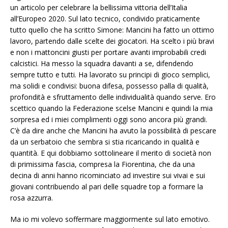
un articolo per celebrare la bellissima vittoria dell’Italia
all’Europeo 2020. Sul lato tecnico, condivido praticamente
tutto quello che ha scritto Simone: Mancini ha fatto un ottimo
lavoro, partendo dalle scelte dei giocatori. Ha scelto i più bravi
e non i mattoncini giusti per portare avanti improbabili credi
calcistici. Ha messo la squadra davanti a se, difendendo
sempre tutto e tutti. Ha lavorato su principi di gioco semplici,
ma solidi e condivisi: buona difesa, possesso palla di qualità,
profondità e sfruttamento delle individualità quando serve. Ero
scettico quando la Federazione scelse Mancini e quindi la mia
sorpresa ed i miei complimenti oggi sono ancora più grandi.
C’è da dire anche che Mancini ha avuto la possibilità di pescare
da un serbatoio che sembra si stia ricaricando in qualità e
quantità. E qui dobbiamo sottolineare il merito di società non
di primissima fascia, compresa la Fiorentina, che da una
decina di anni hanno ricominciato ad investire sui vivai e sui
giovani contribuendo al pari delle squadre top a formare la
rosa azzurra.
Ma io mi volevo soffermare maggiormente sul lato emotivo.