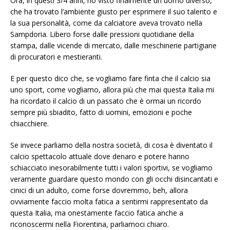
Ora, in questi 3/4 anni, ho visto finalmente un uomo diverso,
che ha trovato l’ambiente giusto per esprimere il suo talento e
la sua personalità, come da calciatore aveva trovato nella
Sampdoria. Libero forse dalle pressioni quotidiane della
stampa, dalle vicende di mercato, dalle meschinerie partigiane
di procuratori e mestieranti.
E per questo dico che, se vogliamo fare finta che il calcio sia
uno sport, come vogliamo, allora più che mai questa Italia mi
ha ricordato il calcio di un passato che è ormai un ricordo
sempre più sbiadito, fatto di uomini, emozioni e poche
chiacchiere.
Se invece parliamo della nostra società, di cosa è diventato il
calcio spettacolo attuale dove denaro e potere hanno
schiacciato inesorabilmente tutti i valori sportivi, se vogliamo
veramente guardare questo mondo con gli occhi disincantati e
cinici di un adulto, come forse dovremmo, beh, allora
ovviamente faccio molta fatica a sentirmi rappresentato da
questa Italia, ma onestamente faccio fatica anche a
riconoscermi nella Fiorentina, parliamoci chiaro.