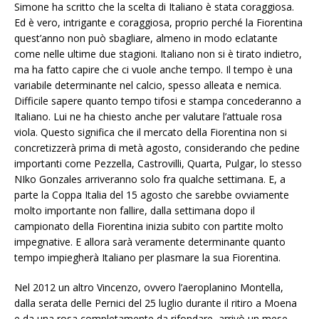
Simone ha scritto che la scelta di Italiano è stata coraggiosa.
Ed è vero, intrigante e coraggiosa, proprio perché la Fiorentina
quest’anno non può sbagliare, almeno in modo eclatante
come nelle ultime due stagioni. Italiano non si è tirato indietro,
ma ha fatto capire che ci vuole anche tempo. Il tempo è una
variabile determinante nel calcio, spesso alleata e nemica.
Difficile sapere quanto tempo tifosi e stampa concederanno a
Italiano. Lui ne ha chiesto anche per valutare l’attuale rosa
viola. Questo significa che il mercato della Fiorentina non si
concretizzerà prima di metà agosto, considerando che pedine
importanti come Pezzella, Castrovilli, Quarta, Pulgar, lo stesso
NIko Gonzales arriveranno solo fra qualche settimana. E, a
parte la Coppa Italia del 15 agosto che sarebbe ovviamente
molto importante non fallire, dalla settimana dopo il
campionato della Fiorentina inizia subito con partite molto
impegnative. E allora sarà veramente determinante quanto
tempo impiegherà Italiano per plasmare la sua Fiorentina.
Nel 2012 un altro Vincenzo, ovvero l’aeroplanino Montella,
dalla serata delle Pernici del 25 luglio durante il ritiro a Moena
e da una rosa completamente da rifondare, arrivò un mese