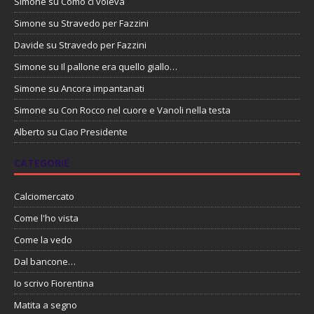
Simone
su
Como ci voleva
Simone
su
Stravedo per Fazzini
Davide
su
Stravedo per Fazzini
Simone
su
Il pallone era quello giallo…
Simone
su
Ancora impantanati
Simone
su
Con Rocco nel cuore e Vanoli nella testa
Alberto
su
Ciao Presidente
CATEGORIE
Calciomercato
Come l'ho vista
Come la vedo
Dal bancone…
Io scrivo Fiorentina
Matita a segno