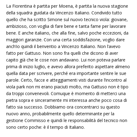
La Fiorentina è partita per Moena, è partita la nuova stagione
della squadra guidata da Vincenzo Italiano. Condivido tutto
quello che ha scritto Simone sul nuovo tecnico viola: giovane,
ambizioso, con voglia di fare bene e tanta fame per lavorare
bene. E anche italiano, che alla fine, salvo poche eccezioni, da
maggiori garanzie. Con una certa soddisfazione, voglio dare
anch’io quindi il benventio a Vincenzo Italiano. Non l’avevo
fatto per Gattuso. Non sono fra quelli che dicono di aver
capito già che le cose non andavano. Lui non poteva parlare
prima di inizio luglio, e avevo allora preferito aspettare almeno
quella data per scrivere, perché era importante sentire le sue
parole. Certo, facce e atteggiamenti visti durante l’incontro al
viola park non mi erano piaciuti molto, ma Gattuso non è tipo
da troppi convenevoli. Comuque è momento di metterci una
pietra sopra e sinceramente mi interessa anche poco cosa di
fatto sia successo. Dobbiamo ora concentrarci su questo
nuovo anno, probabilmente quello determinante per la
gestione Commisso e quindi le responsabilità del tecnico non
sono certo poche: è il tempo di Italiano.