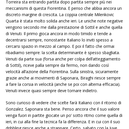
Torreira sta entrando partita dopo partita sempre più nei
meccanismi di questa Fiorentina. E penso che abbia ancora un
discreto margine di crescita. La coppia centrale Milenkovic
Quarta è stata molto solida anche ieri. Le uniche note negative
vengono secondo me dalla prestazione di Sottil e anche quella
di Venuti. Il primo gioca ancora in modo timido e tende a
decentrarsi sempre, nonostante Italiano lo inviti spesso a
cercarsi spazio in mezzo al campo. E poi il fatto che ormai
ribadiamo sempre: la scelta determinante è spesso sbagliata.
Venuti da parte sua (forsa anche per colpa dell’atteggiamento
di Sottil), riceve palla sempre da fermo, non dando così
velocità all’azione della Fiorentina. Sulla sinistra, sicuramente
grazie anche ai movimenti di Saponara, Biraghi riesce sempre
a fare la corsia in velocità (anche se poi con alterna efficacia).
Venuti invece quasi sempre deve tornare indietro.
Sono curioso di vedere che scelte farà Italiano con il ritorno di
Gonzalez. Saponara sta bene. Penso ancora che il suo valore
venga fuori in partite giocate un po’ sotto ritmo come quella di
ieri, in cui alla fine la tecnica fa la differenza. E in cui con il suo
dribbling riesce anche a strappare. Certo, sabato con la Juve