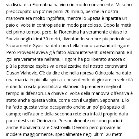
via liscia e la Fiorentina ha vinto in modo convincente. Mi sono
preoccupato un po’ nei primi 20 minuti, perché la nostra
manovra era molto ingolfata, mentre lo Spezia è ripartita un
paio di volte in contropiede in modo pericoloso. Dopo la metà
del primo tempo, però, la Fiorentina ha veramente chiuso lo
Spezia negli ultimi 30 metri, diventando sempre più pericolosa.
Sicuramente Gyasi ha dato una bella mano causando il rigore.
Però Provedel aveva già fatto alcuni interventi determinanti e il
gol era veramente nell’aria. Il rigore ha poi liberato ancora di
più la potenza esplosiva e realizzativa del nostro centravanti
Dusan Vlahovic. C’è da dire che nella ripresa Odriozola ha dato
una marcia in più alla spinta, consentendo di giocare in velocità
e dando così la possibilità a Vlahovic di prendere meglio il
tempo ai difensori. La chiave di volta della manovra offensiva è
stato anche questa volta, come con il Cagliari, Saponara. E lo
ha fatto questa volta occupando anche un po’ più spazio di
campo; nell’azione della seconda rete era infatti proprio dalla
parte destra di Odriozola. Personalmente mi sono piaciuti
anche Bonaventura e Castrovilli. Devono però provare ad
incidere maggiormente, specialmente negli ultimi 20 metri.