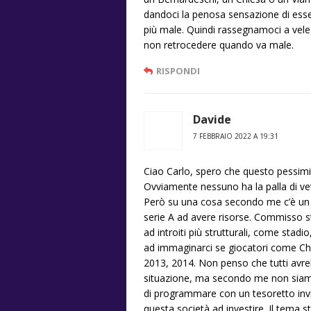
dandoci la penosa sensazione di esser
più male. Quindi rassegnamoci a vele
non retrocedere quando va male.
RISPONDI
Davide
7 FEBBRAIO 2022 A 19:31
Ciao Carlo, spero che questo pessimi
Ovviamente nessuno ha la palla di vet
Però su una cosa secondo me c’è un p
serie A ad avere risorse. Commisso st
ad introiti più strutturali, come stad
ad immaginarci se giocatori come Chi
2013, 2014. Non penso che tutti avre
situazione, ma secondo me non siamo
di programmare con un tesoretto invia
questa società ad investire. Il tema s