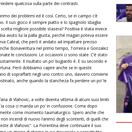
chiedere qualcosa sulla parte dei contrasti.
 primo dei problemi ed è così. Certo, se in campo c’è
o. Il suo gioco è sempre piatto e lo spagnolo sbaglia
scelta migliore possibile stasera? Positiva è stata invece
bia avuto lui la palla giusta, perché magari poteva essere
eva Cabral, che però è andato ad impattare preciso
 anche Bonaventura nel primo tempo, Torreira e Gonzalez
ate le conclusioni. Le occasioni ci sono state. C’è stato
iustamente. Il risultato un po’ bugiardo è. E su secondo e
fortuna. Però dobbiamo capire anche se in queste
trano di sopraffarti negli uno contro uno, davvero conviene
ostinato, anche quando la stancheza fa perdere un po’ le
 di Vlahovic, a volte diventa vittima di alcuni suoi limiti
de la cosa ci manda un po’ in confusione. Come dopo
abilmente come momento taumaturgico. Spero anche che
non incendi di nuovo l’animo degli scontenti, di quelli che
este di Vlahovic”. La Fiorentina deve continuare il suo
mo un girone di ritorno in cui giocarcela e soprattutto