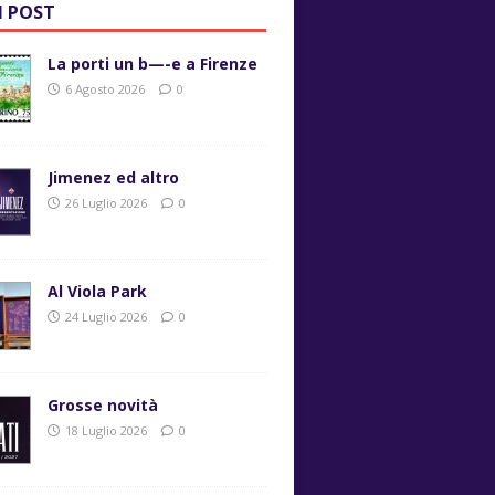
I POST
La porti un b—-e a Firenze
6 Agosto 2026
0
Jimenez ed altro
26 Luglio 2026
0
Al Viola Park
24 Luglio 2026
0
Grosse novità
18 Luglio 2026
0