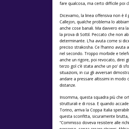
fare qualcosa, ma certo difficile poi 
Dicevamo, la linea offensiva non è il
Callejon, qualche problema lo abbiam
anche cose banali. Ma davvero era la 
la prova di Sottil. Peccato che non ab
determinante. L’ha avuta come si dic
preciso strakosha. Ce l’hanno avuta
nel secondo. Troppo morbide e telefon
anche un rigore, poi revocato, direi g
terzo gol c’è stata anche un po’ di s
situazioni, in cui gli avversari dimos
andare a pressare altissimi in modo 
distanze.
Insomma, questa squadra più che orfana
strutturali e di rosa. E quando acca
Torino, arriva la Coppa Italia sper
questa sconfitta, sicuramente brutta, 
“Commisso doveva resistere alle richi
percorso, senza creare strappi. Abbia