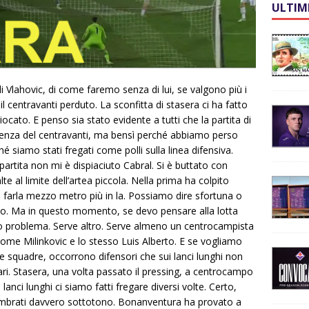
ULTIM
i Vlahovic, di come faremo senza di lui, se valgono più i
 il centravanti perduto. La sconfitta di stasera ci ha fatto
giocato. E penso sia stato evidente a tutti che la partita di
senza del centravanti, ma bensì perché abbiamo perso
é siamo stati fregati come polli sulla linea difensiva.
rtita non mi è dispiaciuto Cabral. Si è buttato con
e al limite dell’artea piccola. Nella prima ha colpito
farla mezzo metro più in la. Possiamo dire sfortuna o
o. Ma in questo momento, se devo pensare alla lotta
tro problema. Serve altro. Serve almeno un centrocampista
come Milinkovic e lo stesso Luis Alberto. E se vogliamo
e squadre, occorrono difensori che sui lanci lunghi non
ri. Stasera, una volta passato il pressing, a centrocampo
anci lunghi ci siamo fatti fregare diversi volte. Certo,
mbrati davvero sottotono. Bonanventura ha provato a