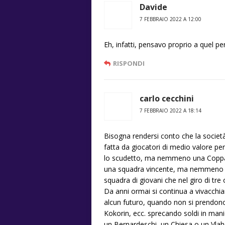
Davide
7 FEBBRAIO 2022 A 12:00
Eh, infatti, pensavo proprio a quel pe
RISPONDI
carlo cecchini
7 FEBBRAIO 2022 A 18:14
Bisogna rendersi conto che la societ
fatta da giocatori di medio valore pe
lo scudetto, ma nemmeno una Coppa It
una squadra vincente, ma nemmeno c
squadra di giovani che nel giro di tr
Da anni ormai si continua a vivacchia
alcun futuro, quando non si prendon
Kokorin, ecc. sprecando soldi in manie
un Bernardeschi, un Chiesa o un Vlaho