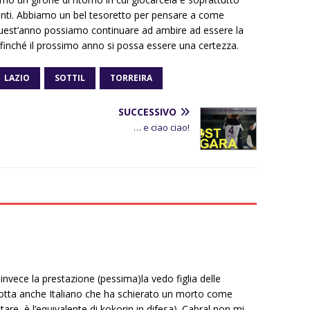
anti. Abbiamo un bel tesoretto per pensare a come
Quest’anno possiamo continuare ad ambire ad essere la
inché il prossimo anno si possa essere una certezza.
LAZIO
SOTTIL
TORREIRA
SUCCESSIVO
… e ciao ciao!
 invece la prestazione (pessima)la vedo figlia delle
 botta anche Italiano che ha schierato un morto come
are, è l’equivalente di kokorin in difesa). Cabral non mi