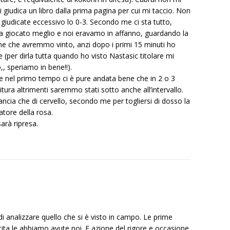
giudica un libro dalla prima pagina per cui mi taccio. Non
giudicate eccessivo lo 0-3. Secondo me ci sta tutto,
a giocato meglio e noi eravamo in affanno, guardando la
ne che avremmo vinto, anzi dopo i primi 15 minuti ho
(per dirla tutta quando ho visto Nastasic titolare mi
,, speriamo in bene!!).
 e nel primo tempo ci è pure andata bene che in 2 o 3
nitura altrimenti saremmo stati sotto anche all’intervallo.
ncia che di cervello, secondo me per togliersi di dosso la
atore della rosa.
arà ripresa.
i analizzare quello che si è visto in campo. Le prime
tita le abbiamo avute noi. E azione del rigore e occasione