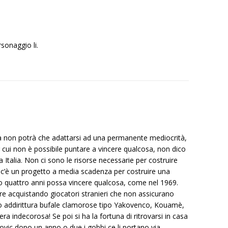
rsonaggio li.
à non potrà che adattarsi ad una permanente mediocrità,
r cui non è possibile puntare a vincere qualcosa, non dico
alia. Non ci sono le risorse necessarie per costruire
’è un progetto a media scadenza per costruire una
e o quattro anni possa vincere qualcosa, come nel 1969.
re acquistando giocatori stranieri che non assicurano
o addirittura bufale clamorose tipo Yakovenco, Kouamè,
ra indecorosa! Se poi si ha la fortuna di ritrovarsi in casa
vic dopo un anno o due i gobbi ce li portano via,