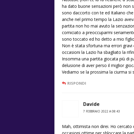
ha dato buone sensazioni però non si 
sono daccorto con te ed Italiano che 
anche nel primo tempo la Lazio avev
partita non ho mai avuto la senzazio
comiciato a preoccuparmi seriamente 
sono toccato ed ho detto a mio figlio
Non è stata sfortuna ma errori gravi
occasioni la Lazio ha sbagliato la rifi
Insomma una partita giocata più di pa
delusione di aver perso il miglior gioc
Vediamo se la prossima la ciurma si s
RISPONDI
Davide
7 FEBBRAIO 2022 A 08:43
Mah, ottimista non direi. Ho cercato d
occasioni ottime per sbloccare la par