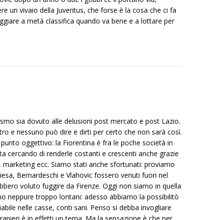
e un vivaio della Juventus, che forse è la cosa che ci fa
ggiare a metà classifica quando va bene e a lottare per
smo sia dovuto alle delusioni post mercato e post Lazio.
ro e nessuno può dire e dirti per certo che non sarà così.
unto oggettivo: la Fiorentina è fra le poche società in
a cercando di renderle costanti e crescenti anche grazie
io, marketing ecc. Siamo stati anche sfortunati: proviamo
esa, Bernardeschi e Vlahovic fossero venuti fuori nel
bbero voluto fuggire da Firenze. Oggi non siamo in quella
 neppure troppo lontani: adesso abbiamo la possibilitò
bile nelle casse, conti sani. Penso si debba invogliare
tranieri è in effetti un tema. Ma la sensazione è che per