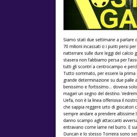
Siamo stati due settimane a parlare d
70 milioni incassati o i punti persi per
riatterrare sulle dure leggi del calcio 
stasera non l’abbiamo persa per l’as
tutti gli scontri a centrocampo e perch
Tutto sommato, per essere la prima pa
grande determinazione su due palle alt
benissimo e fortissimo… doveva solo 
magari un segno del destino. Vedrem
Uefa, non è la linea offensiva il nos
che sappia reggere urto di giocatori 
sempre andare a prendere altissime l
danno scampo agli attaccanti avversa
entravano come lame nel burro. E sui l
Duncan e lo stesso Torreira sono se