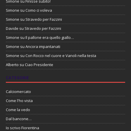
Simone
su
Finisse subito!
Simone
su
Como ci voleva
Simone
su
Stravedo per Fazzini
Davide
su
Stravedo per Fazzini
Simone
su
Il pallone era quello giallo…
Simone
su
Ancora impantanati
Simone
su
Con Rocco nel cuore e Vanoli nella testa
Alberto
su
Ciao Presidente
CATEGORIE
Calciomercato
Come l'ho vista
Come la vedo
Dal bancone…
Io scrivo Fiorentina