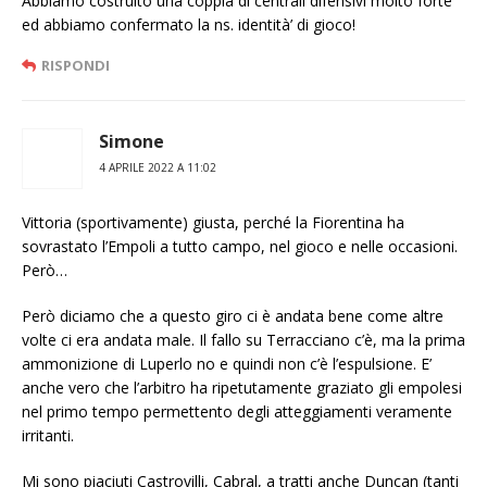
Abbiamo costruito una coppia di centrali difensivi molto forte
ed abbiamo confermato la ns. identità’ di gioco!
RISPONDI
Simone
4 APRILE 2022 A 11:02
Vittoria (sportivamente) giusta, perché la Fiorentina ha
sovrastato l’Empoli a tutto campo, nel gioco e nelle occasioni.
Però…
Però diciamo che a questo giro ci è andata bene come altre
volte ci era andata male. Il fallo su Terracciano c’è, ma la prima
ammonizione di Luperlo no e quindi non c’è l’espulsione. E’
anche vero che l’arbitro ha ripetutamente graziato gli empolesi
nel primo tempo permettento degli atteggiamenti veramente
irritanti.
Mi sono piaciuti Castrovilli, Cabral, a tratti anche Duncan (tanti