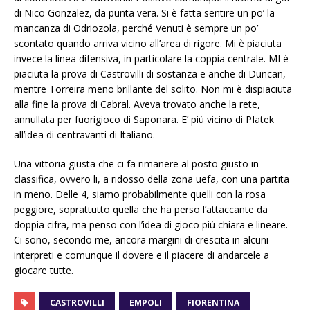
di Nico Gonzalez, da punta vera. Si è fatta sentire un po’ la
mancanza di Odriozola, perché Venuti è sempre un po’
scontato quando arriva vicino all’area di rigore. Mi è piaciuta
invece la linea difensiva, in particolare la coppia centrale. MI è
piaciuta la prova di Castrovilli di sostanza e anche di Duncan,
mentre Torreira meno brillante del solito. Non mi è dispiaciuta
alla fine la prova di Cabral. Aveva trovato anche la rete,
annullata per fuorigioco di Saponara. E’ più vicino di PIatek
all’idea di centravanti di Italiano.
Una vittoria giusta che ci fa rimanere al posto giusto in
classifica, ovvero li, a ridosso della zona uefa, con una partita
in meno. Delle 4, siamo probabilmente quelli con la rosa
peggiore, soprattutto quella che ha perso l’attaccante da
doppia cifra, ma penso con l’idea di gioco più chiara e lineare.
Ci sono, secondo me, ancora margini di crescita in alcuni
interpreti e comunque il dovere e il piacere di andarcele a
giocare tutte.
CASTROVILLI
EMPOLI
FIORENTINA