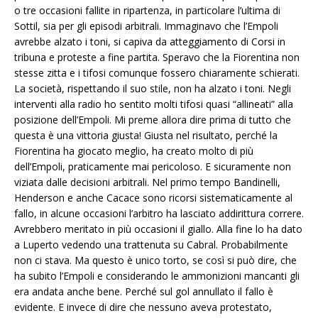
o tre occasioni fallite in ripartenza, in particolare l’ultima di
Sottil, sia per gli episodi arbitrali. Immaginavo che l’Empoli
avrebbe alzato i toni, si capiva da atteggiamento di Corsi in
tribuna e proteste a fine partita. Speravo che la Fiorentina non
stesse zitta e i tifosi comunque fossero chiaramente schierati.
La società, rispettando il suo stile, non ha alzato i toni. Negli
interventi alla radio ho sentito molti tifosi quasi “allineati” alla
posizione dell’Empoli. Mi preme allora dire prima di tutto che
questa è una vittoria giusta! Giusta nel risultato, perché la
Fiorentina ha giocato meglio, ha creato molto di più
dell’Empoli, praticamente mai pericoloso. E sicuramente non
viziata dalle decisioni arbitrali. Nel primo tempo Bandinelli,
Henderson e anche Cacace sono ricorsi sistematicamente al
fallo, in alcune occasioni l’arbitro ha lasciato addirittura correre.
Avrebbero meritato in più occasioni il giallo. Alla fine lo ha dato
a Luperto vedendo una trattenuta su Cabral. Probabilmente
non ci stava. Ma questo è unico torto, se così si può dire, che
ha subito l’Empoli e considerando le ammonizioni mancanti gli
era andata anche bene. Perché sul gol annullato il fallo è
evidente. E invece di dire che nessuno aveva protestato,