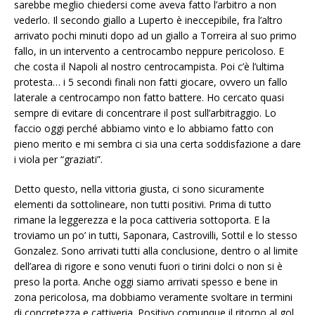
sarebbe meglio chiedersi come aveva fatto l’arbitro a non
vederlo. Il secondo giallo a Luperto è ineccepibile, fra l’altro
arrivato pochi minuti dopo ad un giallo a Torreira al suo primo
fallo, in un intervento a centrocambo neppure pericoloso. E
che costa il Napoli al nostro centrocampista. Poi c’è l’ultima
protesta… i 5 secondi finali non fatti giocare, ovvero un fallo
laterale a centrocampo non fatto battere. Ho cercato quasi
sempre di evitare di concentrare il post sull’arbitraggio. Lo
faccio oggi perché abbiamo vinto e lo abbiamo fatto con
pieno merito e mi sembra ci sia una certa soddisfazione a dare
i viola per “graziati”.
Detto questo, nella vittoria giusta, ci sono sicuramente
elementi da sottolineare, non tutti positivi. Prima di tutto
rimane la leggerezza e la poca cattiveria sottoporta. E la
troviamo un po’ in tutti, Saponara, Castrovilli, Sottil e lo stesso
Gonzalez. Sono arrivati tutti alla conclusione, dentro o al limite
dell’area di rigore e sono venuti fuori o tirini dolci o non si è
preso la porta. Anche oggi siamo arrivati spesso e bene in
zona pericolosa, ma dobbiamo veramente svoltare in termini
di concretezza e cattiveria. Positivo comunque il ritorno al gol