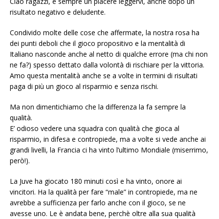
Ciao ragazzi, è sempre un piacere leggervi, anche dopo un
risultato negativo e deludente.
Condivido molte delle cose che affermate, la nostra rosa ha
dei punti deboli che il gioco propositivo e la mentalità di
Italiano nasconde anche al netto di qualche errore (ma chi non
ne fa?) spesso dettato dalla volontà di rischiare per la vittoria.
Amo questa mentalità anche se a volte in termini di risultati
paga di più un gioco al risparmio e senza rischi.
Ma non dimentichiamo che la differenza la fa sempre la
qualità.
E’ odioso vedere una squadra con qualità che gioca al
risparmio, in difesa e contropiede, ma a volte si vede anche ai
grandi livelli, la Francia ci ha vinto l’ultimo Mondiale (miserrimo,
però!).
La Juve ha giocato 180 minuti così e ha vinto, onore ai
vincitori. Ha la qualità per fare “male” in contropiede, ma ne
avrebbe a sufficienza per farlo anche con il gioco, se ne
avesse uno. Le è andata bene, perchè oltre alla sua qualità