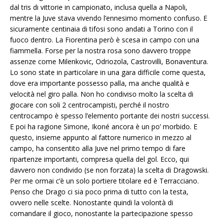
dal tris di vittorie in campionato, inclusa quella a Napoli,
mentre la Juve stava vivendo l’ennesimo momento confuso. E
sicuramente centinaia di tifosi sono andati a Torino con il
fuoco dentro. La Fiorentina però è scesa in campo con una
fiammella. Forse per la nostra rosa sono davvero troppe
assenze come Milenkovic, Odriozola, Castrovilli, Bonaventura.
Lo sono state in particolare in una gara difficile come questa,
dove era importante possesso palla, ma anche qualità e
velocità nel giro palla. Non ho condiviso molto la scelta di
giocare con soli 2 centrocampisti, perché il nostro
centrocampo è spesso l’elemento portante dei nostri successi.
E poi ha ragione Simone, Ikoné ancora è un po’ morbido. E
questo, insieme appunto al fattore numerico in mezzo al
campo, ha consentito alla Juve nel primo tempo di fare
ripartenze importanti, compresa quella del gol. Ecco, qui
davvero non condivido (se non forzata) la scelta di Dragowski.
Per me ormai c’è un solo portiere titolare ed è Terracciano.
Penso che Drago ci sia poco prima di tutto con la testa,
ovvero nelle scelte. Nonostante quindi la volontà di
comandare il gioco, nonostante la partecipazione spesso