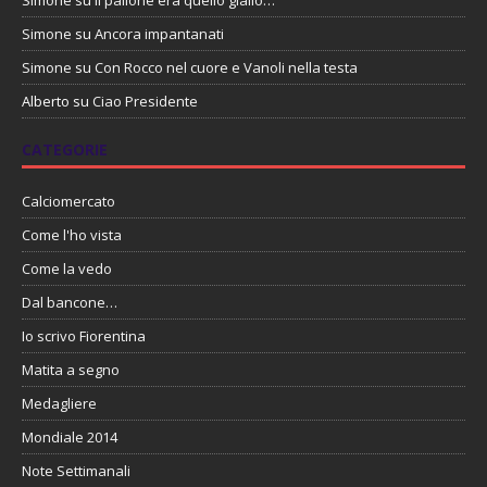
Simone
su
Il pallone era quello giallo…
Simone
su
Ancora impantanati
Simone
su
Con Rocco nel cuore e Vanoli nella testa
Alberto
su
Ciao Presidente
CATEGORIE
Calciomercato
Come l'ho vista
Come la vedo
Dal bancone…
Io scrivo Fiorentina
Matita a segno
Medagliere
Mondiale 2014
Note Settimanali