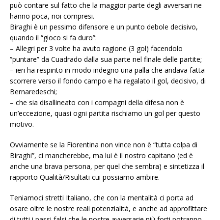
può contare sul fatto che la maggior parte degli avversari ne
hanno poca, noi compresi.
Biraghi è un pessimo difensore e un punto debole decisivo,
quando il “gioco si fa duro”:
– Allegri per 3 volte ha avuto ragione (3 gol) facendolo
“puntare” da Cuadrado dalla sua parte nel finale delle partite;
– ieri ha respinto in modo indegno una palla che andava fatta
scorrere verso il fondo campo e ha regalato il gol, decisivo, di
Bernaredeschi;
– che sia disallineato con i compagni della difesa non è
un’eccezione, quasi ogni partita rischiamo un gol per questo
motivo.
Ovviamente se la Fiorentina non vince non è “tutta colpa di
Biraghi”, ci mancherebbe, ma lui è il nostro capitano (ed è
anche una brava persona, per quel che sembra) e sintetizza il
rapporto Qualità/Risultati cui possiamo ambire.
Teniamoci stretti Italiano, che con la mentalità ci porta ad
osare oltre le nostre reali potenzialità, e anche ad approfittare
di tutti i passi falsi che le nostre avversarie più forti potranno