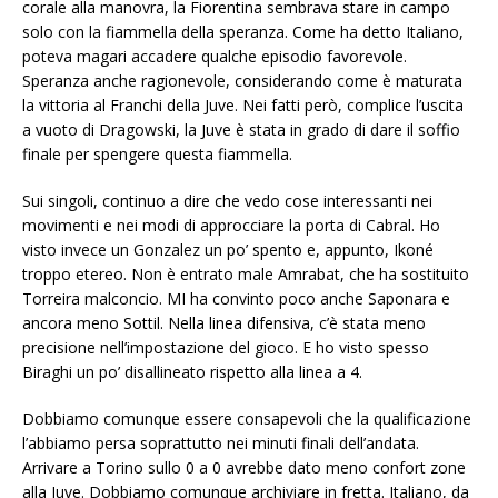
corale alla manovra, la Fiorentina sembrava stare in campo
solo con la fiammella della speranza. Come ha detto Italiano,
poteva magari accadere qualche episodio favorevole.
Speranza anche ragionevole, considerando come è maturata
la vittoria al Franchi della Juve. Nei fatti però, complice l’uscita
a vuoto di Dragowski, la Juve è stata in grado di dare il soffio
finale per spengere questa fiammella.
Sui singoli, continuo a dire che vedo cose interessanti nei
movimenti e nei modi di approcciare la porta di Cabral. Ho
visto invece un Gonzalez un po’ spento e, appunto, Ikoné
troppo etereo. Non è entrato male Amrabat, che ha sostituito
Torreira malconcio. MI ha convinto poco anche Saponara e
ancora meno Sottil. Nella linea difensiva, c’è stata meno
precisione nell’impostazione del gioco. E ho visto spesso
Biraghi un po’ disallineato rispetto alla linea a 4.
Dobbiamo comunque essere consapevoli che la qualificazione
l’abbiamo persa soprattutto nei minuti finali dell’andata.
Arrivare a Torino sullo 0 a 0 avrebbe dato meno confort zone
alla Juve. Dobbiamo comunque archiviare in fretta. Italiano, da