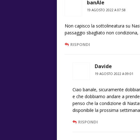
banAle
19 AGOSTO 2022 A 07:58
Non capisco la sottolineatura su Nas
passaggio sbagliato non condiziona, al
RISPONDI
Davide
19 AGOSTO 2022 A 09:01
Ciao banale, sicuramente dobbiam
e che dobbiamo andare a prenderc
penso che la condizione di Nastas
disponibile la prossima settimana
RISPONDI