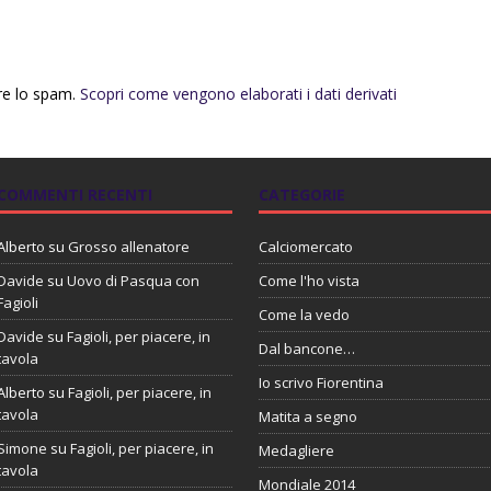
rre lo spam.
Scopri come vengono elaborati i dati derivati
COMMENTI RECENTI
CATEGORIE
Alberto
su
Grosso allenatore
Calciomercato
Davide
su
Uovo di Pasqua con
Come l'ho vista
Fagioli
Come la vedo
Davide
su
Fagioli, per piacere, in
Dal bancone…
tavola
Io scrivo Fiorentina
Alberto
su
Fagioli, per piacere, in
tavola
Matita a segno
Simone
su
Fagioli, per piacere, in
Medagliere
tavola
Mondiale 2014