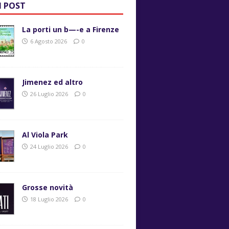
I POST
La porti un b—-e a Firenze
6 Agosto 2026
0
Jimenez ed altro
26 Luglio 2026
0
Al Viola Park
24 Luglio 2026
0
Grosse novità
18 Luglio 2026
0