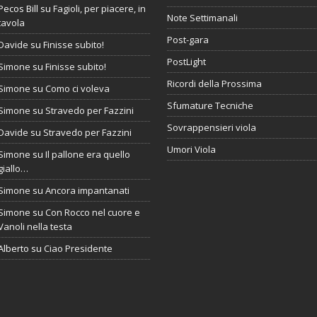
Pecos Bill
su
Fagioli, per piacere, in
Note Settimanali
tavola
Post-gara
Davide
su
Finisse subito!
PostLight
Simone
su
Finisse subito!
Ricordi della Prossima
Simone
su
Como ci voleva
Sfumature Tecniche
Simone
su
Stravedo per Fazzini
Sovrappensieri viola
Davide
su
Stravedo per Fazzini
Umori Viola
Simone
su
Il pallone era quello
giallo…
Simone
su
Ancora impantanati
Simone
su
Con Rocco nel cuore e
Vanoli nella testa
Alberto
su
Ciao Presidente