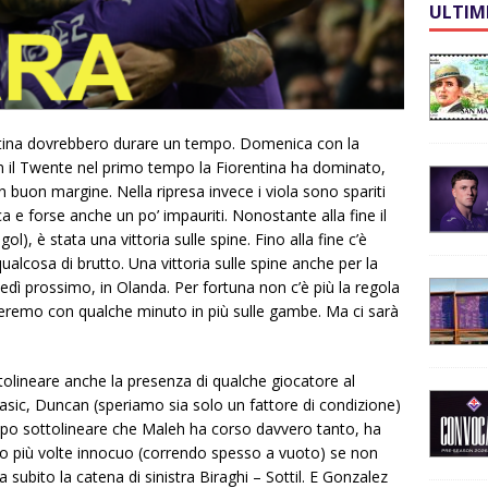
ULTIM
rentina dovrebbero durare un tempo. Domenica con la
 il Twente nel primo tempo la Fiorentina ha dominato,
 buon margine. Nella ripresa invece i viola sono spariti
ca e forse anche un po’ impauriti. Nonostante alla fine il
l), è stata una vittoria sulle spine. Fino alla fine c’è
qualcosa di brutto. Una vittoria sulle spine anche per la
dì prossimo, in Olanda. Per fortuna non c’è più la regola
cheremo con qualche minuto in più sulle gambe. Ma ci sarà
ottolineare anche la presenza di qualche giocatore al
ic, Duncan (speriamo sia solo un fattore di condizione)
oppo sottolineare che Maleh ha corso davvero tanto, ha
ato più volte innocuo (correndo spesso a vuoto) se non
subito la catena di sinistra Biraghi – Sottil. E Gonzalez