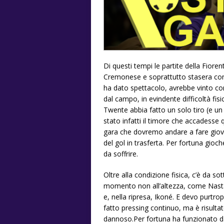
Di questi tempi le partite della Fio
Cremonese e soprattutto stasera con
ha dato spettacolo, avrebbe vinto con
dal campo, in evindente difficoltà fisi
Twente abbia fatto un solo tiro (e un go
stato infatti il timore che accadesse 
gara che dovremo andare a fare giove
del gol in trasferta. Per fortuna gio
da soffrire.
Oltre alla condizione fisica, c’è da s
momento non all’altezza, come Nastas
e, nella ripresa, Ikoné. E devo purtr
fatto pressing continuo, ma è risult
dannoso.Per fortuna ha funzionato da 