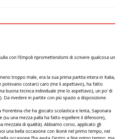
 sulla con l’Empoli ripromettendomi di scrivere qualcosa un
 troppo male, era la sua prima partita intera in Italia,
he potevano costarci caro (me li aspettavo), ha fatto
a buona tecnica individuale (me lo aspettavo), un po’ di
Da rivedere in partite con più spazio a disposizione.
la Fiorentina che ha giocato scolastica e lenta, Saponara
te (su una mezza palla ha fatto espellere il difensore),
a mezzala di qualità). Abbiamo corso, applicato gli
 poi una bella occasione con Ikoné nel primo tempo, nel
ù bella occasione l’ha avuta Destro a fine primo tempo, ma