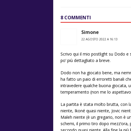
8 COMMENTI
Simone
22 AGOSTO 2022 A 16:13
Scrivo qui il mio postlight su Dodo e
po’ più dettagliato a breve.
Dodo non ha giocato bene, ma nemmeno
ha fatto un paio di erroretti banali c
intravedere qualche buona giocata, un
temperamento (non me lo aspettavo). 
La partita è stata molto brutta, con 
niente, Ikoné quasi niente, Jovic nien
Maleh niente (è un gregario, non è un
schemi, il primo tiro dopo mezz’ora,
secondo quasi niente. Alla fine la pi