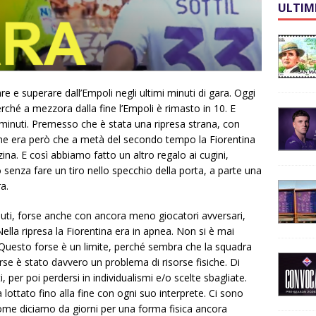
ULTIM
e superare dall’Empoli negli ultimi minuti di gara. Oggi
rché a mezzora dalla fine l’Empoli è rimasto in 10. E
0 minuti. Premesso che è stata una ripresa strana, con
ione era però che a metà del secondo tempo la Fiorentina
ina. E così abbiamo fatto un altro regalo ai cugini,
enza fare un tiro nello specchio della porta, a parte una
a.
ti, forse anche con ancora meno giocatori avversari,
la ripresa la Fiorentina era in apnea. Non si è mai
. Questo forse è un limite, perché sembra che la squadra
orse è stato davvero un problema di risorse fisiche. Di
ti, per poi perdersi in individualismi e/o scelte sbagliate.
 lottato fino alla fine con ogni suo interprete. Ci sono
 come diciamo da giorni per una forma fisica ancora