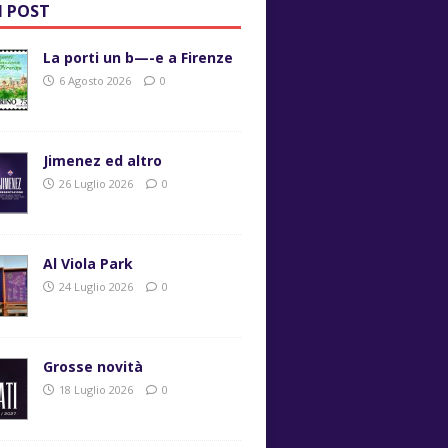
I POST
La porti un b—-e a Firenze
6 Agosto 2026
0
Jimenez ed altro
26 Luglio 2026
0
Al Viola Park
24 Luglio 2026
0
Grosse novità
18 Luglio 2026
0