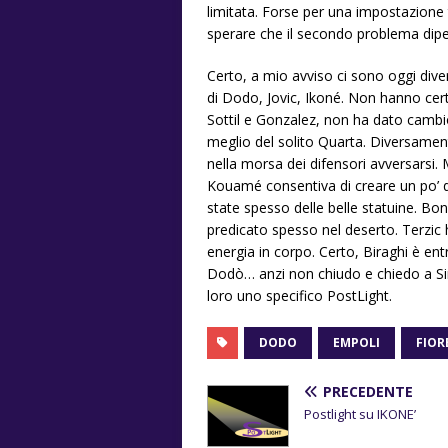
limitata. Forse per una impostazione 
sperare che il secondo problema dip
Certo, a mio avviso ci sono oggi divers
di Dodo, Jovic, Ikoné. Non hanno certo
Sottil e Gonzalez, non ha dato cambi
meglio del solito Quarta. Diversame
nella morsa dei difensori avversarsi. 
Kouamé consentiva di creare un po’ d
state spesso delle belle statuine. B
predicato spesso nel deserto. Terzic
energia in corpo. Certo, Biraghi è ent
Dodò… anzi non chiudo e chiedo a Sim
loro uno specifico PostLight.
DODO
EMPOLI
FIOR
PRECEDENTE
Postlight su IKONE’