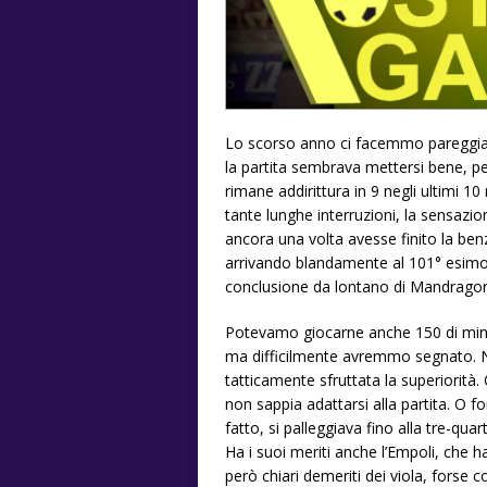
Lo scorso anno ci facemmo pareggiare 
la partita sembrava mettersi bene, pe
rimane addirittura in 9 negli ultimi 1
tante lunghe interruzioni, la sensaz
ancora una volta avesse finito la benz
arrivando blandamente al 101° esimo s
conclusione da lontano di Mandragor
Potevamo giocarne anche 150 di minu
ma difficilmente avremmo segnato. Nel
tatticamente sfruttata la superiorità
non sappia adattarsi alla partita. O f
fatto, si palleggiava fino alla tre-quar
Ha i suoi meriti anche l’Empoli, che ha
però chiari demeriti dei viola, forse