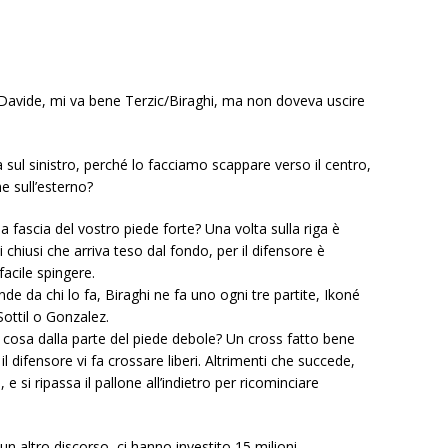
 Davide, mi va bene Terzic/Biraghi, ma non doveva uscire
 sul sinistro, perché lo facciamo scappare verso il centro,
e sull’esterno?
 fascia del vostro piede forte? Una volta sulla riga è
i chiusi che arriva teso dal fondo, per il difensore è
 facile spingere.
nde da chi lo fa, Biraghi ne fa uno ogni tre partite, Ikoné
Sottil o Gonzalez.
 cosa dalla parte del piede debole? Un cross fatto bene
l difensore vi fa crossare liberi. Altrimenti che succede,
e si ripassa il pallone all’indietro per ricominciare
un altro discorso, ci hanno investito 15 milioni…