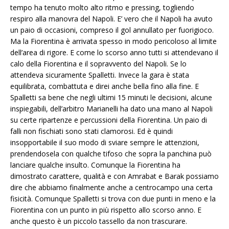
tempo ha tenuto molto alto ritmo e pressing, togliendo
respiro alla manovra del Napoli. E’ vero che il Napoli ha avuto
un paio di occasioni, compreso il gol annullato per fuorigioco.
Ma la Fiorentina è arrivata spesso in modo pericoloso al limite
dell’area di rigore. E come lo scorso anno tutti si attendevano il
calo della Fiorentina e il sopravvento del Napoli. Se lo
attendeva sicuramente Spalletti. Invece la gara è stata
equilibrata, combattuta e direi anche bella fino alla fine. E
Spalletti sa bene che negli ultimi 15 minuti le decisioni, alcune
inspiegabili, dell’arbitro Marianelli ha dato una mano al Napoli
su certe ripartenze e percussioni della Fiorentina. Un paio di
falli non fischiati sono stati clamorosi. Ed è quindi
insopportabile il suo modo di sviare sempre le attenzioni,
prendendosela con qualche tifoso che sopra la panchina può
lanciare qualche insulto. Comunque la Fiorentina ha
dimostrato carattere, qualità e con Amrabat e Barak possiamo
dire che abbiamo finalmente anche a centrocampo una certa
fisicità. Comunque Spalletti si trova con due punti in meno e la
Fiorentina con un punto in più rispetto allo scorso anno. E
anche questo è un piccolo tassello da non trascurare.