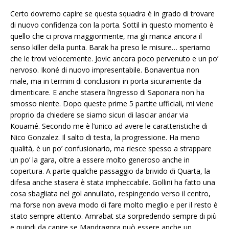
Certo dovremo capire se questa squadra è in grado di trovare
di nuovo confidenza con la porta. Sottil in questo momento è
quello che ci prova maggiormente, ma gli manca ancora il
senso killer della punta. Barak ha preso le misure… speriamo
che le trovi velocemente. Jovic ancora poco pervenuto e un po’
nervoso. Ikoné di nuovo impresentabile. Bonaventua non
male, ma in termini di conclusioni in porta sicuramente da
dimenticare. E anche stasera l’ingresso di Saponara non ha
smosso niente. Dopo queste prime 5 partite ufficiali, mi viene
proprio da chiedere se siamo sicuri di lasciar andar via
Kouamé. Secondo me è l’unico ad avere le caratteristiche di
Nico Gonzalez. Il salto di testa, la progressione. Ha meno
qualità, è un po’ confusionario, ma riesce spesso a strappare
un po’ la gara, oltre a essere molto generoso anche in
copertura. A parte qualche passaggio da brivido di Quarta, la
difesa anche stasera è stata impheccabile. Gollini ha fatto una
cosa sbagliata nel gol annullato, respingendo verso il centro,
ma forse non aveva modo di fare molto meglio e per il resto è
stato sempre attento. Amrabat sta sorpredendo sempre di più
e quindi da capire se Mandragora può essere anche un