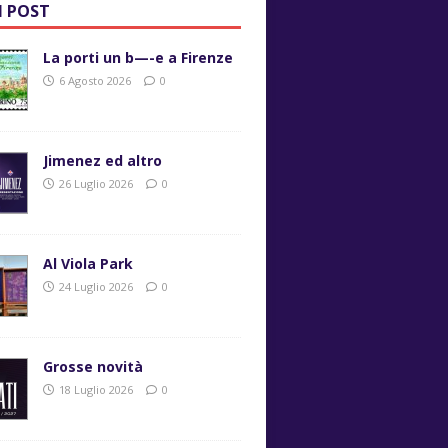
I POST
La porti un b—-e a Firenze
6 Agosto 2026
0
Jimenez ed altro
26 Luglio 2026
0
Al Viola Park
24 Luglio 2026
0
Grosse novità
18 Luglio 2026
0