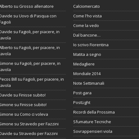
Alberto
su
Grosso allenatore
Calciomercato
Davide
su
Uovo di Pasqua con
Come l'ho vista
Fagioli
Come la vedo
Davide
su
Fagioli, per piacere, in
Dal bancone…
tavola
Io scrivo Fiorentina
Alberto
su
Fagioli, per piacere, in
tavola
Matita a segno
Simone
su
Fagioli, per piacere, in
Medagliere
tavola
Mondiale 2014
Pecos Bill
su
Fagioli, per piacere, in
Note Settimanali
tavola
Post-gara
Davide
su
Finisse subito!
PostLight
Simone
su
Finisse subito!
Ricordi della Prossima
Simone
su
Como ci voleva
Sfumature Tecniche
Simone
su
Stravedo per Fazzini
Sovrappensieri viola
Davide
su
Stravedo per Fazzini