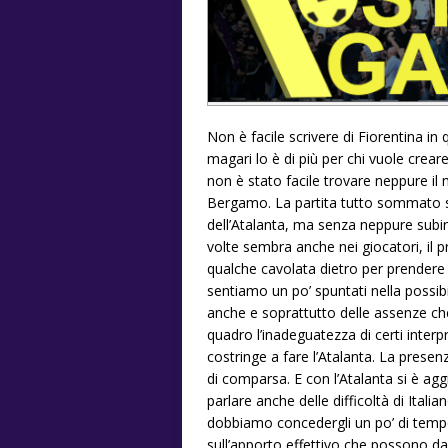
Non è facile scrivere di Fiorentina in
magari lo è di più per chi vuole cre
non è stato facile trovare neppure i
Bergamo. La partita tutto sommato si 
dell’Atalanta, ma senza neppure subire 
volte sembra anche nei giocatori, il 
qualche cavolata dietro per prendere g
sentiamo un po’ spuntati nella possibi
anche e soprattutto delle assenze ch
quadro l’inadeguatezza di certi interpre
costringe a fare l’Atalanta. La presen
di comparsa. E con l’Atalanta si è a
parlare anche delle difficoltà di Itali
dobbiamo concedergli un po’ di tempo
sull’apporto effettivo che possono dar