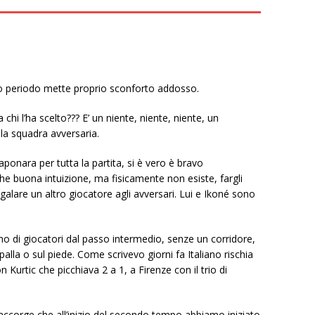
to periodo mette proprio sconforto addosso.
chi l’ha scelto??? E’ un niente, niente, niente, un
la squadra avversaria.
onara per tutta la partita, si è vero è bravo
che buona intuizione, ma fisicamente non esiste, fargli
egalare un altro giocatore agli avversari. Lui e Ikoné sono
 di giocatori dal passo intermedio, senze un corridore,
palla o sul piede. Come scrivevo giorni fa Italiano rischia
n Kurtic che picchiava 2 a 1, a Firenze con il trio di
accorge che all’inizio del secondo tempo abbiamo iniziato