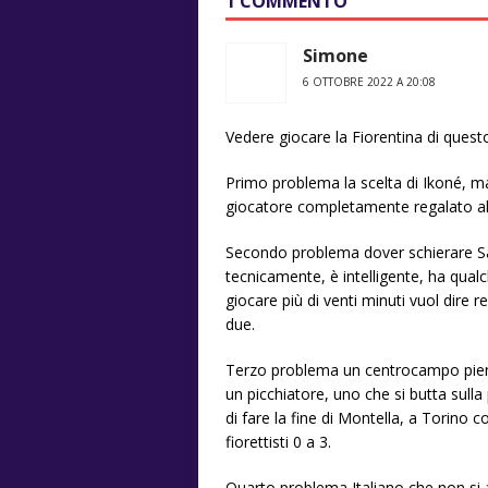
1 COMMENTO
Simone
6 OTTOBRE 2022 A 20:08
Vedere giocare la Fiorentina di ques
Primo problema la scelta di Ikoné, ma 
giocatore completamente regalato al
Secondo problema dover schierare Sap
tecnicamente, è intelligente, ha qual
giocare più di venti minuti vuol dire r
due.
Terzo problema un centrocampo pieno
un picchiatore, uno che si butta sulla 
di fare la fine di Montella, a Torino co
fiorettisti 0 a 3.
Quarto problema Italiano che non si 