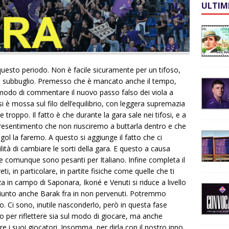
ULTIM
 questo periodo. Non è facile sicuramente per un tifoso,
are subbuglio. Premesso che è mancato anche il tempo,
l modo di commentare il nuovo passo falso dei viola a
è mossa sul filo dell’equilibrio, con leggera supremazia
troppo. Il fatto è che durante la gara sale nei tifosi, e a
presentimento che non riusciremo a buttarla dentro e che
ol la faremo. A questo si aggiunge il fatto che ci
lità di cambiare le sorti della gara. E questo a causa
e comunque sono pesanti per Italiano. Infine completa il
ti, in particolare, in partite fisiche come quelle che ti
za in campo di Saponara, Ikoné e Venuti si riduce a livello
ggiunto anche Barak fra in non pervenuti. Potremmo
ano. Ci sono, inutile nasconderlo, però in questa fase
 per riflettere sia sul modo di giocare, ma anche
e i suoi giocatori. Insomma, per dirla con il nostro inno,