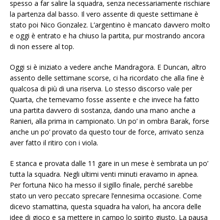
spesso a far salire la squadra, senza necessariamente rischiare
la partenza dal basso. Il vero assente di queste settimane è
stato poi Nico Gonzalez. L’argentino è mancato davvero molto
e oggi è entrato e ha chiuso la partita, pur mostrando ancora
di non essere al top.
Oggi si è iniziato a vedere anche Mandragora. E Duncan, altro
assento delle settimane scorse, ci ha ricordato che alla fine è
qualcosa di più di una riserva. Lo stesso discorso vale per
Quarta, che temevamo fosse assente e che invece ha fatto
una partita davvero di sostanza, dando una mano anche a
Ranieri, alla prima in campionato. Un po’ in ombra Barak, forse
anche un po’ provato da questo tour de force, arrivato senza
aver fatto il ritiro con i viola.
E stanca e provata dalle 11 gare in un mese è sembrata un po’
tutta la squadra. Negli ultimi venti minuti eravamo in apnea.
Per fortuna Nico ha messo il sigillo finale, perché sarebbe
stato un vero peccato sprecare l’ennesima occasione. Come
dicevo stamattina, questa squadra ha valori, ha ancora delle
idee di gioco e sa mettere in campo lo spirito giusto. La pausa