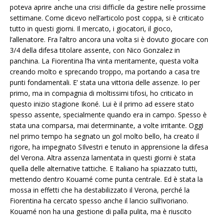
poteva aprire anche una crisi difficile da gestire nelle prossime
settimane. Come dicevo nell’articolo post coppa, si è criticato
tutto in questi giorni. Il mercato, i giocatori, il gioco,
l’allenatore. Fra l’altro ancora una volta si è dovuto giocare con
3/4 della difesa titolare assente, con Nico Gonzalez in
panchina. La Fiorentina l’ha vinta meritamente, questa volta
creando molto e sprecando troppo, ma portando a casa tre
punti fondamentali. E’ stata una vittoria delle assenze. Io per
primo, ma in compagnia di moltissimi tifosi, ho criticato in
questo inizio stagione Ikoné. Lui è il primo ad essere stato
spesso assente, specialmente quando era in campo. Spesso è
stata una comparsa, mai determinante, a volte irritante. Oggi
nel primo tempo ha segnato un gol molto bello, ha creato il
rigore, ha impegnato SIlvestri e tenuto in apprensione la difesa
del Verona. Altra assenza lamentata in questi giorni è stata
quella delle alternative tattiche. E Italiano ha spiazzato tutti,
mettendo dentro Kouamé come punta centrale. Ed è stata la
mossa in effetti che ha destabilizzato il Verona, perché la
Fiorentina ha cercato spesso anche il lancio sull’ivoriano.
Kouamé non ha una gestione di palla pulita, ma è riuscito