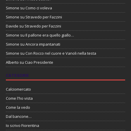
Simone
su
Como ci voleva
Simone
su
Stravedo per Fazzini
Davide
su
Stravedo per Fazzini
Simone
su
Il pallone era quello giallo…
Simone
su
Ancora impantanati
Simone
su
Con Rocco nel cuore e Vanoli nella testa
Alberto
su
Ciao Presidente
CATEGORIE
Calciomercato
Come l'ho vista
Come la vedo
Dal bancone…
Io scrivo Fiorentina