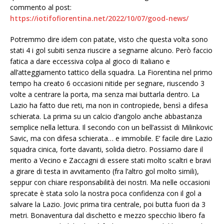
commento al post:
https://iotifofiorentina.net/2022/10/07/good-news/
Potremmo dire idem con patate, visto che questa volta sono
stati 4 i gol subiti senza riuscire a segnarne alcuno. Però faccio
fatica a dare eccessiva colpa al gioco di Italiano e
all’atteggiamento tattico della squadra. La Fiorentina nel primo
tempo ha creato 6 occasioni nitide per segnare, riuscendo 3
volte a centrare la porta, ma senza mai buttarla dentro. La
Lazio ha fatto due reti, ma non in contropiede, bensì a difesa
schierata. La prima su un calcio d’angolo anche abbastanza
semplice nella lettura. Il secondo con un bell’assist di Milinkovic
Savic, ma con difesa schierata… e immobile. E’ facile dire Lazio
squadra cinica, forte davanti, solida dietro. Possiamo dare il
merito a Vecino e Zaccagni di essere stati molto scaltri e bravi
a girare di testa in avvitamento (fra l’altro gol molto simili),
seppur con chiare responsabilità dei nostri. Ma nelle occasioni
sprecate è stata solo la nostra poca confidenza con il gol a
salvare la Lazio. Jovic prima tira centrale, poi butta fuori da 3
metri. Bonaventura dal dischetto e mezzo specchio libero fa