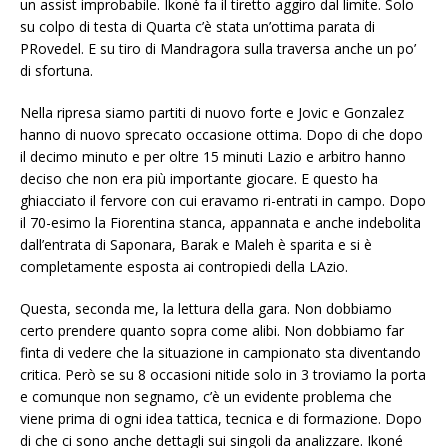
un assist improbabile. Ikoné fa il tiretto aggiro dal limite. Solo
su colpo di testa di Quarta c’è stata un’ottima parata di
PRovedel. E su tiro di Mandragora sulla traversa anche un po’
di sfortuna.
Nella ripresa siamo partiti di nuovo forte e Jovic e Gonzalez
hanno di nuovo sprecato occasione ottima. Dopo di che dopo
il decimo minuto e per oltre 15 minuti Lazio e arbitro hanno
deciso che non era più importante giocare. E questo ha
ghiacciato il fervore con cui eravamo ri-entrati in campo. Dopo
il 70-esimo la Fiorentina stanca, appannata e anche indebolita
dall’entrata di Saponara, Barak e Maleh è sparita e si è
completamente esposta ai contropiedi della LAzio.
Questa, seconda me, la lettura della gara. Non dobbiamo
certo prendere quanto sopra come alibi. Non dobbiamo far
finta di vedere che la situazione in campionato sta diventando
critica. Però se su 8 occasioni nitide solo in 3 troviamo la porta
e comunque non segnamo, c’è un evidente problema che
viene prima di ogni idea tattica, tecnica e di formazione. Dopo
di che ci sono anche dettagli sui singoli da analizzare. Ikoné