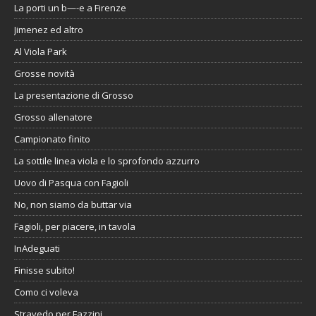
La porti un b—-e a Firenze
Jimenez ed altro
Al Viola Park
Grosse novità
La presentazione di Grosso
Grosso allenatore
Campionato finito
La sottile linea viola e lo sprofondo azzurro
Uovo di Pasqua con Fagioli
No, non siamo da buttar via
Fagioli, per piacere, in tavola
InAdeguati
Finisse subito!
Como ci voleva
Stravedo per Fazzini