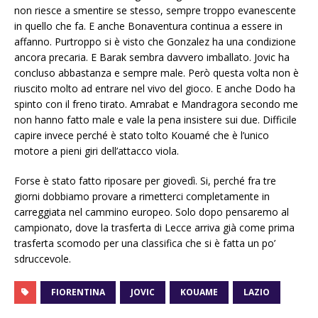
non riesce a smentire se stesso, sempre troppo evanescente
in quello che fa. E anche Bonaventura continua a essere in
affanno. Purtroppo si è visto che Gonzalez ha una condizione
ancora precaria. E Barak sembra davvero imballato. Jovic ha
concluso abbastanza e sempre male. Però questa volta non è
riuscito molto ad entrare nel vivo del gioco. E anche Dodo ha
spinto con il freno tirato. Amrabat e Mandragora secondo me
non hanno fatto male e vale la pena insistere sui due. Difficile
capire invece perché è stato tolto Kouamé che è l’unico
motore a pieni giri dell’attacco viola.
Forse è stato fatto riposare per giovedì. Si, perché fra tre
giorni dobbiamo provare a rimetterci completamente in
carreggiata nel cammino europeo. Solo dopo pensaremo al
campionato, dove la trasferta di Lecce arriva già come prima
trasferta scomodo per una classifica che si è fatta un po’
sdruccevole.
FIORENTINA
JOVIC
KOUAME
LAZIO