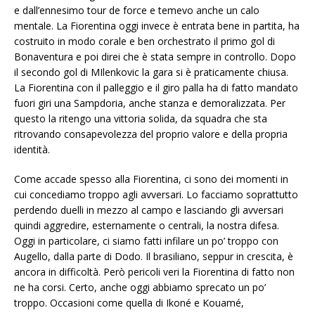
e dall’ennesimo tour de force e temevo anche un calo
mentale. La Fiorentina oggi invece è entrata bene in partita, ha
costruito in modo corale e ben orchestrato il primo gol di
Bonaventura e poi direi che è stata sempre in controllo. Dopo
il secondo gol di MIlenkovic la gara si è praticamente chiusa.
La Fiorentina con il palleggio e il giro palla ha di fatto mandato
fuori giri una Sampdoria, anche stanza e demoralizzata. Per
questo la ritengo una vittoria solida, da squadra che sta
ritrovando consapevolezza del proprio valore e della propria
identità.
Come accade spesso alla Fiorentina, ci sono dei momenti in
cui concediamo troppo agli avversari. Lo facciamo soprattutto
perdendo duelli in mezzo al campo e lasciando gli avversari
quindi aggredire, esternamente o centrali, la nostra difesa.
Oggi in particolare, ci siamo fatti infilare un po’ troppo con
Augello, dalla parte di Dodo. Il brasiliano, seppur in crescita, è
ancora in difficoltà. Però pericoli veri la Fiorentina di fatto non
ne ha corsi. Certo, anche oggi abbiamo sprecato un po’
troppo. Occasioni come quella di Ikoné e Kouamé,