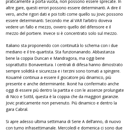
praticamente a porta vuota, non possono essere sprecate. In
altre gare, questi errori possono essere determinanti. A dire il
vero, anche rigori dati e poi tolti come quello su Jovic possono
essere determinanti. Secondo me al VAR l’arbitro doveva
vedere un fallo e mezzo, ovvero quello del difensore e il
mezzo del portiere. Invece si è concentrato solo sul mezzo.
Italiano sta proponendo con continuità lo schema con i due
mediano e il tre-quartista. Sta funzionanando. Abbastanza
bene la coppia Duncan e Mandragora, ma oggi bene
soprattutto Bonaventura. I centrali di difesa hanno dimostrato
sempre solidità e sicurezza e i terzini sono tornati a spingere.
Kouamé continua a essere il giocatore più dinamico, più
presente e anche determinante. Ikoné ha confermato anche
oggi di essere più dentro la partita e con le assenze prolungate
di Nico e Sottil, questa è la coppia che da maggiori garanzie.
Jovic praticamente non pervenuto. Più dinamico e dentro la
gara Cabral.
Si apre adesso ultima settimana di Serie A dell’anno, di nuovo
con turno infrasettimanale. Mercoledì e domenica ci sono due