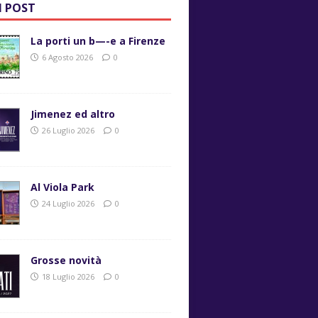
I POST
La porti un b—-e a Firenze
6 Agosto 2026
0
Jimenez ed altro
26 Luglio 2026
0
Al Viola Park
24 Luglio 2026
0
Grosse novità
18 Luglio 2026
0