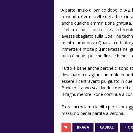
A parte l’inizio di panico dopo lo 0-2
tranquilla. Certe scelte dell’arbitro in
anche qualche amminizione gratuita,
L’arbitro che si sostituisce alla tec
avesse sbagliato sulla Goal line techn
mentre ammoniva Quarta, certi attegg
immettere molte più incertezze nei gi
tutto è bene quel che finisce bene … e
Tutto è bene anche perché ci sono stat
desdinato a ritagliarsi un ruolo impor
essere il centravanti più giusto in q
Brekalo stanno scaldando i motori e an
Biraghi, mentre Ikoné continua a con
E ora incrociamo le dita per il sortegg
massimo per la partita a Verona.
BRAGA
CABRAL
FIO