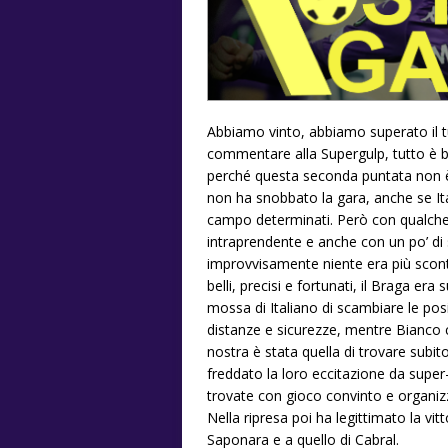
Abbiamo vinto, abbiamo superato il t
commentare alla Supergulp, tutto è be
perché questa seconda puntata non è 
non ha snobbato la gara, anche se Ita
campo determinati. Però con qualche
intraprendente e anche con un po’ di
improvvisamente niente era più scont
belli, precisi e fortunati, il Braga era
mossa di Italiano di scambiare le posi
distanze e sicurezze, mentre Bianco 
nostra è stata quella di trovare subit
freddato la loro eccitazione da super-r
trovate con gioco convinto e organizza
Nella ripresa poi ha legittimato la vit
Saponara e a quello di Cabral.