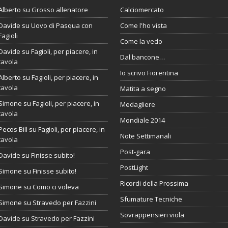
Alberto
su
Grosso allenatore
Calciomercato
Davide
su
Uovo di Pasqua con
Come l'ho vista
Fagioli
Come la vedo
Davide
su
Fagioli, per piacere, in
Dal bancone…
tavola
Io scrivo Fiorentina
Alberto
su
Fagioli, per piacere, in
tavola
Matita a segno
Simone
su
Fagioli, per piacere, in
Medagliere
tavola
Mondiale 2014
Pecos Bill
su
Fagioli, per piacere, in
Note Settimanali
tavola
Post-gara
Davide
su
Finisse subito!
PostLight
Simone
su
Finisse subito!
Ricordi della Prossima
Simone
su
Como ci voleva
Sfumature Tecniche
Simone
su
Stravedo per Fazzini
Sovrappensieri viola
Davide
su
Stravedo per Fazzini