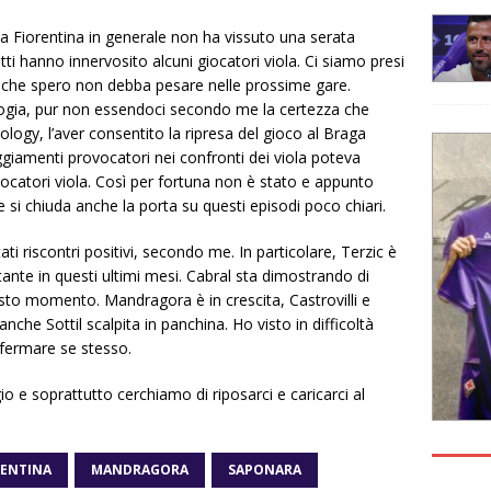
, la Fiorentina in generale non ha vissuto una serata
fatti hanno innervosito alcuni giocatori viola. Ci siamo presi
 che spero non debba pesare nelle prossime gare.
nologia, pur non essendoci secondo me la certezza che
ology, l’aver consentito la ripresa del gioco al Braga
iamenti provocatori nei confronti dei viola poteva
ocatori viola. Così per fortuna non è stato e appunto
 si chiuda anche la porta su questi episodi poco chiari.
i riscontri positivi, secondo me. In particolare, Terzic è
tante in questi ultimi mesi. Cabral sta dimostrando di
uesto momento. Mandragora è in crescita, Castrovilli e
che Sottil scalpita in panchina. Ho visto in difficoltà
fermare se stesso.
io e soprattutto cerchiamo di riposarci e caricarci al
RENTINA
MANDRAGORA
SAPONARA