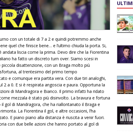
ULTIM
urno con un totale di 7 a 2 e quindi potremmo anche
ne quel che finisce bene… e l’ultimo chiuda la porta. Si,
andata liscia come la prima. Devo dire che la Fiorentina
liano ha fatto un discreto turn over. Siamo scesi in
 piccola disattenzione, con un Braga molto più
 sfortuna, al trentesimo del primo tempo
ato e comunque era partita vera. Con due tiri analoghi,
 sul 2 a 0. E si è respirata angoscia e paura. Opportuna la
zioni di Mandragora e Bianco. Il primo infatti ha ridato
come mezzala è stato più disinvolto. La bravura e fortuna
o il gol di Mandragora, che ha riallontanato il Braga e
imonta. La Fiorentina il gol, e altre occasioni, l’ha
to. E piano piano alla distanza è riuscita a venir fuori.
toria con due belle azioni che hanno portato al gol di