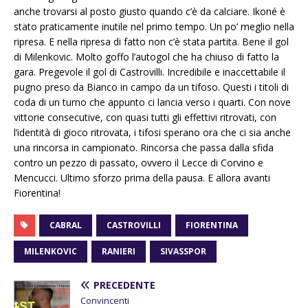
anche trovarsi al posto giusto quando c’è da calciare. Ikoné è
stato praticamente inutile nel primo tempo. Un po’ meglio nella
ripresa. E nella ripresa di fatto non c’è stata partita. Bene il gol
di Milenkovic. Molto goffo l’autogol che ha chiuso di fatto la
gara. Pregevole il gol di Castrovilli. Incredibile e inaccettabile il
pugno preso da Bianco in campo da un tifoso. Questi i titoli di
coda di un turno che appunto ci lancia verso i quarti. Con nove
vittorie consecutive, con quasi tutti gli effettivi ritrovati, con
l’identità di gioco ritrovata, i tifosi sperano ora che ci sia anche
una rincorsa in campionato. Rincorsa che passa dalla sfida
contro un pezzo di passato, ovvero il Lecce di Corvino e
Mencucci. Ultimo sforzo prima della pausa. E allora avanti
Fiorentina!
CABRAL
CASTROVILLI
FIORENTINA
MILENKOVIC
RANIERI
SIVASSPOR
PRECEDENTE
Convincenti