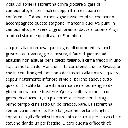
viola. Ad aprile la Fiorentina dovrà giocare 5 gare di
campionato, le semifinali di coppa Italia e i quarti di
conference. E dopo le montagne russe emotive che hanno
accompagnato questa stagione, mancano quei 4/5 punti in
campionato, per avere oggi un bilancio davvero buono. A ogni
modo ci siamo e quindi avanti Fiorentina.
Un po’ Italiano temeva questa gara di ritorno ed era anche
giusto così. Il vantaggio di misura, il fatto di giocare ad
altitudini non abituali per il calcio italiano, il clima freddo in uno
stadio molto caldo. E anche certe caratteristiche del Sivasspor
che in certi frangenti possono dar fastidio alla nostra squadra,
seppur nettamente inferiore ai viola. Italiano sapeva tutto
questo. Di solito la Fiorentina si muove nel pomeriggio del
giorno prima per le trasferte. Questa volta si è mossa un
giorno di anticipo. E, un po’ come successo con il Braga, il
primo tempo ci ha fatto un pò preoccupare. La Fiorentina
sembrava in controllo. Però la gestione dei lanci lunghi e
soprattutto gli affondi sul nostro lato destro si percepiva che ci
stavano dando un po’ fastidio. Dietro questa difficoltà c’è