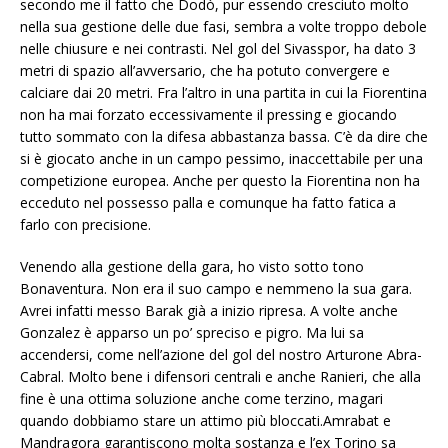
secondo me il fatto che Dodò, pur essendo cresciuto molto
nella sua gestione delle due fasi, sembra a volte troppo debole
nelle chiusure e nei contrasti. Nel gol del Sivasspor, ha dato 3
metri di spazio all’avversario, che ha potuto convergere e
calciare dai 20 metri. Fra l’altro in una partita in cui la Fiorentina
non ha mai forzato eccessivamente il pressing e giocando
tutto sommato con la difesa abbastanza bassa. C’è da dire che
si è giocato anche in un campo pessimo, inaccettabile per una
competizione europea. Anche per questo la Fiorentina non ha
ecceduto nel possesso palla e comunque ha fatto fatica a
farlo con precisione.
Venendo alla gestione della gara, ho visto sotto tono
Bonaventura. Non era il suo campo e nemmeno la sua gara.
Avrei infatti messo Barak già a inizio ripresa. A volte anche
Gonzalez è apparso un po’ spreciso e pigro. Ma lui sa
accendersi, come nell’azione del gol del nostro Arturone Abra-
Cabral. Molto bene i difensori centrali e anche Ranieri, che alla
fine è una ottima soluzione anche come terzino, magari
quando dobbiamo stare un attimo più bloccati.Amrabat e
Mandragora garantiscono molta sostanza e l’ex Torino sa