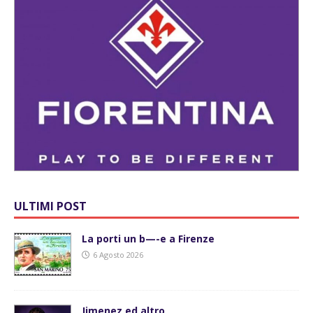
ULTIMI POST
La porti un b—-e a Firenze
6 Agosto 2026
Jimenez ed altro