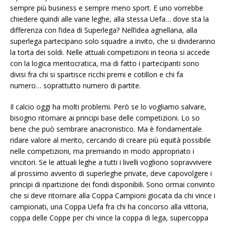
sempre più business e sempre meno sport. E uno vorrebbe
chiedere quindi alle varie leghe, alla stessa Uefa… dove sta la
differenza con l’idea di Superlega? Nell’idea agnellana, alla
superlega partecipano solo squadre a invito, che si divideranno
la torta dei soldi. Nelle attuali competizioni in teoria si accede
con la logica meritocratica, ma di fatto i partecipanti sono
divisi fra chi si spartisce ricchi premi e cotillon e chi fa
numero… soprattutto numero di partite.
Il calcio oggi ha molti problemi. Però se lo vogliamo salvare,
bisogno ritornare ai principi base delle competizioni. Lo so
bene che può sembrare anacronistico. Ma è fondamentale
ridare valore al merito, cercando di creare più equità possibile
nelle competizioni, ma premiando in modo appropriato i
vincitori. Se le attuali leghe a tutti i livelli vogliono sopravvivere
al prossimo avvento di superleghe private, deve capovolgere i
principi di ripartizione dei fondi disponibili. Sono ormai convinto
che si deve ritornare alla Coppa Campioni giocata da chi vince i
campionati, una Coppa Uefa fra chi ha concorso alla vittoria,
coppa delle Coppe per chi vince la coppa di lega, supercoppa