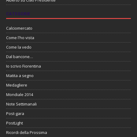
Alberto
su
Ciao Presidente
CATEGORIE
Calciomercato
Come l'ho vista
Come la vedo
Dal bancone…
Io scrivo Fiorentina
Matita a segno
Medagliere
Mondiale 2014
Note Settimanali
Post-gara
PostLight
Ricordi della Prossima