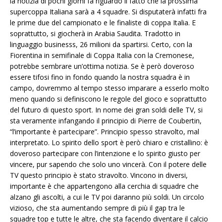
la notizia di pochi giorni fa riguardo il fatto che la prossima
supercoppa Italiana sarà a 4 squadre. Si disputaterà infatti fra
le prime due del campionato e le finaliste di coppa Italia. E
soprattutto, si giocherà in Arabia Saudita. Tradotto in
linguaggio businesss, 26 milioni da spartirsi. Certo, con la
Fiorentina in semifinale di Coppa Italia con la Cremonese,
potrebbe sembrare un’ottima notizia. Se è però doveroso
essere tifosi fino in fondo quando la nostra squadra è in
campo, dovremmo al tempo stesso imparare a esserlo molto
meno quando si definiscono le regole del gioco e soprattutto
del futuro di questo sport. In nome dei gran soldi delle TV, si
sta veramente infangando il principio di Pierre de Coubertin,
“l’importante è partecipare”. Principio spesso stravolto, mal
interpretato. Lo spirito dello sport è però chiaro e cristallino: è
doveroso partecipare con l’intenzione e lo spirito giusto per
vincere, pur sapendo che solo uno vincerà. Con il potere delle
TV questo principio è stato stravolto. Vincono in diversi,
importante è che appartengono alla cerchia di squadre che
alzano gli ascolti, a cui le TV poi daranno più soldi. Un circolo
vizioso, che sta aumentando sempre di più il gap tra le
squadre top e tutte le altre, che sta facendo diventare il calcio