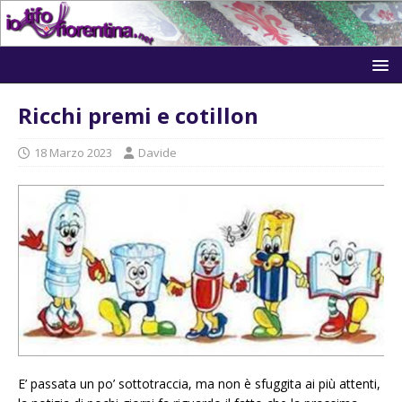
Ricchi premi e cotillon
18 Marzo 2023
Davide
E’ passata un po’ sottotraccia, ma non è sfuggita ai più attenti,