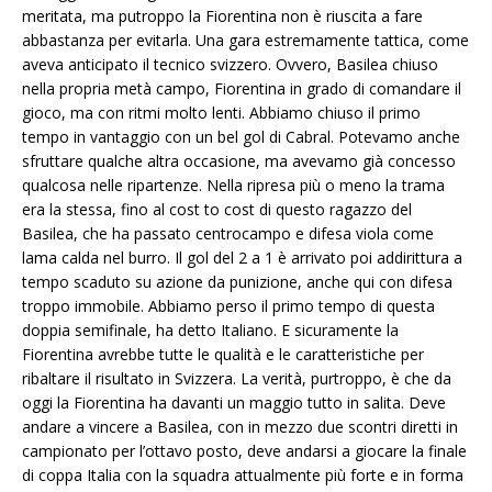
meritata, ma putroppo la Fiorentina non è riuscita a fare
abbastanza per evitarla. Una gara estremamente tattica, come
aveva anticipato il tecnico svizzero. Ovvero, Basilea chiuso
nella propria metà campo, Fiorentina in grado di comandare il
gioco, ma con ritmi molto lenti. Abbiamo chiuso il primo
tempo in vantaggio con un bel gol di Cabral. Potevamo anche
sfruttare qualche altra occasione, ma avevamo già concesso
qualcosa nelle ripartenze. Nella ripresa più o meno la trama
era la stessa, fino al cost to cost di questo ragazzo del
Basilea, che ha passato centrocampo e difesa viola come
lama calda nel burro. Il gol del 2 a 1 è arrivato poi addirittura a
tempo scaduto su azione da punizione, anche qui con difesa
troppo immobile. Abbiamo perso il primo tempo di questa
doppia semifinale, ha detto Italiano. E sicuramente la
Fiorentina avrebbe tutte le qualità e le caratteristiche per
ribaltare il risultato in Svizzera. La verità, purtroppo, è che da
oggi la Fiorentina ha davanti un maggio tutto in salita. Deve
andare a vincere a Basilea, con in mezzo due scontri diretti in
campionato per l’ottavo posto, deve andarsi a giocare la finale
di coppa Italia con la squadra attualmente più forte e in forma