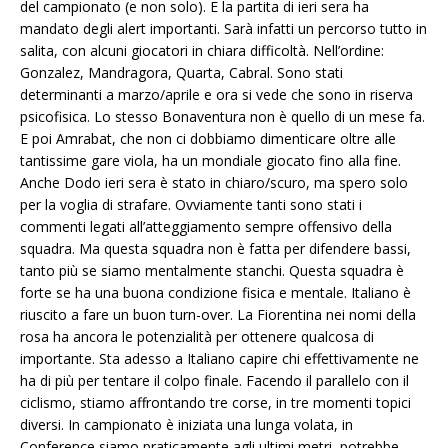
del campionato (e non solo). E la partita di ieri sera ha
mandato degli alert importanti. Sarà infatti un percorso tutto in
salita, con alcuni giocatori in chiara difficoltà. Nell’ordine:
Gonzalez, Mandragora, Quarta, Cabral. Sono stati
determinanti a marzo/aprile e ora si vede che sono in riserva
psicofisica. Lo stesso Bonaventura non è quello di un mese fa.
E poi Amrabat, che non ci dobbiamo dimenticare oltre alle
tantissime gare viola, ha un mondiale giocato fino alla fine.
Anche Dodo ieri sera è stato in chiaro/scuro, ma spero solo
per la voglia di strafare. Ovviamente tanti sono stati i
commenti legati all’atteggiamento sempre offensivo della
squadra. Ma questa squadra non è fatta per difendere bassi,
tanto più se siamo mentalmente stanchi. Questa squadra è
forte se ha una buona condizione fisica e mentale. Italiano è
riuscito a fare un buon turn-over. La Fiorentina nei nomi della
rosa ha ancora le potenzialità per ottenere qualcosa di
importante. Sta adesso a Italiano capire chi effettivamente ne
ha di più per tentare il colpo finale. Facendo il parallelo con il
ciclismo, stiamo affrontando tre corse, in tre momenti topici
diversi. In campionato è iniziata una lunga volata, in
Conference siamo praticamente agli ultimi metri, potrebbe