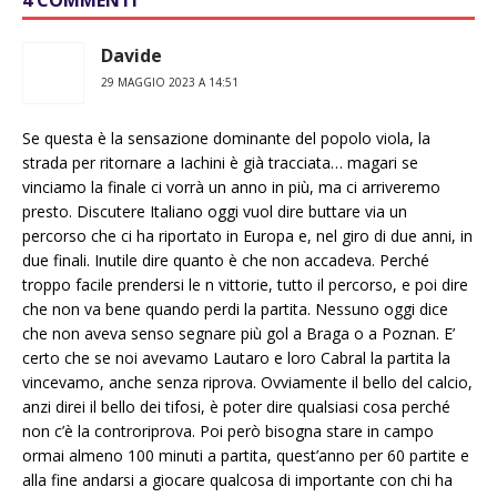
4 COMMENTI
Davide
29 MAGGIO 2023 A 14:51
Se questa è la sensazione dominante del popolo viola, la
strada per ritornare a Iachini è già tracciata… magari se
vinciamo la finale ci vorrà un anno in più, ma ci arriveremo
presto. Discutere Italiano oggi vuol dire buttare via un
percorso che ci ha riportato in Europa e, nel giro di due anni, in
due finali. Inutile dire quanto è che non accadeva. Perché
troppo facile prendersi le n vittorie, tutto il percorso, e poi dire
che non va bene quando perdi la partita. Nessuno oggi dice
che non aveva senso segnare più gol a Braga o a Poznan. E’
certo che se noi avevamo Lautaro e loro Cabral la partita la
vincevamo, anche senza riprova. Ovviamente il bello del calcio,
anzi direi il bello dei tifosi, è poter dire qualsiasi cosa perché
non c’è la controriprova. Poi però bisogna stare in campo
ormai almeno 100 minuti a partita, quest’anno per 60 partite e
alla fine andarsi a giocare qualcosa di importante con chi ha