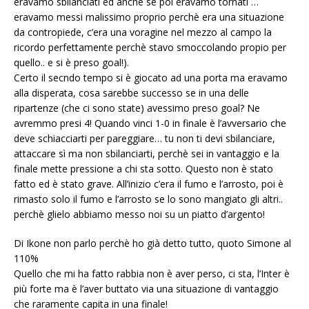
eravamo sbilanciati ed anche se poi eravamo tornati …
eravamo messi malissimo proprio perchè era una situazione
da contropiede, c’era una voragine nel mezzo al campo la
ricordo perfettamente perchè stavo smoccolando propio per
quello.. e si è preso goal!).
Certo il secndo tempo si è giocato ad una porta ma eravamo
alla disperata, cosa sarebbe successo se in una delle
ripartenze (che ci sono state) avessimo preso goal? Ne
avremmo presi 4! Quando vinci 1-0 in finale è l’avversario che
deve schiacciarti per pareggiare… tu non ti devi sbilanciare,
attaccare sì ma non sbilanciarti, perchè sei in vantaggio e la
finale mette pressione a chi sta sotto. Questo non è stato
fatto ed è stato grave. All’inizio c’era il fumo e l’arrosto, poi è
rimasto solo il fumo e l’arrosto se lo sono mangiato gli altri..
perchè glielo abbiamo messo noi su un piatto d’argento!
Di Ikone non parlo perchè ho già detto tutto, quoto Simone al
110%
Quello che mi ha fatto rabbia non è aver perso, ci sta, l’Inter è
più forte ma è l’aver buttato via una situazione di vantaggio
che raramente capita in una finale!