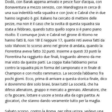
Dodò, con Barak appena arrivato e pesce fuor d’acqua, con
Bonaventura a mezzo servizio, con Mandragora in cerca di
una sua indentità nella squadra e con Jovic e Cabral che in due
hanno segnato 6 gol. Italiano ha cercato di mettere delle
pezze, ma non è il caso che la svolta di questa squadra sia
stata a febbraio, quando tutto quello sopra si è piano piano
risolto. E comunque Jovic e Cabral nel girone di ritorno ne
hanno fatti 8, non 18! E neppure 17, quante reti aveva fatti da
solo Vlahovic lo scorso anno nel girone di andata, quando la
Fiorentina aveva fatto 32 punti. Insieme a questi 33 punti la
Fiorentina ha raggiunto due finali, traguardo almeno da me
mai visto da queste parti. La coppa Italia l’abbiamo persa
contro la squadra più in forma del campionato e in finale di
Champion e con molto rammarico. La seconda l’abbiamo fra
pochi giorni. Ecco, prima di arrivare a questa storica finale, dico
e dovremmo dire solo bravi, bravi tutti! La società, che ha
difeso allenatore, gruppo e mercato a gennaio. Allenatore, che
ci fa giocare, lottare e uscire a testa alta da ogni partita. Ai
giocatori, che stanno dando veramente tutto per la maglia.
Sabato scorso, contro la Roma, per oltre un’ora, vedevo una