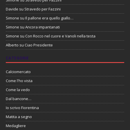
Simone
su
Stravedo per Fazzini
Davide
su
Stravedo per Fazzini
Simone
su
Il pallone era quello giallo…
Simone
su
Ancora impantanati
Simone
su
Con Rocco nel cuore e Vanoli nella testa
Alberto
su
Ciao Presidente
CATEGORIE
Calciomercato
Come l'ho vista
Come la vedo
Dal bancone…
Io scrivo Fiorentina
Matita a segno
Medagliere