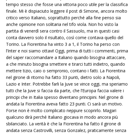
tempo stesso che fosse una vittoria poco utile per la classifica
finale. Mi è dispiaciuto leggere il post di Simone, ancora molto
critico verso Italiano, soprattutto perché alla fine penso sia
anche opinione non solitaria nel tifo viola. Non ho visto la
partita di venerdì sera contro il Sassuolo, ma in questi casi
conta davvero solo il risultato, così come contava quello del
Torino. La Fiorentina ha vinto 3 a 1, il Torino ha perso con
l’Inter e noi siamo ottavi! Oggi, prima di tutti i commenti, prima
del saper raccomandare a Italiano quando bisogna attaccare,
a che minuto bisogna smettere e tirarci tutti indietro, quando
mettere tizio, caio o sempronio, contano i fatti. La Fiorentina
nel girone di ritorno ha fatto 33 punti, dietro solo a Napoli,
Lazio e Inter. Potrebbe farli la Juve se vince oggi, ma speriamo
tutti che la Juve si faccia da parte, che l’Europa faccia valere i
principi che in Italia spesso diventano principini. Nel girone di
andata la Fiorentina aveva fatto 23 punti. Ci sarà un motivo.
Forse non è molto complicato neppure scoprirlo. Magari
qualcuno dirà perché Italiano giocava in modo ancora più
sbilanciato. La verità è che la Fiorentina ha fatto il girone di
andata senza Castrovilli, senza Gonzalez, praticamente senza