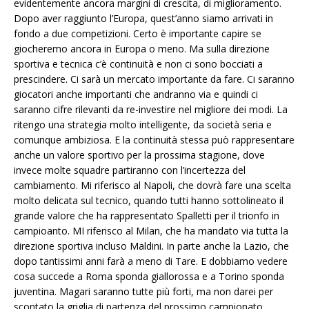
evidentemente ancora margini di crescita, di miglioramento.
Dopo aver raggiunto l’Europa, quest’anno siamo arrivati in
fondo a due competizioni. Certo è importante capire se
giocheremo ancora in Europa o meno. Ma sulla direzione
sportiva e tecnica c’è continuità e non ci sono bocciati a
prescindere. Ci sarà un mercato importante da fare. Ci saranno
giocatori anche importanti che andranno via e quindi ci
saranno cifre rilevanti da re-investire nel migliore dei modi. La
ritengo una strategia molto intelligente, da società seria e
comunque ambiziosa. E la continuità stessa può rappresentare
anche un valore sportivo per la prossima stagione, dove
invece molte squadre partiranno con l’incertezza del
cambiamento. Mi riferisco al Napoli, che dovrà fare una scelta
molto delicata sul tecnico, quando tutti hanno sottolineato il
grande valore che ha rappresentato Spalletti per il trionfo in
campioanto. MI riferisco al Milan, che ha mandato via tutta la
direzione sportiva incluso Maldini. In parte anche la Lazio, che
dopo tantissimi anni farà a meno di Tare. E dobbiamo vedere
cosa succede a Roma sponda giallorossa e a Torino sponda
juventina. Magari saranno tutte più forti, ma non darei per
scontato la griglia di partenza del prossimo campionato.