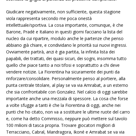
Giudicare negativamente, non sufficiente, questa stagione
viola rappresenta secondo me poca onestà
intellettuale/sportiva. La cosa importante, comunque, è che
Barone, Pradé e Italiano in questi giorni facciano la lista del
nucleo da cui ripartire, modulo anche le partenze che penso
abbiano già chiare, e condividano le priorità sui nuovi ingressi.
Ovviamente partirà, anzi è gia partita, la infinita lista dei
papabili, dei trattati, dei quasi sicuri, dei sogni, insomma tutto
quello che piace tanto a noi tifosi e soprattutto a chi deve
vendere notizie. La Fiorentina ha sicuramente dei punti da
rinforzare/consolidare. Personalmente penso al portiere, alla
punta centrale titolare, al play se va via Amrabat, a un esterno
che sia confrontabile con Gonzalez. Nel calcio di oggi sarebbe
importante anche una mezzala di spessore. La cosa che forse
a volte sfugge a tanti è che la Fiorentina di oggi, anche nei
punti che ho citato, non va a sostituire le ultime ruote del carro
e, come ha detto Commisso, neppure può mettere sul tavolo
100 milioni di tasca propria. Trovare giocatori migliori di
Terracciano, Cabral, Mandragora, Ikoné e Amrabat se va via