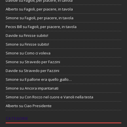
Davide
su
Fagioli, per piacere, in tavola
Alberto
su
Fagioli, per piacere, in tavola
Simone
su
Fagioli, per piacere, in tavola
Pecos Bill
su
Fagioli, per piacere, in tavola
Davide
su
Finisse subito!
Simone
su
Finisse subito!
Simone
su
Como ci voleva
Simone
su
Stravedo per Fazzini
Davide
su
Stravedo per Fazzini
Simone
su
Il pallone era quello giallo…
Simone
su
Ancora impantanati
Simone
su
Con Rocco nel cuore e Vanoli nella testa
Alberto
su
Ciao Presidente
CATEGORIE