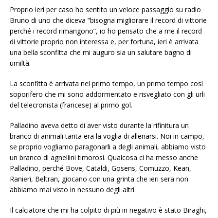
Proprio ieri per caso ho sentito un veloce passaggio su radio
Bruno di uno che diceva “bisogna migliorare il record di vittorie
perché i record rimangono”, io ho pensato che a me il record
di vittorie proprio non interessa e, per fortuna, ieri è arrivata
una bella sconfitta che mi auguro sia un salutare bagno di
umiltà.
La sconfitta è arrivata nel primo tempo, un primo tempo così
soporifero che mi sono addormentato e risvegliato con gli urli
del telecronista (francese) al primo gol.
Palladino aveva detto di aver visto durante la rifinitura un
branco di animali tanta era la voglia di allenarsi. Noi in campo,
se proprio vogliamo paragonarli a degli animali, abbiamo visto
un branco di agnellini timorosi. Qualcosa ci ha messo anche
Palladino, perché Bove, Cataldi, Gosens, Comuzzo, Kean,
Ranieri, Beltran, giocano con una grinta che ieri sera non
abbiamo mai visto in nessuno degli altri.
Il calciatore che mi ha colpito di più in negativo è stato Biraghi,