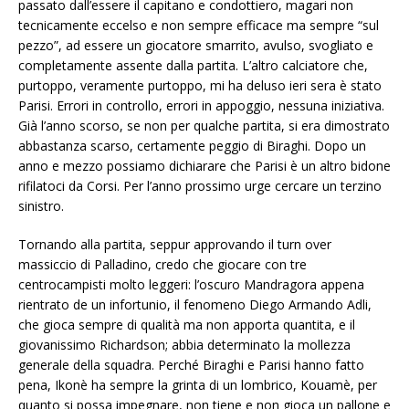
passato dall’essere il capitano e condottiero, magari non
tecnicamente eccelso e non sempre efficace ma sempre “sul
pezzo”, ad essere un giocatore smarrito, avulso, svogliato e
completamente assente dalla partita. L’altro calciatore che,
purtoppo, veramente purtoppo, mi ha deluso ieri sera è stato
Parisi. Errori in controllo, errori in appoggio, nessuna iniziativa.
Già l’anno scorso, se non per qualche partita, si era dimostrato
abbastanza scarso, certamente peggio di Biraghi. Dopo un
anno e mezzo possiamo dichiarare che Parisi è un altro bidone
rifilatoci da Corsi. Per l’anno prossimo urge cercare un terzino
sinistro.
Tornando alla partita, seppur approvando il turn over
massiccio di Palladino, credo che giocare con tre
centrocampisti molto leggeri: l’oscuro Mandragora appena
rientrato de un infortunio, il fenomeno Diego Armando Adli,
che gioca sempre di qualità ma non apporta quantita, e il
giovanissimo Richardson; abbia determinato la mollezza
generale della squadra. Perché Biraghi e Parisi hanno fatto
pena, Ikonè ha sempre la grinta di un lombrico, Kouamè, per
quanto si possa impegnare, non tiene e non gioca un pallone e