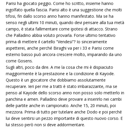
Parisi ha giocato peggio. Come ho scritto, insieme hanno
ingolfato quella fascia. Parisi alto è una suggestione che molti
tifosi, fin dallo scorso anno hanno manifestato. Ma se ha
senso negli ultimi 10 minuti, quando devi pensare alla tua metà
campo, è stata fallimentare come ipotesi di attacco. Strano
che Palladino abbia voluto provarla. Forse ultimo tentativo
prima di mettere il cartello “Vendesi”? Io sinceramente
aspetterei, anche perché Biraghi va per i 33 e Parisi come
esterno basso può ancora crescere molto, imparando da uno
come Gosens.
Sugli altri, poco da dire. A me la cosa che mi è dispiaciuto
maggiormente è la prestazione e la condizione di Kayode.
Questo è un giocatore che dobbiamo assolutamente
recuperare. Ieri per me a tratti è stato imbarazzante, ma se
penso al Kayode dello scorso anno non posso solo metterlo in
panchina e amen. Palladino deve provare a inserirlo nei cambi
delle partite anche in campionato. Anche 15, 20 minuti, poi
mezzora. Prima di tutto per tutelare anche Dodo e poi perché
lui deve sentirsi un pezzo importante di questo nuovo corso. E
lui stesso però non si deve addormentare.