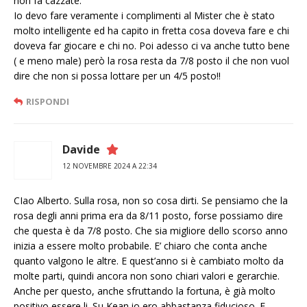
non fa cazzate.
Io devo fare veramente i complimenti al Mister che è stato
molto intelligente ed ha capito in fretta cosa doveva fare e chi
doveva far giocare e chi no. Poi adesso ci va anche tutto bene
( e meno male) però la rosa resta da 7/8 posto il che non vuol
dire che non si possa lottare per un 4/5 posto!!
RISPONDI
Davide
12 NOVEMBRE 2024 A 22:34
CIao Alberto. Sulla rosa, non so cosa dirti. Se pensiamo che la
rosa degli anni prima era da 8/11 posto, forse possiamo dire
che questa è da 7/8 posto. Che sia migliore dello scorso anno
inizia a essere molto probabile. E’ chiaro che conta anche
quanto valgono le altre. E quest’anno si è cambiato molto da
molte parti, quindi ancora non sono chiari valori e gerarchie.
Anche per questo, anche sfruttando la fortuna, è già molto
positivo essere li. Su Kean io ero abbastanza fiducioso. E