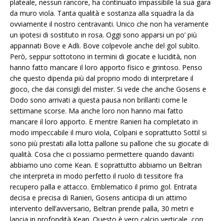
plateale, nessun rancore, ha continuato impassibile la sua gara
da muro viola. Tanta qualità e sostanza alla squadra la da
ovviamente il nostro centravanti. Unico che non ha veramente
un ipotesi di sostituto in rosa. Oggi sono apparsi un po’ più
appannati Bove e Adli. Bove colpevole anche del gol subìto.
Però, seppur sottotono in termini di giocate e lucidità, non
hanno fatto mancare il loro apporto fisico e grintoso. Penso
che questo dipenda più dal proprio modo di interpretare il
gioco, che dai consigli del mister. Si vede che anche Gosens e
Dodo sono arrivati a questa pausa non brillanti come le
settimane scorse. Ma anche loro non hanno mai fatto
mancare il loro apporto. E mentre Ranieri ha completato in
modo impeccabile il muro viola, Colpani e soprattutto Sottil si
sono più prestati alla lotta pallone su pallone che su giocate di
qualità. Cosa che ci possiamo permettere quando davanti
abbiamo uno come Kean. E soprattutto abbiamo un Beltran
che interpreta in modo perfetto il ruolo di tessitore fra
recupero palla e attacco. Emblematico il primo gol. Entrata
decisa e precisa di Ranieri, Gosens anticipa di un attimo
intervento dell’avversario, Beltran prende palla, 30 metri e
lancia in profondità Kean. Questo è vero calcio verticale, con