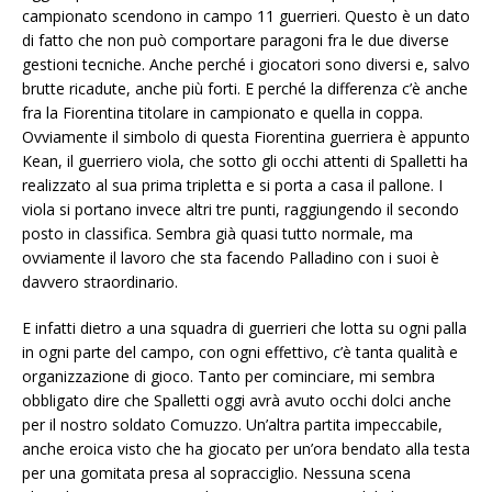
campionato scendono in campo 11 guerrieri. Questo è un dato
di fatto che non può comportare paragoni fra le due diverse
gestioni tecniche. Anche perché i giocatori sono diversi e, salvo
brutte ricadute, anche più forti. E perché la differenza c’è anche
fra la Fiorentina titolare in campionato e quella in coppa.
Ovviamente il simbolo di questa Fiorentina guerriera è appunto
Kean, il guerriero viola, che sotto gli occhi attenti di Spalletti ha
realizzato al sua prima tripletta e si porta a casa il pallone. I
viola si portano invece altri tre punti, raggiungendo il secondo
posto in classifica. Sembra già quasi tutto normale, ma
ovviamente il lavoro che sta facendo Palladino con i suoi è
davvero straordinario.
E infatti dietro a una squadra di guerrieri che lotta su ogni palla
in ogni parte del campo, con ogni effettivo, c’è tanta qualità e
organizzazione di gioco. Tanto per cominciare, mi sembra
obbligato dire che Spalletti oggi avrà avuto occhi dolci anche
per il nostro soldato Comuzzo. Un’altra partita impeccabile,
anche eroica visto che ha giocato per un’ora bendato alla testa
per una gomitata presa al sopracciglio. Nessuna scena