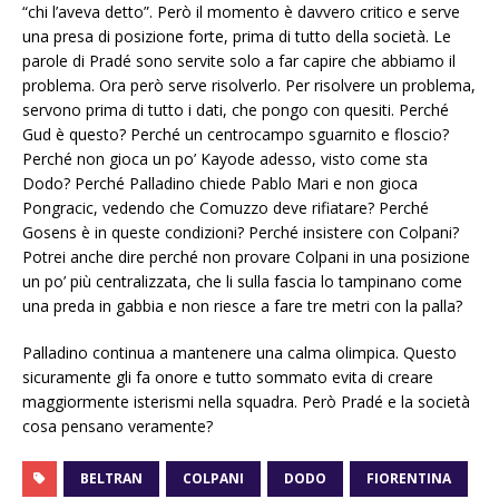
“chi l’aveva detto”. Però il momento è davvero critico e serve
una presa di posizione forte, prima di tutto della società. Le
parole di Pradé sono servite solo a far capire che abbiamo il
problema. Ora però serve risolverlo. Per risolvere un problema,
servono prima di tutto i dati, che pongo con quesiti. Perché
Gud è questo? Perché un centrocampo sguarnito e floscio?
Perché non gioca un po’ Kayode adesso, visto come sta
Dodo? Perché Palladino chiede Pablo Mari e non gioca
Pongracic, vedendo che Comuzzo deve rifiatare? Perché
Gosens è in queste condizioni? Perché insistere con Colpani?
Potrei anche dire perché non provare Colpani in una posizione
un po’ più centralizzata, che li sulla fascia lo tampinano come
una preda in gabbia e non riesce a fare tre metri con la palla?
Palladino continua a mantenere una calma olimpica. Questo
sicuramente gli fa onore e tutto sommato evita di creare
maggiormente isterismi nella squadra. Però Pradé e la società
cosa pensano veramente?
BELTRAN
COLPANI
DODO
FIORENTINA