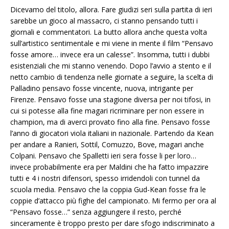
Dicevamo del titolo, allora. Fare giudizi seri sulla partita di ieri
sarebbe un gioco al massacro, ci stanno pensando tutti i
giornali e commentatori. La butto allora anche questa volta
sull’artistico sentimentale e mi viene in mente il film “Pensavo
fosse amore… invece era un calesse”. Insomma, tutti i dubbi
esistenziali che mi stanno venendo. Dopo l’avvio a stento e il
netto cambio di tendenza nelle giornate a seguire, la scelta di
Palladino pensavo fosse vincente, nuova, intrigante per
Firenze. Pensavo fosse una stagione diversa per noi tifosi, in
cui si potesse alla fine magari ricriminare per non essere in
champion, ma di averci provato fino alla fine. Pensavo fosse
l’anno di giocatori viola italiani in nazionale. Partendo da Kean
per andare a Ranieri, Sottil, Comuzzo, Bove, magari anche
Colpani. Pensavo che Spalletti ieri sera fosse li per loro…
invece probabilmente era per Maldini che ha fatto impazzire
tutti e 4 i nostri difensori, spesso irridendoli con tunnel da
scuola media. Pensavo che la coppia Gud-Kean fosse fra le
coppie d’attacco più fighe del campionato. Mi fermo per ora al
“Pensavo fosse…” senza aggiungere il resto, perché
sinceramente è troppo presto per dare sfogo indiscriminato a