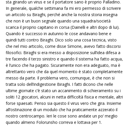
sta girando un virus e se il portatore sano è proprio Palladino.
In generale, qualche settimana fa mi ero permesso di scrivere
un articolo su Biraghi, perché anche la nostra storia insegna
che non è un buon segnale quando una squadra/società
scarica il proprio capitano in corsa (Dainelli e altri dopo di lui).
Quando è successo in autunno le cose andavano bene e
quindi tutti contro Biraghi. Dico solo una cosa tecnica, visto
che nel mio articolo, come disse Simone, avevo fatto discorsi
filosofici. Biraghi si era messo a disposizione sull’idea difesa a
tre facendo il terzo sinistro e quando il sistema ha fatto acqua,
è l’unico che ha pagato. Sicuramente non era adeguato, ma è
altrettanto vero che da quel momento è stato completamente
messo da parte. Il problema vero, comunque, è che non si
tratta solo dell’indigestione Biraghi. I fatti dicono che nelle
ultime giornate c’è stato un accanimento di schieramento su i
soliti 12 giocatori, alcuni in netta difficoltà fisica e mentale, altri
forse spaesati. Penso sia questo il virus vero che gira. Insieme
all’ostinazione di un modulo che ha praticamente azzerato il
nostro centrocampo. Ieri le cose sono andate un po’ meglio
quando almeno Folorunsho correva e lottava per 1.