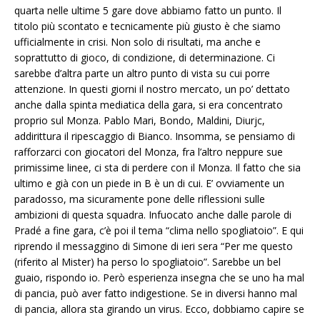
quarta nelle ultime 5 gare dove abbiamo fatto un punto. Il
titolo più scontato e tecnicamente più giusto è che siamo
ufficialmente in crisi. Non solo di risultati, ma anche e
soprattutto di gioco, di condizione, di determinazione. Ci
sarebbe d’altra parte un altro punto di vista su cui porre
attenzione. In questi giorni il nostro mercato, un po’ dettato
anche dalla spinta mediatica della gara, si era concentrato
proprio sul Monza. Pablo Mari, Bondo, Maldini, Diurjc,
addirittura il ripescaggio di Bianco. Insomma, se pensiamo di
rafforzarci con giocatori del Monza, fra l’altro neppure sue
primissime linee, ci sta di perdere con il Monza. Il fatto che sia
ultimo e già con un piede in B è un di cui. E’ ovviamente un
paradosso, ma sicuramente pone delle riflessioni sulle
ambizioni di questa squadra. Infuocato anche dalle parole di
Pradé a fine gara, c’è poi il tema “clima nello spogliatoio”. E qui
riprendo il messaggino di Simone di ieri sera “Per me questo
(riferito al Mister) ha perso lo spogliatoio”. Sarebbe un bel
guaio, rispondo io. Però esperienza insegna che se uno ha mal
di pancia, può aver fatto indigestione. Se in diversi hanno mal
di pancia, allora sta girando un virus. Ecco, dobbiamo capire se