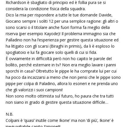
Richardson è sbagliato di principio ed è follia pura se si
considera la condizione fisica della squadra.
Dico la mia per rispondere a tutte le tue domande Davide,
Giocano sempre i soliti 12 per una semplice ragione: gli altri o
sono scarsi o il titolare anche fuori forma fa meglio della
riserva (per esempio Kayode)! Il problema immagino sia che
Palladino non ha l’esperienza per gestire questa situazione ed
ha litigato con gli scarsi (Biraghi in primis), da li è esploso lo
spogliatoio e lui fa giocare solo quelli di cui si fida.
È ovviamente in difficoltà però non ho capito le parole del
bollito, perché esternare in tv? Non era meglio lavare i panni
sporchi in casa? Oltretutto le pippe le ha comprate lui per cui
ha poco da incazzarsi a meno che non pensi che le pippe sono
pippe per colpa di Paladino, allora lo esoneri e ne prenda uno
che gli valorizzi i suoi campioni!
Non sono molto ottimista sul futuro, ho paura che tra tutti
non siano in grado di gestire questa situazione difficile…
N.B.
Colpani è ‘quasi’ inutile come Ikone’ ma non ‘di più’, Ikone’ è
ineguagliabile capito Simone!!!