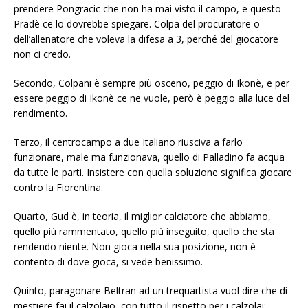
prendere Pongracic che non ha mai visto il campo, e questo
Pradè ce lo dovrebbe spiegare. Colpa del procuratore o
dell’allenatore che voleva la difesa a 3, perché del giocatore
non ci credo.
Secondo, Colpani è sempre più osceno, peggio di Ikonè, e per
essere peggio di Ikonè ce ne vuole, però è peggio alla luce del
rendimento.
Terzo, il centrocampo a due Italiano riusciva a farlo
funzionare, male ma funzionava, quello di Palladino fa acqua
da tutte le parti. Insistere con quella soluzione significa giocare
contro la Fiorentina.
Quarto, Gud è, in teoria, il miglior calciatore che abbiamo,
quello più rammentato, quello più inseguito, quello che sta
rendendo niente. Non gioca nella sua posizione, non è
contento di dove gioca, si vede benissimo.
Quinto, paragonare Beltran ad un trequartista vuol dire che di
mestiere fai il calzolaio, con tutto il rispetto per i calzolai;