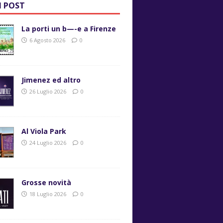
I POST
La porti un b—-e a Firenze
6 Agosto 2026
0
Jimenez ed altro
26 Luglio 2026
0
Al Viola Park
24 Luglio 2026
0
Grosse novità
18 Luglio 2026
0