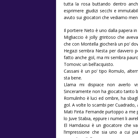
tutta la rosa buttando dentro anc
esprimere giudizi secchi e immutabili
avuto sui giocatori che vediamo me
Il portiere Neto è uno dalla papera i
Migliaccio è jolly grintoso che avev
che con Montella giocherà un po’ dovu
Hegazi sembra Nesta per davvero per 
fatto anche gol, ma mi sembra paur
Tomovic un bell’acquisto.
Cassani è un po’ tipo Romulo, altern
sta bene.
Llama mi dispiace non averlo vi
Sinceramente non ha giocato tanto b
Romulinho è luci ed ombre, ha sbagl
gol. A volte lo scambi per Cuadrado, 
Mati Finta Fernande purtoppo a me 
lo Juve Stabia, eppure i numeri li avr
El Hamdaoui è un giocatore che va a
l’impressione che sia uno a cui pia