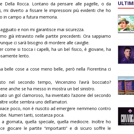
ULTIM
he Della Rocca. Lontano da pensare alle pagelle, o da
, mi diverto a fissare le impressioni più evidenti che ho
no in campo a futura memoria.
n agguato e non mi garantisce mai sicurezza.
amo già intravisto nelle partite precedenti. Ora sappiamo
nque ci sarà bisogno di mordere alle caviglie.
come si tocca i capelli, ha un bel fisico, è giovane, ha
osamente lento.
a belle cose a cose meno belle, però nella Fiorentina ci
sto nel secondo tempo, Vincenzino l’avrà bocciato?
ene anche se ha messo in mostra un bel sinistro.
iato un gol clamoroso, ha inventato l’azione del secondo
altre volte sembra uno dell’amatori.
piace poco, non è riuscito ad emergere nemmeno contro
ebbe. Numeri tanti, sostanza poca.
 giornata, quella speciale, quella mediocre. Inoltre ho
ce giocare le partite “importanti” e di sicuro soffre le