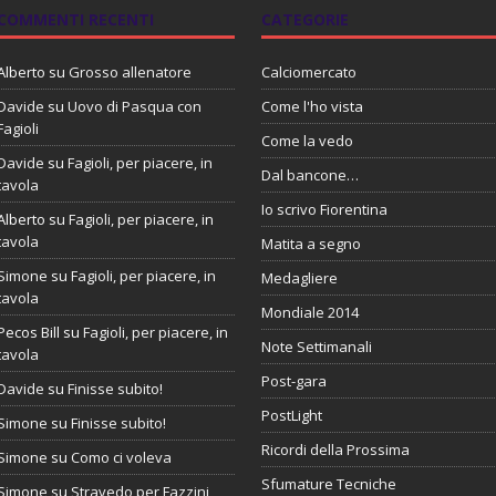
COMMENTI RECENTI
CATEGORIE
Alberto
su
Grosso allenatore
Calciomercato
Davide
su
Uovo di Pasqua con
Come l'ho vista
Fagioli
Come la vedo
Davide
su
Fagioli, per piacere, in
Dal bancone…
tavola
Io scrivo Fiorentina
Alberto
su
Fagioli, per piacere, in
tavola
Matita a segno
Simone
su
Fagioli, per piacere, in
Medagliere
tavola
Mondiale 2014
Pecos Bill
su
Fagioli, per piacere, in
Note Settimanali
tavola
Post-gara
Davide
su
Finisse subito!
PostLight
Simone
su
Finisse subito!
Ricordi della Prossima
Simone
su
Como ci voleva
Sfumature Tecniche
Simone
su
Stravedo per Fazzini