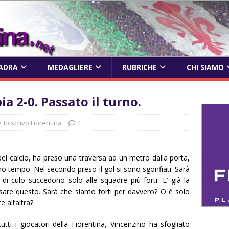
ADRA
MEDAGLIERE
RUBRICHE
CHI SIAMO
ia 2-0. Passato il turno.
Io scrivo Fiorentina
1
el calcio, ha preso una traversa ad un metro dalla porta,
mo tempo. Nel secondo preso il gol si sono sgonfiati. Sarà
di culo succedono solo alle squadre più forti. E’ già la
are questo. Sarà che siamo forti per davvero? O è solo
 all’altra?
tti i giocatori della Fiorentina, Vincenzino ha sfogliato